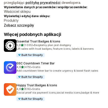
przeglądając
politykę prywatności
dewelopera.
Wyświetlanie danych pracowników i współpracowników:
Właściciel sklepu
Wyświetlaj i edytuj dane sklepu:
Produkty
Zobacz szczegóły
Więcej podobnych aplikacji
Essential Trust Badges & Icons
na 5 gwiazdek
5,0
(1 035)
•
Bezpłatny plan jest dostępny
Łączna liczba recenzji: 1035
Lift sales with trust badges, feature icons, labels & banners
Built for Shopify
GSC Countdown Timer Bar
na 5 gwiazdek
4,9
(479)
•
Gratis
Łączna liczba recenzji: 479
Add countdown timer bar to create urgency & boost flash sales
Built for Shopify
Hoppy Trust Badges & Icons
na 5 gwiazdek
4,9
(816)
•
Gratis
Łączna liczba recenzji: 816
Social proof via payment icons,social media icons,badge & more
Built for Shopify