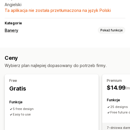
Angielski
Ta aplikacja nie została przetłumaczona na język Polski
Kategorie
Banery
Pokaż funkcje
Dostosowanie
Tła
Kolor i czcionka
Niestandardowy CSS
Ceny
Responsywność na urządzeniach mobilnych
Wybierz plan najlepiej dopasowany do potrzeb firmy.
Targetowanie kampanii
Free
Premium
$14.99
Gratis
/m
Funkcje
Funkcje
25 designs
5 free design
Free future
Easy to use
7-dniowa dar