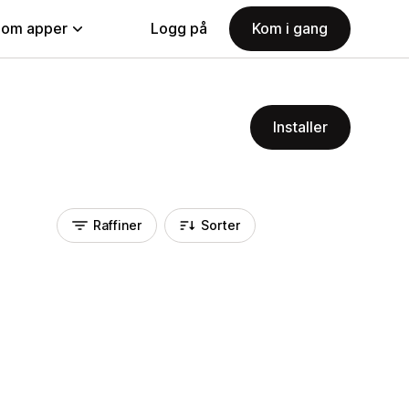
nom apper
Logg på
Kom i gang
Installer
Raffiner
Sorter