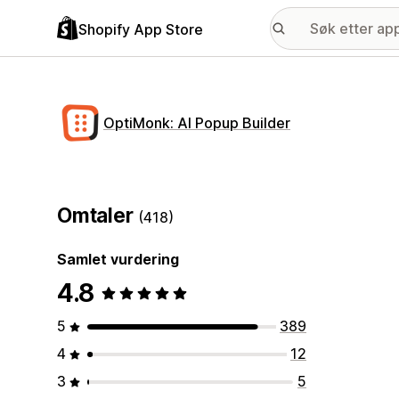
Shopify App Store
OptiMonk: AI Popup Builder
Omtaler
(418)
Samlet vurdering
4.8
5
389
4
12
3
5