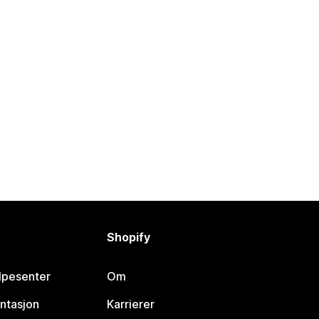
Shopify
lpesenter
Om
ntasjon
Karrierer