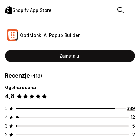
Shopify App Store
OptiMonk: AI Popup Builder
Zainstaluj
Recenzje
(418)
Ogólna ocena
4,8
5
389
4
12
3
5
2
2