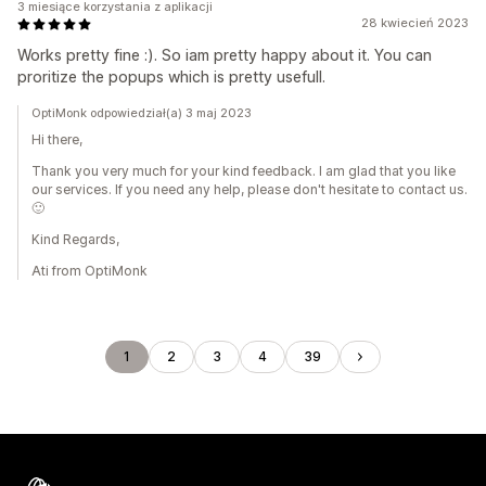
3 miesiące korzystania z aplikacji
28 kwiecień 2023
Works pretty fine :). So iam pretty happy about it. You can
proritize the popups which is pretty usefull.
OptiMonk odpowiedział(a) 3 maj 2023
Hi there,
Thank you very much for your kind feedback. I am glad that you like
our services. If you need any help, please don't hesitate to contact us.
🙂
Kind Regards,
Ati from OptiMonk
1
2
3
4
39