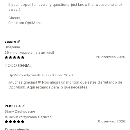
If you happen to have any questions, just know that we are one click
away :).
Cheers,
Emil from OptiMonk
zquaro
Hiszpania
29 minut korzystania z aplikacji
26 czerwiec 2026
TODO GENIAL
OptiMonk odpowiedział(a) 20 lipiec 2026
¡Muchas gracias! 🧡 Nos alegra un montón que estés disfrutando de
OptiMonk. Aquí estamos para lo que necesites.
PEBBELLS
Stany Zjednoczone
19 minut korzystania z aplikacji
8 czerwiec 2026
Super simple