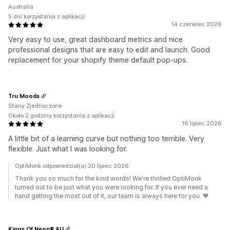
Australia
5 dni korzystania z aplikacji
14 czerwiec 2026
Very easy to use, great dashboard metrics and nice
professional designs that are easy to edit and launch. Good
replacement for your shopify theme default pop-ups.
Tru Moods
Stany Zjednoczone
Około 2 godziny korzystania z aplikacji
16 lipiec 2026
A little bit of a learning curve but nothing too terrible. Very
flexible. Just what I was looking for.
OptiMonk odpowiedział(a) 20 lipiec 2026
Thank you so much for the kind words! We're thrilled OptiMonk
turned out to be just what you were looking for. If you ever need a
hand getting the most out of it, our team is always here for you. 🧡
Kings Of Neon® AU