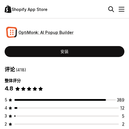
Shopify App Store
OptiMonk: AI Popup Builder
安装
评论
(418)
整体评分
4.8
5
389
4
12
3
5
2
2