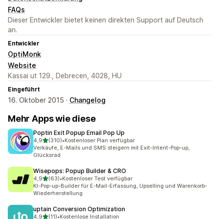
FAQs
Dieser Entwickler bietet keinen direkten Support auf Deutsch
an.
Entwickler
OptiMonk
Website
Kassai ut 129., Debrecen, 4028, HU
Eingeführt
16. Oktober 2015 ·
Changelog
Mehr Apps wie diese
Poptin Exit Popup Email Pop Up
von 5 Sternen
4,9
(310)
•
Kostenloser Plan verfügbar
310 Rezensionen insgesamt
Verkäufe, E-Mails und SMS steigern mit Exit-Intent-Pop-up,
Glücksrad
Wisepops: Popup Builder & CRO
von 5 Sternen
4,9
(63)
•
Kostenloser Test verfügbar
63 Rezensionen insgesamt
KI-Pop-up-Builder für E-Mail-Erfassung, Upselling und Warenkorb-
Wiederherstellung
uptain Conversion Optimization
von 5 Sternen
4,9
(11)
•
Kostenlose Installation