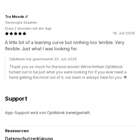
Tru Moods
Vereinigte Staaten
Etwa 2 stunden mit der App
16. Juli 2026
A little bit of a learning curve but nothing too terrible. Very
flexible. Just what I was looking for.
OptiMonk hat geantwortet 20. Juli 2026
Thank you so much for the kind words! We're thrilled OptiMonk
turned out to be just what you were looking for. If you ever need a
hand getting the most out of it, our team is always here for you. 🧡
Support
App-Support wird von OptiMonk bereitgestellt.
Ressourcen
Datenschutzerklärung