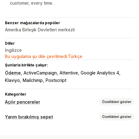
customer, every time.
Benzer mağazalarda popüler
Amerika Birleşik Devletleri merkezli
Diller
İngilizce
Bu uygulama şu dile çevrilmedi:Türkçe
Şunlarla birlikte çalışır:
Ödeme
ActiveCampaign
Attentive
Google Analytics 4
Klaviyo
Mailchimp
Postscript
Kategoriler
Açılır pencereler
Özellikleri göster
Açılır pencere türleri
Yarım bırakılmış sepet
Özellikleri göster
Satış açılır pencereleri
E-posta açılır pencereleri
Sepet kurtarma
SMS açılır pencereleri
Sepet açılır pencereleri
Çıkışta açılan pencereler
Kişiselleştirilmiş kampanyalar