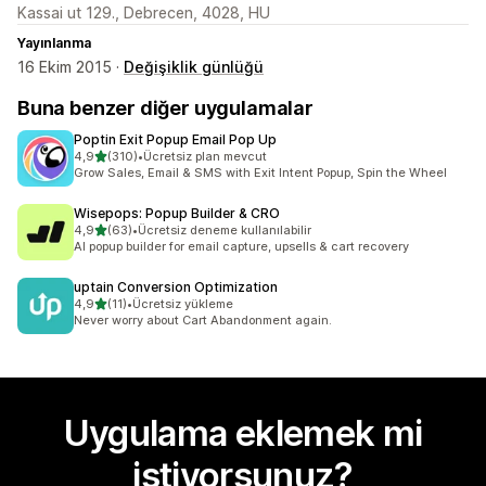
Kassai ut 129., Debrecen, 4028, HU
Yayınlanma
16 Ekim 2015 ·
Değişiklik günlüğü
Buna benzer diğer uygulamalar
Poptin Exit Popup Email Pop Up
5 yıldız üzerinden
4,9
(310)
•
Ücretsiz plan mevcut
toplam 310 değerlendirme
Grow Sales, Email & SMS with Exit Intent Popup, Spin the Wheel
Wisepops: Popup Builder & CRO
5 yıldız üzerinden
4,9
(63)
•
Ücretsiz deneme kullanılabilir
toplam 63 değerlendirme
AI popup builder for email capture, upsells & cart recovery
uptain Conversion Optimization
5 yıldız üzerinden
4,9
(11)
•
Ücretsiz yükleme
toplam 11 değerlendirme
Never worry about Cart Abandonment again.
Uygulama eklemek mi
istiyorsunuz?