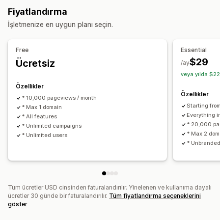
Çıkış öncesi açılır pencereler
İndirimler
Çark döndürme
Fiyatlandırma
Kabul etme açılır pencereleri
İndirim teklifleri
Geri sayım saatleri
Bültenler
Formlar
Banner’lar
İşletmenize en uygun planı seçin.
Sınırlı süreli teklifler
Oyunlar ve yarışmalar
Duyurular
Oyunlar
Anketler
Kısa testler
Dönüşüm izleme
İzin açılır pencereleri
Özel açılır pencereler
Free
Essential
Görüntüleme seçenekleri
Açılır pencereleri yönetme
$29
Ücretsiz
/ay
Özel marka öğeleri
Açılır pencere oluşturucu
Düzenleyici aracı
Şablonlar
Yapay zeka üretimi
Özel kod
veya yılda $22
Özel indirim kodları
Tetikleyiciler
Şablonlar
Özel yazı tipleri
Çeviri
Yerelleştirme
Özellikler
Özellikler
Özelleştirilebilir widget’lar
Çoklu dil
A/B testi
E-posta kaydı listesi
SMS kaydı listesi
Kampanyalar
* 10,000 pageviews / month
Starting fr
Hedefleme kuralları
* Max 1 domain
Davranış takibi
Tetikleyiciler ve kurallar
Otomasyonlar
Hedefleme
Everything i
* All features
Coğrafi konum
Segmentasyon
Etiketleme
Raporlama
* 20,000 pa
* Unlimited campaigns
* Max 2 dom
Analizler
A/B testi
İzleme
API'ler ve web kancaları
* Unlimited users
* Unbrande
Tüm ücretler USD cinsinden faturalandırılır. Yinelenen ve kullanıma dayalı
ücretler 30 günde bir faturalandırılır.
Tüm fiyatlandırma seçeneklerini
göster