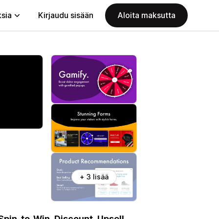
ksia
Kirjaudu sisään
Aloita maksutta
+ 3 lisää
 Spin-to-Win, Discount, Upsell