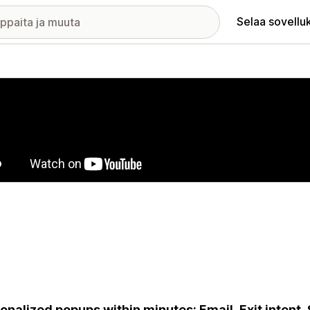
Selaa sovellu
elykuvagalleria
onalized popups within minutes: Email, Exit intent,