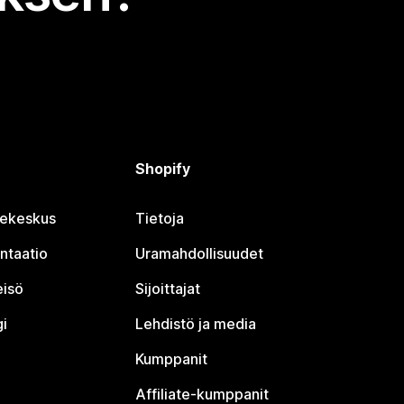
Shopify
jekeskus
Tietoja
ntaatio
Uramahdollisuudet
eisö
Sijoittajat
i
Lehdistö ja media
Kumppanit
Affiliate-kumppanit