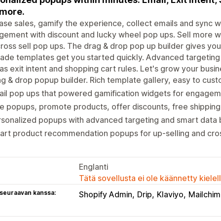
more.
ase sales, gamify the experience, collect emails and sync wi
ement with discount and lucky wheel pop ups. Sell more wi
ross sell pop ups. The drag & drop pop up builder gives yo
de templates get you started quickly. Advanced targeting
as exit intent and shopping cart rules. Let's grow your busi
g & drop popup builder. Rich template gallery, easy to cus
il pop ups that powered gamification widgets for engagem
e popups, promote products, offer discounts, free shipping
sonalized popups with advanced targeting and smart data b
rt product recommendation popups for up-selling and cros
Englanti
Tätä sovellusta ei ole käännetty kiele
 seuraavan kanssa:
Shopify Admin
Drip
Klaviyo
Mailchi