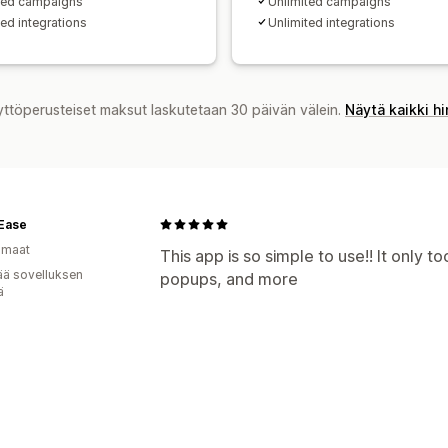
ted campaigns
Unlimited campaigns
ted integrations
Unlimited integrations
yttöperusteiset maksut laskutetaan 30 päivän välein.
Näytä kaikki h
Ease
omaat
This app is so simple to use!! It only 
ää sovelluksen
popups, and more
ä