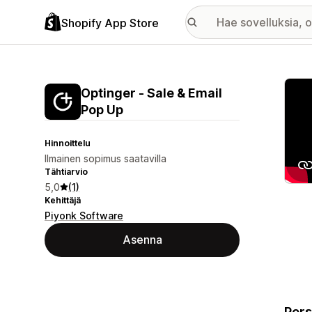
Shopify App Store
Esitt
Optinger ‑ Sale & Email
Pop Up
Hinnoittelu
Ilmainen sopimus saatavilla
Tähtiarvio
5,0
(1)
Kehittäjä
Piyonk Software
Asenna
Pers