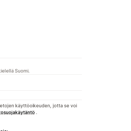
ielellä Suomi.
etojen käyttöoikeuden, jotta se voi
tosuojakäytäntö
.