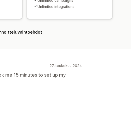
Unlimited campaigns
Unlimited integrations
innoitteluvaihtoehdot
27. toukokuu 2024
took me 15 minutes to set up my