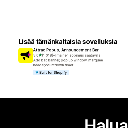
Lisää tämänkaltaisia sovelluksia
Attrac Popup, Announcement Bar
/ 5 tähteä
5,0
(1 018)
•
Ilmainen sopimus saatavilla
1018 arvostelua yhteensä
Add bar, banner, pop up window, marquee
header,countdown timer
Built for Shopify
Halua