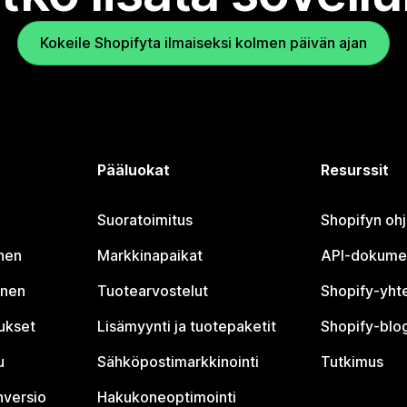
Kokeile Shopifyta ilmaiseksi kolmen päivän ajan
Pääluokat
Resurssit
Suoratoimitus
Shopifyn oh
nen
Markkinapaikat
API-dokume
inen
Tuotearvostelut
Shopify-yht
tukset
Lisämyynti ja tuotepaketit
Shopify-blog
u
Sähköpostimarkkinointi
Tutkimus
nversio
Hakukoneoptimointi