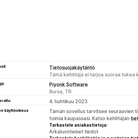
sit
Tietosuojakäytäntö
Tämä kehittäjä ei tarjoa suoraa tukea k
äjä
Piyonk Software
Bursa, TR
erattu
4. huhtikuu 2023
en käyttöoikeus
Tämän sovellus tarvitsee seuraavien ti
toimia kaupassasi. Katso kehittäjän
tie
Tarkastele asiakastietoja:
Arkaluonteiset tiedot