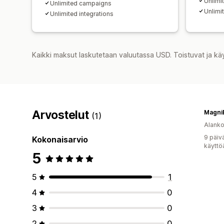
Unlimi
Unlimited campaigns
Unlimi
Unlimited integrations
Kaikki maksut laskutetaan valuutassa USD. Toistuvat ja kä
Arvostelut
Magni
(1)
Alank
9 päiv
Kokonaisarvio
käyttö
5
5
1
4
0
3
0
2
0