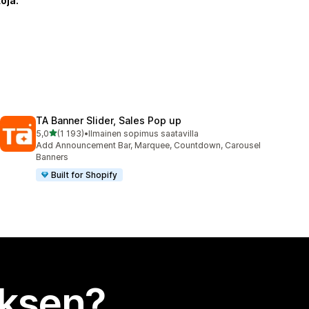
oja:
TA Banner Slider, Sales Pop up
/ 5 tähteä
5,0
(1 193)
•
Ilmainen sopimus saatavilla
1193 arvostelua yhteensä
Add Announcement Bar, Marquee, Countdown, Carousel
Banners
Built for Shopify
uksen?