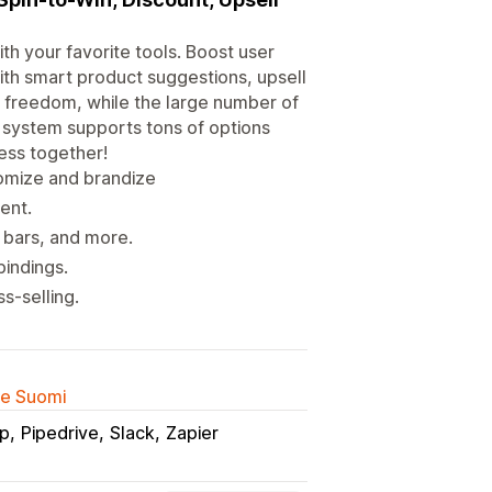
th your favorite tools. Boost user
th smart product suggestions, upsell
u freedom, while the large number of
 system supports tons of options
ness together!
tomize and brandize
ent.
 bars, and more.
indings.
s-selling.
lle Suomi
mp
Pipedrive
Slack
Zapier