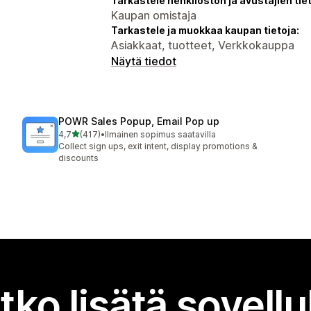
Tarkastele henkilöstön ja avustajien tiet
Kaupan omistaja
Tarkastele ja muokkaa kaupan tietoja:
Asiakkaat, tuotteet, Verkkokauppa
Näytä tiedot
POWR Sales Popup, Email Pop up
/ 5 tähteä
4,7
(417)
•
Ilmainen sopimus saatavilla
417 arvostelua yhteensä
Collect sign ups, exit intent, display promotions &
discounts
tko lisätä sovell