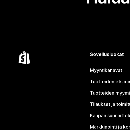
Sovellusluokat
Myyntikanavat
Tuotteiden etsimi
Tuotteiden myym
Tilaukset ja toimi
Kaupan suunnittel
Markkinointi ja ko