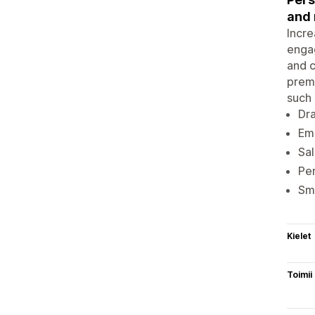
and 
Incre
engag
and c
prema
such 
Dra
Ema
Sal
Per
Sma
Kielet
Toimii