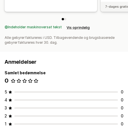
7-dages grati
Indeholder maskinoversat tekst
Vis oprindelig
Alle gebyrer faktureres i USD. Tilbagevendende og brugsbaserede
gebyrer faktureres hver 30. dag.
Anmeldelser
Samlet bedømmelse
0
5
0
4
0
3
0
2
0
1
0