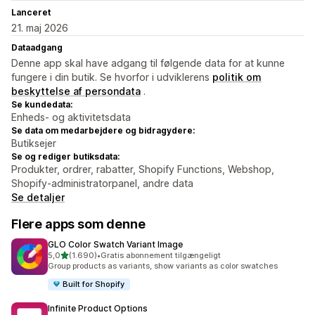
Lanceret
21. maj 2026
Dataadgang
Denne app skal have adgang til følgende data for at kunne
fungere i din butik. Se hvorfor i udviklerens
politik om
beskyttelse af persondata
.
Se kundedata:
Enheds- og aktivitetsdata
Se data om medarbejdere og bidragydere:
Butiksejer
Se og rediger butiksdata:
Produkter, ordrer, rabatter, Shopify Functions, Webshop,
Shopify-administratorpanel, andre data
Se detaljer
Flere apps som denne
GLO Color Swatch Variant Image
ud af 5 stjerner
5,0
(1.690)
•
Gratis abonnement tilgængeligt
1690 anmeldelser i alt
Group products as variants, show variants as color swatches
Built for Shopify
Infinite Product Options