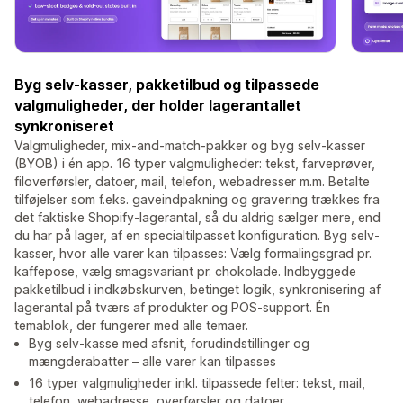
Byg selv-kasser, pakketilbud og tilpassede
valgmuligheder, der holder lagerantallet
synkroniseret
Valgmuligheder, mix-and-match-pakker og byg selv-kasser
(BYOB) i én app. 16 typer valgmuligheder: tekst, farveprøver,
filoverførsler, datoer, mail, telefon, webadresser m.m. Betalte
tilføjelser som f.eks. gaveindpakning og gravering trækkes fra
det faktiske Shopify-lagerantal, så du aldrig sælger mere, end
du har på lager, af en specialtilpasset konfiguration. Byg selv-
kasser, hvor alle varer kan tilpasses: Vælg formalingsgrad pr.
kaffepose, vælg smagsvariant pr. chokolade. Indbyggede
pakketilbud i indkøbskurven, betinget logik, synkronisering af
lagerantal på tværs af produkter og POS-support. Én
temablok, der fungerer med alle temaer.
Byg selv-kasse med afsnit, forudindstillinger og
mængderabatter – alle varer kan tilpasses
16 typer valgmuligheder inkl. tilpassede felter: tekst, mail,
telefon, webadresse, overførsler og datoer