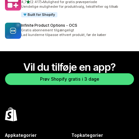
ud af 5 stjerner
4,7
(2.417)
•
Mulighed for gratis prøveperiode
2417 anmeldelser i alt
Uendelige muligheder for produktvalg, tekstfelter og tilkøb
Built for Shopify
Infinite Product Options ‑ OCS
Gratis abonnement tilgængeligt
Lad kunderne tilpasse ethvert produkt, før de køber
Vil du tilføje en app?
Prøv Shopify gratis i 3 dage
Appkategorier
Topkategorier