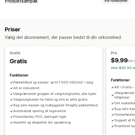
Produktsampak
Vis funktioner
Afkrydsningsfelter
Prøver
Betinget logik
Datoer
Mål
Pakketyper
Rullemenuer
Filupload
Vælg flere
Tal
Radioknapper
Faste pakker
Multipakker
Miks og match-pakker
Tilpasset tekst
Gaveindpakning
Visning af varianter
Priser
Pakker med varianter
Pakker med uendelige muligheder
Priser
Vælg det abonnement, der passer bedst til din virksomhed.
Opret en kasse
Gaveæsker
Lykkepakker
Prøvepakker
Betingede priser
Tilpassede priser
Dynamiske priser
Fysiske produkter
Tilpassede pakker
Rabatmuligheder
Tilføjelser
Varianttillæg
Gratis
Pro
Priser, du kan angive
Opsætningsgebyrer
Differentieret prissætning
$9.99
Gratis
om 
Faste priser
Differentieret prissætning
Rabatter
Premium-tillæg
eller $95.90 o
Procentrabatter
Rabatter i indkøbskurv
Dynamiske priser
Funktioner
Lager
Funktioner
Tilpassede priser
Pakketilbud og kasser: op til 1.000 USD/md. i salg
Skjul, hvis ikke på lager
SKU-administration
Alt i Gratis
Alt er inkluderet
Lagertilgængelighed
Visning af lagervarer
Ubegrænset s
Ubegrænsede grupper af valgmuligheder, alle typer
tilføjelser
Valgmuligheder for tekst og info er altid gratis
Automatiske opdateringer
Det maksimal
Byg selv-kasser og indbyggede Shopify-pakketilbud
Byg selv-ka
Automatisk sporing af lagerantal
Filoverførsl
Filoverførsler, POS, betinget logik
Support af P
Importér og eksportér din opsætning
Prioriteret s