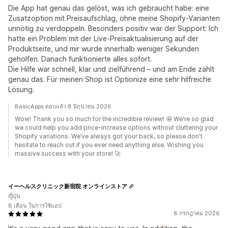
Die App hat genau das gelöst, was ich gebraucht habe: eine
Zusatzoption mit Preisaufschlag, ohne meine Shopify-Varianten
unnötig zu verdoppeln. Besonders positiv war der Support: Ich
hatte ein Problem mit der Live-Preisaktualisierung auf der
Produktseite, und mir wurde innerhalb weniger Sekunden
geholfen. Danach funktionierte alles sofort.
Die Hilfe war schnell, klar und zielführend – und am Ende zählt
genau das. Für meinen Shop ist Optionize eine sehr hilfreiche
Lösung.
BasicApps ตอบแล้ว 8 มิถุนายน 2026
Wow! Thank you so much for the incredible review! 🤩 We're so glad
we could help you add price-increase options without cluttering your
Shopify variations. We’ve always got your back, so please don't
hesitate to reach out if you ever need anything else. Wishing you
massive success with your store! 🚀
イーヘルスクリニック新宿院 オンラインストア
ญี่ปุ่น
8 เดือน ในการใช้แอป
8 กรกฎาคม 2026