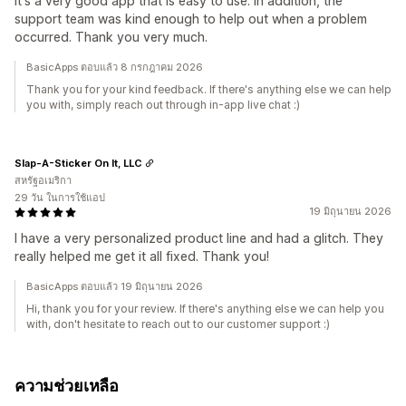
It's a very good app that is easy to use. In addition, the
support team was kind enough to help out when a problem
occurred. Thank you very much.
BasicApps ตอบแล้ว 8 กรกฎาคม 2026
Thank you for your kind feedback. If there's anything else we can help
you with, simply reach out through in-app live chat :)
Slap-A-Sticker On It, LLC
สหรัฐอเมริกา
29 วัน ในการใช้แอป
19 มิถุนายน 2026
I have a very personalized product line and had a glitch. They
really helped me get it all fixed. Thank you!
BasicApps ตอบแล้ว 19 มิถุนายน 2026
Hi, thank you for your review. If there's anything else we can help you
with, don't hesitate to reach out to our customer support :)
ความช่วยเหลือ