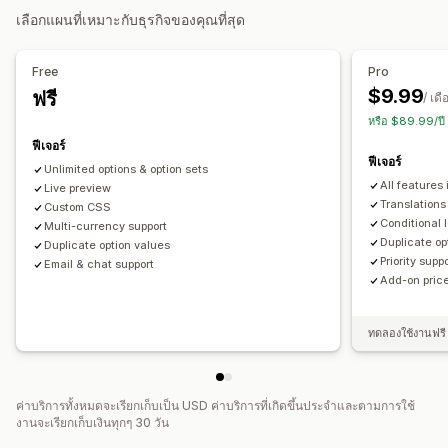
การจัดการไฟล์
เลือกแผนที่เหมาะกับธุรกิจของคุณที่สุด
ช่องที่กำหนดเอง
การดาวน์โหลดไฟล์
การกำหนดราคา
การกำหนดราคาแบบกำหนดเอง
การกำหนดราคาแบบไดนามิก
Free
Pro
ส่วนขยาย
$9.99
ฟรี
/ เดื
หรือ $89.99/ป
สินค้าคงคลัง
ฟีเจอร์
การอัปเดตด้วยตนเอง
ฟีเจอร์
Unlimited options & option sets
All features 
Live preview
Translations
Custom CSS
Conditional 
Multi-currency support
Duplicate op
Duplicate option values
Priority supp
Email & chat support
Add-on price
ทดลองใช้งานฟรี 
ค่าบริการทั้งหมดจะเรียกเก็บเป็น USD ค่าบริการที่เกิดขึ้นประจำและตามการใช้
งานจะเรียกเก็บเงินทุกๆ 30 วัน