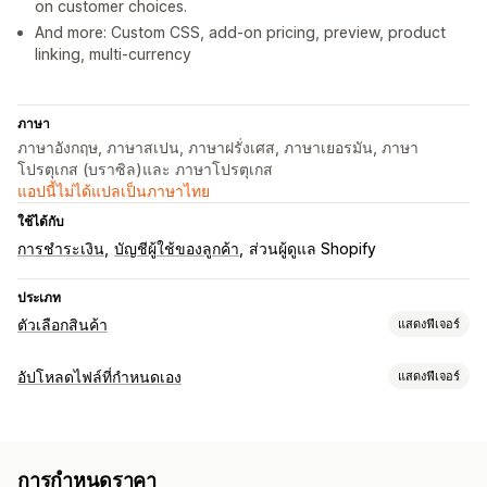
on customer choices.
And more: Custom CSS, add-on pricing, preview, product
linking, multi-currency
ภาษา
ภาษาอังกฤษ, ภาษาสเปน, ภาษาฝรั่งเศส, ภาษาเยอรมัน, ภาษา
โปรตุเกส (บราซิล)และ ภาษาโปรตุเกส
แอปนี้ไม่ได้แปลเป็นภาษาไทย
ใช้ได้กับ
การชำระเงิน
บัญชีผู้ใช้ของลูกค้า
ส่วนผู้ดูแล Shopify
ประเภท
ตัวเลือกสินค้า
แสดงฟีเจอร์
การปรับแต่ง
อัปโหลดไฟล์ที่กำหนดเอง
แสดงฟีเจอร์
ช่องทำเครื่องหมาย
ตัวอย่าง
ตรรกะแบบมีเงื่อนไข
วันที่
ประเภทไฟล์
ดรอปดาวน์
การอัปโหลดไฟล์
เลือกได้หลายรายการ
ตัวเลข
PNG
JPEG
PSD
PDF
Excel
รูปภาพ
วิดีโอ
ZIP
ปุ่มวิทยุ
ข้อความที่กำหนดเอง
การห่อของขวัญ
CSS ที่กำหนดเอง
การกำหนดราคา
HTML ที่กำหนดเอง
ตัวอย่าง
การแปล
การแสดงตัวแปร