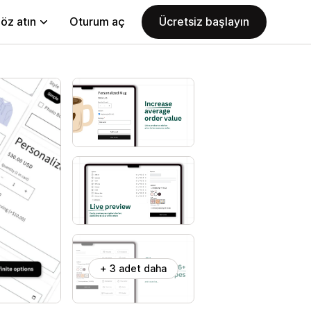
öz atın
Oturum aç
Ücretsiz başlayın
+ 3 adet daha