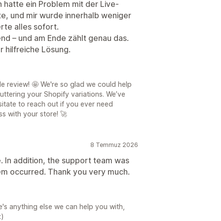
 hatte ein Problem mit der Live-
ite, und mir wurde innerhalb weniger
te alles sofort.
hrend – und am Ende zählt genau das.
r hilfreiche Lösung.
e review! 🤩 We're so glad we could help
uttering your Shopify variations. We’ve
itate to reach out if you ever need
s with your store! 🚀
8 Temmuz 2026
e. In addition, the support team was
em occurred. Thank you very much.
e's anything else we can help you with,
:)