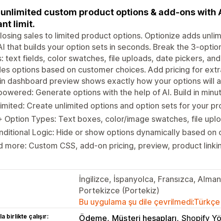
unlimited custom product options & add-ons with A
nt limit.
losing sales to limited product options. Optionize adds unli
AI that builds your option sets in seconds. Break the 3-optio
: text fields, color swatches, file uploads, date pickers, a
des options based on customer choices. Add pricing for extra
-in dashboard preview shows exactly how your options will 
powered: Generate options with the help of AI. Build in minut
imited: Create unlimited options and option sets for your pr
 Option Types: Text boxes, color/image swatches, file upl
ditional Logic: Hide or show options dynamically based on
 more: Custom CSS, add-on pricing, preview, product linkin
İngilizce, İspanyolca, Fransızca, Alma
Portekizce (Portekiz)
Bu uygulama şu dile çevrilmedi:Türkçe
a birlikte çalışır:
Ödeme
Müşteri hesapları
Shopify Yö