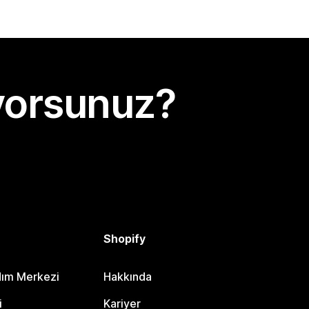
yorsunuz?
Shopify
dım Merkezi
Hakkında
i
Kariyer