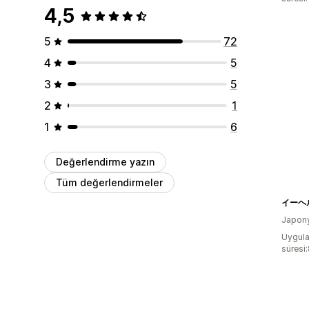
4,5
5
72
4
5
3
5
2
1
1
6
Değerlendirme yazın
Tüm değerlendirmeler
Japon
Uygula
süresi