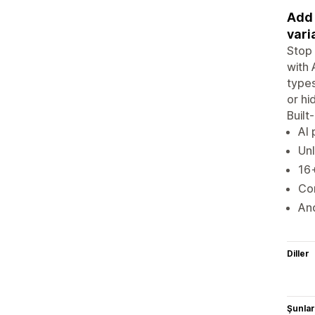
Add 
varia
Stop 
with 
types
or hi
Built
AI 
Unl
16+
Con
And
Diller
Şunlarl