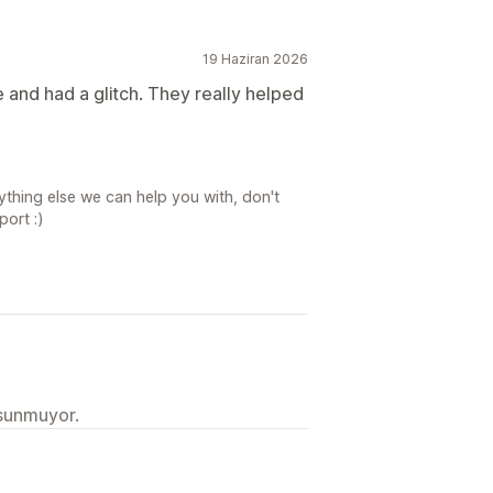
19 Haziran 2026
e and had a glitch. They really helped
nything else we can help you with, don't
port :)
 sunmuyor.