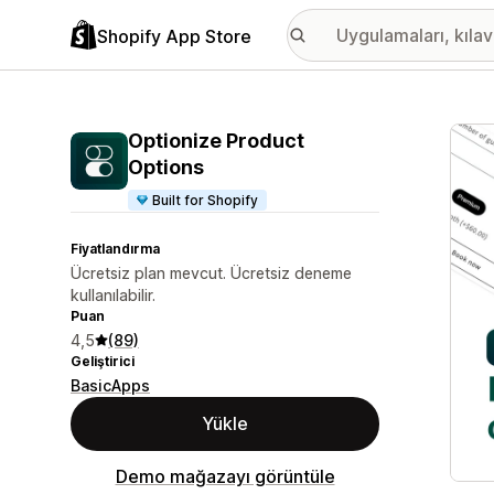
Shopify App Store
Öne ç
Optionize Product
Options
Built for Shopify
Fiyatlandırma
Ücretsiz plan mevcut. Ücretsiz deneme
kullanılabilir.
Puan
4,5
(89)
Geliştirici
BasicApps
Yükle
Demo mağazayı görüntüle