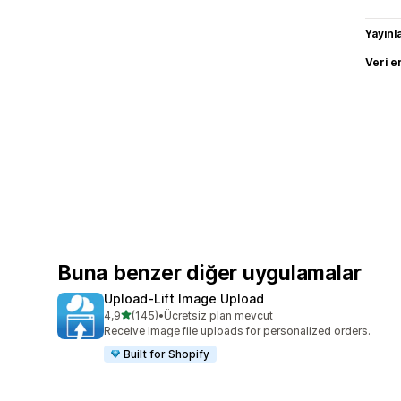
Yayın
Veri e
Buna benzer diğer uygulamalar
Upload‑Lift Image Upload
5 yıldız üzerinden
4,9
(145)
•
Ücretsiz plan mevcut
toplam 145 değerlendirme
Receive Image file uploads for personalized orders.
Built for Shopify