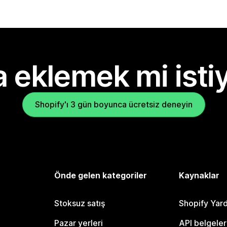
 eklemek mi isti
Shopify'ı 3 gün boyunca ücretsiz deneyin
Önde gelen kategoriler
Kaynaklar
Stoksuz satış
Shopify Yar
Pazar yerleri
API belgeler