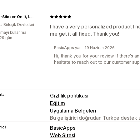
Slap-A-Sticker On It, LLC
 Birleşik Devletleri
I have a very personalized product lin
mayı kullanma
me get it all fixed. Thank you!
:29 gün
BasicApps yanıt 19 Haziran 2026
Hi, thank you for your review. If there's a
hesitate to reach out to our customer sup
lar
Gizlilik politikası
Eğitim
Uygulama Belgeleri
Bu geliştirici doğrudan Türkçe destek
rici
BasicApps
Web Sitesi