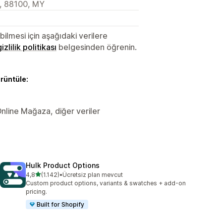
H, 88100, MY
lmesi için aşağıdaki verilere
gizlilik politikası
belgesinden öğrenin.
örüntüle:
 Online Mağaza, diğer veriler
Hulk Product Options
5 yıldız üzerinden
4,8
(1.142)
•
Ücretsiz plan mevcut
toplam 1142 değerlendirme
Custom product options, variants & swatches + add-on
pricing.
Built for Shopify