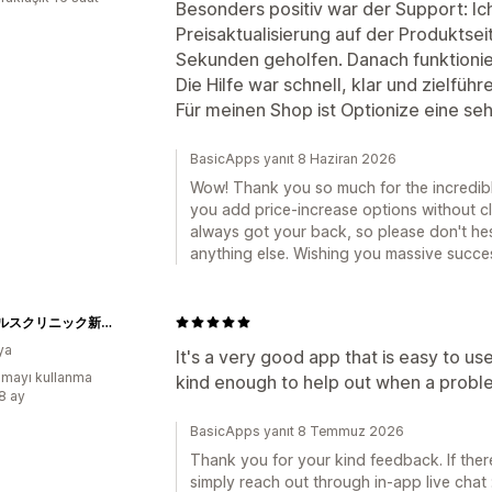
Besonders positiv war der Support: Ich
Preisaktualisierung auf der Produktse
Sekunden geholfen. Danach funktionier
Die Hilfe war schnell, klar und zielfü
Für meinen Shop ist Optionize eine seh
BasicApps yanıt 8 Haziran 2026
Wow! Thank you so much for the incredibl
you add price-increase options without cl
always got your back, so please don't hes
anything else. Wishing you massive succes
イーヘルスクリニック新宿院 オンラインストア
ya
It's a very good app that is easy to us
mayı kullanma
kind enough to help out when a probl
:8 ay
BasicApps yanıt 8 Temmuz 2026
Thank you for your kind feedback. If ther
simply reach out through in-app live chat 