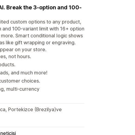
I. Break the 3-option and 100-
mited custom options to any product,
n and 100-variant limit with 16+ option
nd more. Smart conditional logic shows
s like gift wrapping or engraving.
appear on your store.
es, not hours.
oducts.
oads, and much more!
 customer choices.
g, multi-currency
nca, Portekizce (Brezilya)ve
neticisi