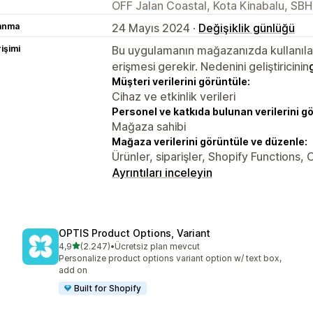
OFF Jalan Coastal, Kota Kinabalu, SB
lanma
24 Mayıs 2024 ·
Değişiklik günlüğü
rişimi
Bu uygulamanın mağazanızda kullanılabi
erişmesi gerekir. Nedenini geliştiricinin
Müşteri verilerini görüntüle:
Cihaz ve etkinlik verileri
Personel ve katkıda bulunan verilerini g
Mağaza sahibi
Mağaza verilerini görüntüle ve düzenle:
Ürünler, siparişler, Shopify Functions,
Ayrıntıları inceleyin
OPTIS Product Options, Variant
5 yıldız üzerinden
4,9
(2.247)
•
Ücretsiz plan mevcut
toplam 2247 değerlendirme
Personalize product options variant option w/ text box,
add on
Built for Shopify