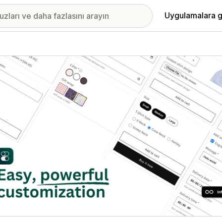
Uygulamalara g
ıkan görsel galerisi