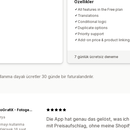
Özellikler
All features in the Free plan
Translations
Conditional logic
Duplicate options
Priority support
Add-on price & product linking
7 günlük ücretsiz deneme
lanıma dayalı ücretler 30 günde bir faturalandırılır.
My FotoGrafiX - Fotogeschenke mit Herz
rya
Die App hat genau das gelöst, was ich
mayı kullanma
mit Preisaufschlag, ohne meine Shopif
Yaklaşık 16 saat