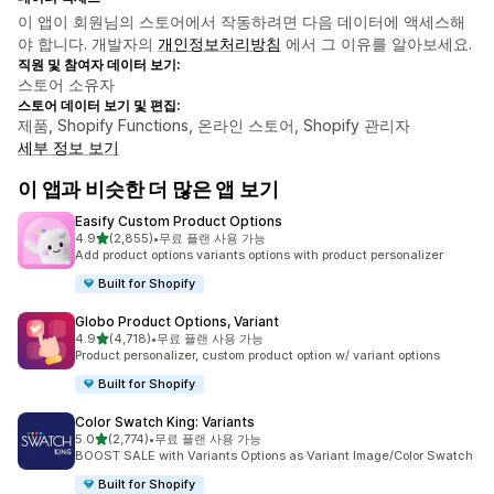
이 앱이 회원님의 스토어에서 작동하려면 다음 데이터에 액세스해
야 합니다. 개발자의
개인정보처리방침
에서 그 이유를 알아보세요.
직원 및 참여자 데이터 보기:
스토어 소유자
스토어 데이터 보기 및 편집:
제품, Shopify Functions, 온라인 스토어, Shopify 관리자
세부 정보 보기
이 앱과 비슷한 더 많은 앱 보기
Easify Custom Product Options
별 5개 중
4.9
(2,855)
•
무료 플랜 사용 가능
총 리뷰 2855개
Add product options variants options with product personalizer
Built for Shopify
Globo Product Options, Variant
별 5개 중
4.9
(4,718)
•
무료 플랜 사용 가능
총 리뷰 4718개
Product personalizer, custom product option w/ variant options
Built for Shopify
Color Swatch King: Variants
별 5개 중
5.0
(2,774)
•
무료 플랜 사용 가능
총 리뷰 2774개
BOOST SALE with Variants Options as Variant Image/Color Swatch
Built for Shopify