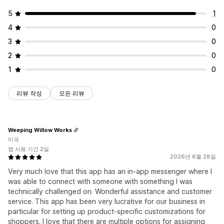
5
1
4
0
3
0
2
0
1
0
리뷰 작성
모든 리뷰
Weeping Willow Works
미국
앱 사용 기간 2일
2026년 6월 28일
Very much love that this app has an in-app messenger where I
was able to connect with someone with something I was
technically challenged on. Wonderful assistance and customer
service. This app has been very lucrative for our business in
particular for setting up product-specific customizations for
shoppers. I love that there are multiple options for assigning