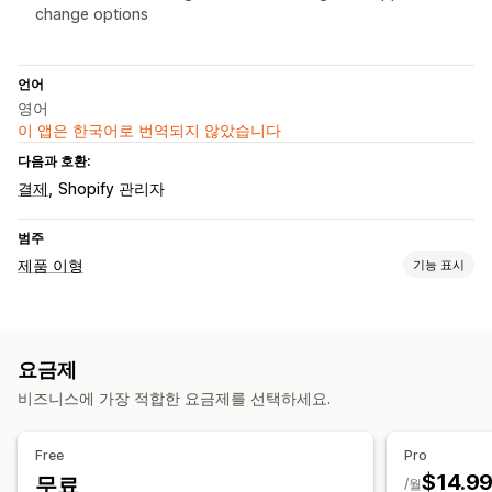
change options
언어
영어
이 앱은 한국어로 번역되지 않았습니다
다음과 호환:
결제
Shopify 관리자
범주
제품 이형
기능 표시
맞춤 설정
확인란
견본
조건 논리
글꼴
날짜
치수
드롭다운
파일 업로드
요금제
숫자
라디오 버튼
사용자 지정 텍스트
선물 포장
사이즈 표
비즈니스에 가장 적합한 요금제를 선택하세요.
미리 보기
번역
이형 상품 표시
가격 책정
Free
Pro
조건제 가격 책정
사용자 지정 가격 책정
추가 옵션 상품
$14.9
무료
/월