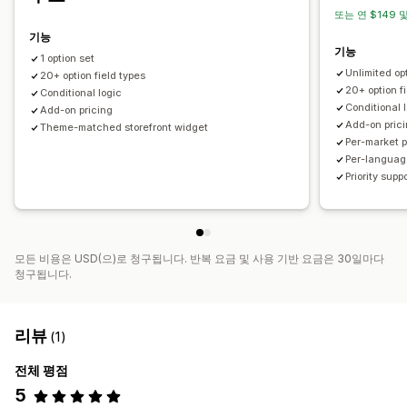
프리미엄 추가 요금
또는 연 $149 및
기능
기능
1 option set
Unlimited op
20+ option field types
20+ option f
Conditional logic
Conditional 
Add-on pricing
Add-on pric
Theme-matched storefront widget
Per-market p
Per-languag
Priority supp
모든 비용은 USD(으)로 청구됩니다. 반복 요금 및 사용 기반 요금은 30일마다
청구됩니다.
리뷰
(1)
전체 평점
5