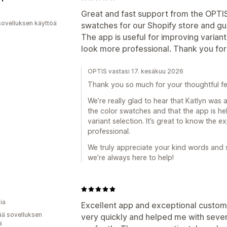
Great and fast support from the OPTIS
sovelluksen käyttöä
swatches for our Shopify store and gu
The app is useful for improving varia
look more professional. Thank you for
OPTIS vastasi 17. kesäkuu 2026
Thank you so much for your thoughtful f
We’re really glad to hear that Katlyn was 
the color swatches and that the app is h
variant selection. It’s great to know the
professional.
We truly appreciate your kind words and s
we’re always here to help!
ia
Excellent app and exceptional custo
ää sovelluksen
very quickly and helped me with seve
ä