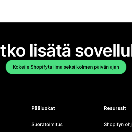
tko lisätä sovell
Kokeile Shopifyta ilmaiseksi kolmen päivän ajan
Pääluokat
Resurssit
Suoratoimitus
Shopifyn oh