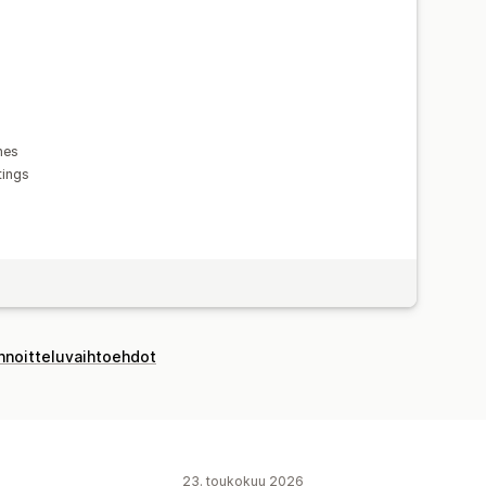
hes
tings
innoitteluvaihtoehdot
23. toukokuu 2026