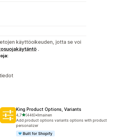
etojen käyttöoikeuden, jotta se voi
tosuojakäytäntö
.
oja:
tiedot
King Product Options, Variants
/ 5 tähteä
4,7
(446)
•
Ilmainen
446 arvostelua yhteensä
Add product options variants options with product
personalizer
Built for Shopify