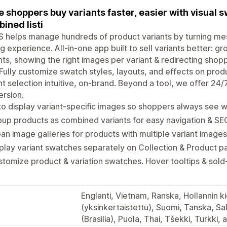
 shoppers buy variants faster, easier with visual 
ined listi
 helps manage hundreds of product variants by turning mess
g experience. All-in-one app built to sell variants better: 
nts, showing the right images per variant & redirecting shop
Fully customize swatch styles, layouts, and effects on prod
nt selection intuitive, on-brand. Beyond a tool, we offer 24/
rsion.
o display variant-specific images so shoppers always see w
up products as combined variants for easy navigation & SE
an image galleries for products with multiple variant images
play variant swatches separately on Collection & Product 
tomize product & variation swatches. Hover tooltips & sold-o
Englanti, Vietnam, Ranska, Hollannin kiel
(yksinkertaistettu), Suomi, Tanska, Sa
(Brasilia), Puola, Thai, Tšekki, Turkki,