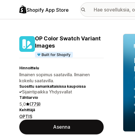
Shopify App Store
Esitt
OP Color Swatch Variant
Images
Built for Shopify
Hinnoittelu
Ilmainen sopimus saatavilla. Ilmainen
kokeilu saatavilla.
Suosittu samankaltaisissa kaupoissa
Sijaintipaikka Yhdysvallat
Tähtiarvio
5,0
(779)
Kehittäjä
OPTIS
Asenna