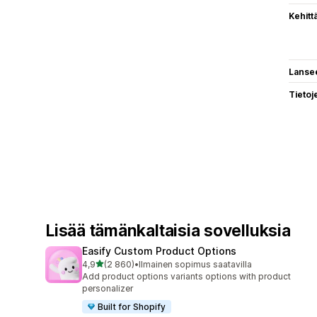
Kehitt
Lanse
Tietoj
Lisää tämänkaltaisia sovelluksia
Easify Custom Product Options
/ 5 tähteä
4,9
(2 860)
•
Ilmainen sopimus saatavilla
2860 arvostelua yhteensä
Add product options variants options with product
personalizer
Built for Shopify