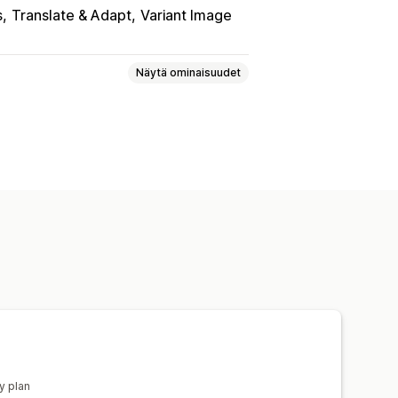
s
Translate & Adapt
Variant Image
Näytä ominaisuudet
ohteiden valinta
HTML-koodi
Esikatselu
ilottaminen
Varaston saatavuus
minen
Manuaaliset päivitykset
y plan