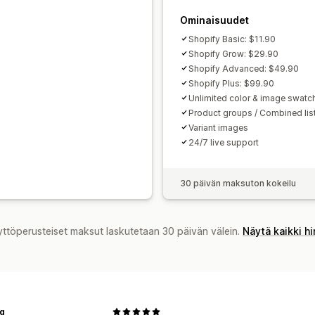
Ominaisuudet
Shopify Basic: $11.90
Shopify Grow: $29.90
Shopify Advanced: $49.90
Shopify Plus: $99.90
Unlimited color & image swatc
Product groups / Combined lis
Variant images
24/7 live support
30 päivän maksuton kokeilu
yttöperusteiset maksut laskutetaan 30 päivän välein.
Näytä kaikki h
iq