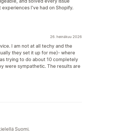
dgeable, and solved every issue
t experiences I've had on Shopify.
26. heinäkuu 2026
ice. I am not at all techy and the
ually they set it up for me)- where
 was trying to do about 10 completely
hey were sympathetic. The results are
ielellä Suomi.