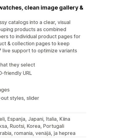
swatches, clean image gallery &
y catalogs into a clear, visual
grouping products as combined
pers to individual product pages for
uct & collection pages to keep
7 live support to optimize variants
hat they select
O-friendly URL
pages
ut styles, slider
i, Espanja, Japani, Italia, Kiina
ksa, Ruotsi, Korea, Portugali
 arabia, romania, venäjä, ja heprea