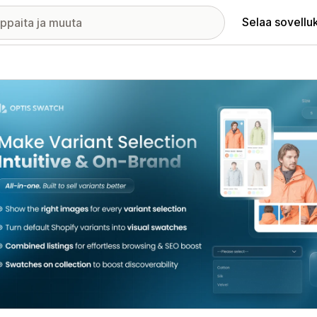
Selaa sovellu
elykuvagalleria