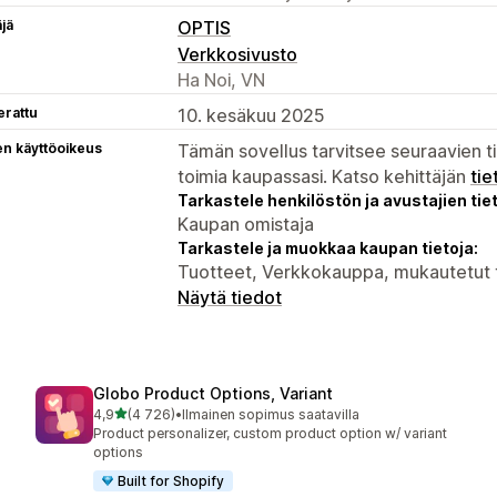
äjä
OPTIS
Verkkosivusto
Ha Noi, VN
erattu
10. kesäkuu 2025
en käyttöoikeus
Tämän sovellus tarvitsee seuraavien ti
toimia kaupassasi. Katso kehittäjän
tie
Tarkastele henkilöstön ja avustajien tiet
Kaupan omistaja
Tarkastele ja muokkaa kaupan tietoja:
Tuotteet, Verkkokauppa, mukautetut 
Näytä tiedot
Globo Product Options, Variant
/ 5 tähteä
4,9
(4 726)
•
Ilmainen sopimus saatavilla
4726 arvostelua yhteensä
Product personalizer, custom product option w/ variant
options
Built for Shopify