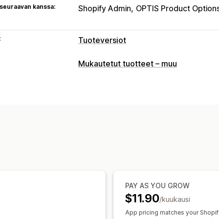
 seuraavan kanssa:
Shopify Admin
OPTIS Product Option
t
Tuoteversiot
Mukautukset
Mukautetut tuotteet – muu
Väriruudut
Pudotusvalikot
Useiden k
Mukautettu CSS-koodi
Mukautettu 
Tuoteversioiden näyttäminen
Varasto
Varastosta loppuneiden tuotteiden pi
Varastossa olevien tuotteiden näyttä
Automaattiset päivitykset
PAY AS YOU GROW
$11.90
/kuukausi
App pricing matches your Shopif