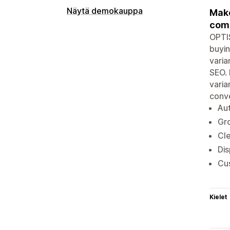
Näytä demokauppa
Make
comb
OPTIS
buyin
varia
SEO. 
varia
conve
Aut
Gro
Cle
Dis
Cus
Kielet