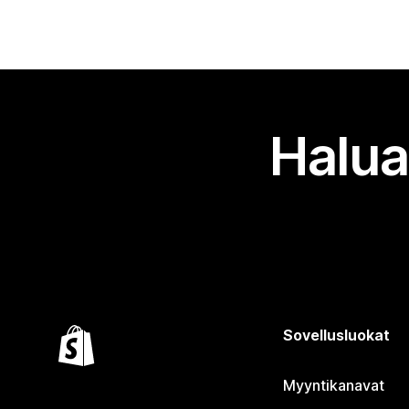
Halua
Sovellusluokat
Myyntikanavat