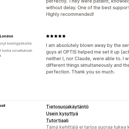
perfectly. They were patient, knowle
without delay. One of the best suppor
Highly recommended!
 London
ynyt kuningaskunta
I am absolutely blown away by the serv
6 tuntia sovelluksen
guys at OPTIS helped me set it up (act
ä
neither I, nor Claude, were able to. I
different things simultaneously and t
perfection. Thank you so much.
sit
Tietosuojakäytäntö
Usein kysyttyä
Tutortiaali
Tämä kehittäjä ei tarjoa suoraa tukea k