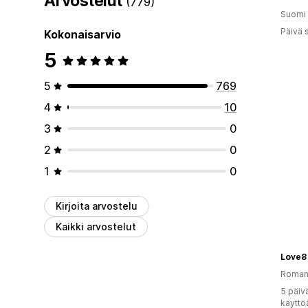
Arvostelut
(779)
Suomi
Päivä 
Kokonaisarvio
5
5
769
4
10
3
0
2
0
1
0
Kirjoita arvostelu
Kaikki arvostelut
Love8
Roman
5 päiv
käyttö