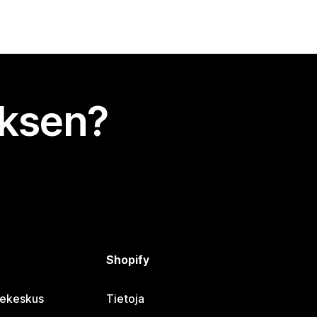
uksen?
Shopify
jekeskus
Tietoja