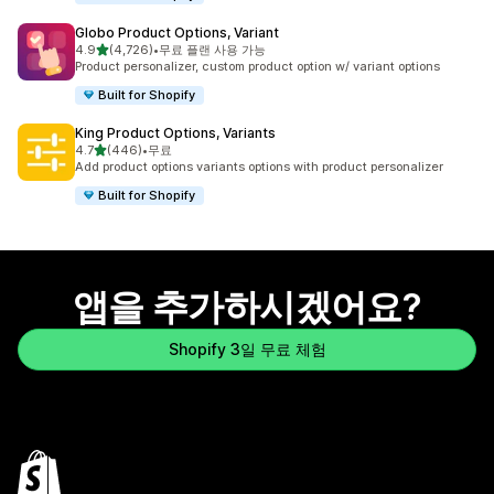
Globo Product Options, Variant
별 5개 중
4.9
(4,726)
•
무료 플랜 사용 가능
총 리뷰 4726개
Product personalizer, custom product option w/ variant options
Built for Shopify
King Product Options, Variants
별 5개 중
4.7
(446)
•
무료
총 리뷰 446개
Add product options variants options with product personalizer
Built for Shopify
앱을 추가하시겠어요?
Shopify 3일 무료 체험