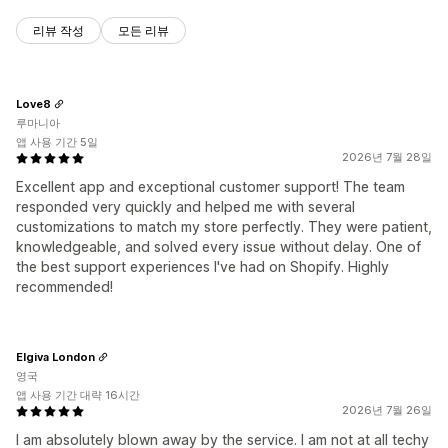
리뷰 작성
모든 리뷰
Love8
루마니아
앱 사용 기간 5일
2026년 7월 28일
Excellent app and exceptional customer support! The team
responded very quickly and helped me with several
customizations to match my store perfectly. They were patient,
knowledgeable, and solved every issue without delay. One of
the best support experiences I've had on Shopify. Highly
recommended!
Elgiva London
영국
앱 사용 기간 대략 16시간
2026년 7월 26일
I am absolutely blown away by the service. I am not at all techy