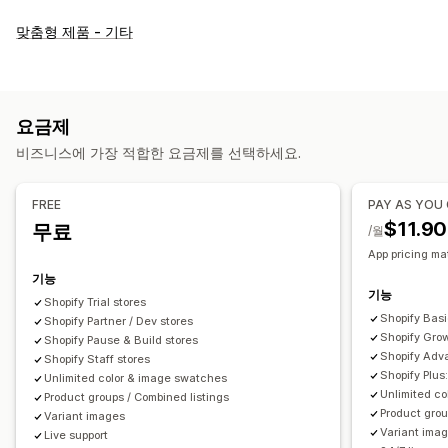
맞춤 설정
맞춤형 제품 - 기타
견본
드롭다운
다중 선택
사용자 지정 CSS
사용자 지정 HTML
미리 보기
이형 상품 표시
재고
요금제
품절 상품 숨기기
재고 사용 가능성
재고 보유 표시
비즈니스에 가장 적합한 요금제를 선택하세요.
수동 업데이트
자동 업데이트
FREE
PAY AS YOU
$11.90
무료
/월
App pricing ma
기능
기능
Shopify Trial stores
Shopify Basi
Shopify Partner / Dev stores
Shopify Gro
Shopify Pause & Build stores
Shopify Ad
Shopify Staff stores
Shopify Plu
Unlimited color & image swatches
Unlimited c
Product groups / Combined listings
Product grou
Variant images
Variant ima
Live support