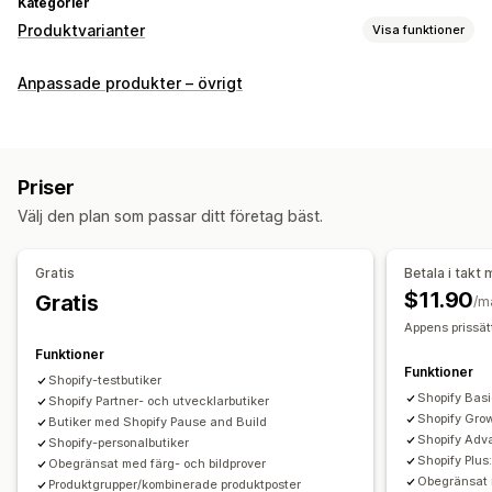
Kategorier
Produktvarianter
Visa funktioner
Anpassning
Anpassade produkter – övrigt
Prover
Rullgardinslistor
Flera val
Anpassad CSS
Anpassad HTML
Förhandsgranskning
Variantvisning
Lager
Priser
Dölj slutsålda
Lagertillgänglighet
Välj den plan som passar ditt företag bäst.
Visning av varor på lager
Manuella uppdateringar
Automatiska uppdateringar
Gratis
Betala i takt
$11.90
Gratis
/m
Appens prissät
Funktioner
Funktioner
Shopify-testbutiker
Shopify Bas
Shopify Partner- och utvecklarbutiker
Shopify Gro
Butiker med Shopify Pause and Build
Shopify Ad
Shopify-personalbutiker
Shopify Plu
Obegränsat med färg- och bildprover
Obegränsat 
Produktgrupper/kombinerade produktposter