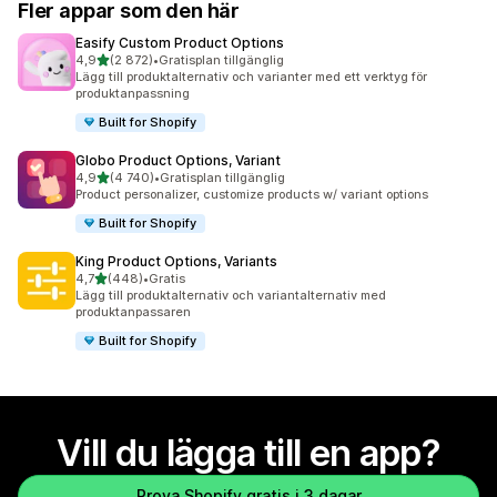
Fler appar som den här
Easify Custom Product Options
av 5 stjärnor
4,9
(2 872)
•
Gratisplan tillgänglig
2872 recensioner totalt
Lägg till produktalternativ och varianter med ett verktyg för
produktanpassning
Built for Shopify
Globo Product Options, Variant
av 5 stjärnor
4,9
(4 740)
•
Gratisplan tillgänglig
4740 recensioner totalt
Product personalizer, customize products w/ variant options
Built for Shopify
King Product Options, Variants
av 5 stjärnor
4,7
(448)
•
Gratis
448 recensioner totalt
Lägg till produktalternativ och variantalternativ med
produktanpassaren
Built for Shopify
Vill du lägga till en app?
Prova Shopify gratis i 3 dagar