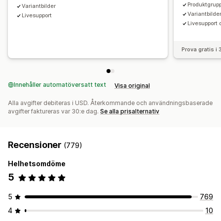
Produktgrup
Variantbilder
Variantbilde
Livesupport
Livesupport 
Prova gratis i
Innehåller automatöversatt text
Visa original
Alla avgifter debiteras i USD. Återkommande och användningsbaserade
avgifter faktureras var 30:e dag.
Se alla prisalternativ
Recensioner
(779)
Helhetsomdöme
5
5
769
4
10