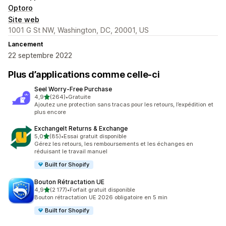
Optoro
Site web
1001 G St NW, Washington, DC, 20001, US
Lancement
22 septembre 2022
Plus d’applications comme celle-ci
Seel Worry‑Free Purchase
étoile(s) sur 5
4,9
(264)
•
Gratuite
264 avis au total
Ajoutez une protection sans tracas pour les retours, l’expédition et
plus encore
ExchangeIt Returns & Exchange
étoile(s) sur 5
5,0
(85)
•
Essai gratuit disponible
85 avis au total
Gérez les retours, les remboursements et les échanges en
réduisant le travail manuel
Built for Shopify
Bouton Rétractation UE
étoile(s) sur 5
4,9
(2 177)
•
Forfait gratuit disponible
2177 avis au total
Bouton rétractation UE 2026 obligatoire en 5 min
Built for Shopify