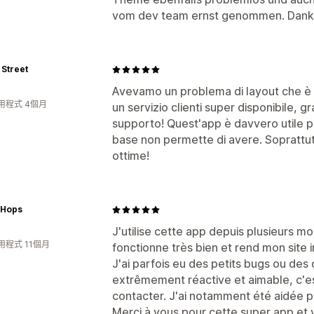
vom dev team ernst genommen. Danke 
Street
Avevamo un problema di layout che è s
用程式 4個月
un servizio clienti super disponibile, gra
supporto! Quest'app è davvero utile per
base non permette di avere. Soprattut
ottime!
rHops
J'utilise cette app depuis plusieurs mois
用程式 11個月
fonctionne très bien et rend mon site 
J'ai parfois eu des petits bugs ou des 
extrêmement réactive et aimable, c'est
contacter. J'ai notamment été aidée par
Merci à vous pour cette super app et 