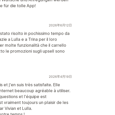
für die tolle App!
2026年6月12日
tato risolto in pochissimo tempo da
zie a Lulla e a Trina per il loro
 molte funzionalità che il carrello
to le promozioni sugli upsell sono
2026年4月19日
 et j'en suis très satisfaite. Elle
internet beaucoup agréable à utiliser.
questions et l'équipe est
 vraiment toujours un plaisir de les
 Vivian et Lulla.
votre temps !