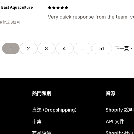
c East Aquaculture
Very quick response from the team, v
用程式 6個月
下一頁
1
2
3
4
…
51
熱門類別
資源
直運 (Dropshipping)
Shopify 說
市集
API 文件
商品評價
Shopify 社群