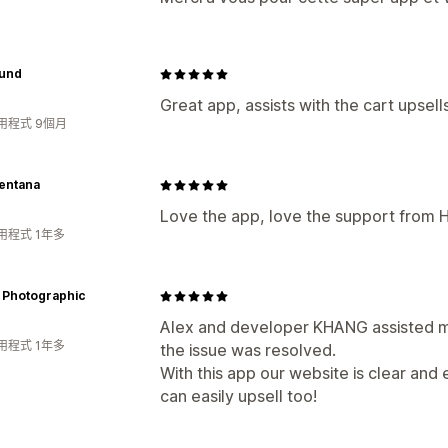
und
Great app, assists with the cart upsel
用程式 9個月
entana
Love the app, love the support from 
用程式 1年多
 Photographic
Alex and developer KHANG assisted me
用程式 1年多
the issue was resolved.
With this app our website is clear and
can easily upsell too!