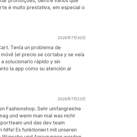
riar promoções, dentre vários que
orte é muito prestativa, em especial o
2026年7月30日
art. Tenía un problema de
n móvil (el precio se cortaba y se veía
 solucionarlo rápido y sin
to la app como su atención al
2026年7月23日
ren Fashionshop. Sehr umfangreiche
n mag und wenn man mal was nicht
supportteam und das dev team
hilfe! Es funktioniert mit unseren
ch Wünsche und Anregungen werden