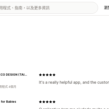
瀏
SHARECO DESIGN (TAIWAN)
It's a really helpful app, and the cust
用程式 4個月
 for Babies