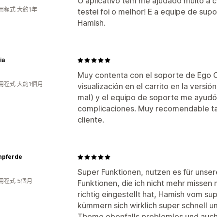
O aplicativo tem me ajudado muito a c
用程式 大約1年
testei foi o melhor! E a equipe de sup
Hamish.
ia
Muy contenta con el soporte de Ego C
用程式 大約1個月
visualización en el carrito en la versió
mal) y el equipo de soporte me ayudó a
complicaciones. Muy recomendable tan
cliente.
npferde
Super Funktionen, nutzen es für unse
用程式 5個月
Funktionen, die ich nicht mehr misse
richtig eingestellt hat, Hamish vom 
kümmern sich wirklich super schnell um 
Theme ebenfalls problemlos und au