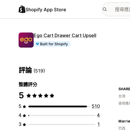
Shopify App Store
Ego Cart Drawer Cart Upsell
Built for Shopify
評論
(519)
整體評分
5
台灣
使用應
5
510
4
4
Marrie
3
1
巴西