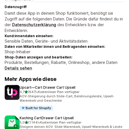
Datenzugriff
Damit diese App in deinem Shop funktioniert, benötigt sie
Zugriff auf die folgenden Daten. Die Gründe dafür findest du in
der
Datenschutzerklärung
des Entwicklers bzw. der
Entwicklerin.
Kund:innendaten einsehen:
Sensible Daten, Geräte- und Aktivitätsdaten
Daten von Mitarbeiter:innen und Beitragenden einsehen:
Shop-Inhaber
Shop-Daten anzeigen und bearbeiten:
Produkte, Bestellungen, Rabatte, Onlineshop, andere Daten
Details sehen
Mehr Apps wie diese
Upcart—Cart Drawer Cart Upsell
von 5 Sternen
4,7
(847)
•
Kostenloser Plan verfügbar
847 Rezensionen insgesamt
AOV-Steigerung durch Slide-Cart, Belohnungsleiste, Upsell-
Warenkorb und Geschenke
Built for Shopify
Kaching CartDrawer Cart Upsell
von 5 Sternen
5,0
(1.144)
•
Kostenloser Plan verfügbar
1144 Rezensionen insgesamt
Steigere deinen AOV: Slide-Warenkorb, Upsell-Warenkorb & Leiste