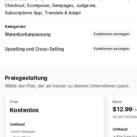
Checkout
Ecomposer, Gempages
Judge.me
Subscriptions App
Translate & Adapt
Kategorien
Warenkorbanpassung
Funktionen anzeigen
Warenkorbanzeige
Upselling und Cross-Selling
Funktionen anzeigen
Ankündigungen
Benutzerdefinierte Stile
Anpassung
Benutzerdefinierte Regeln
Benutzerdefinierte CSS
Warenkorb-Upselling
Checkout-Upselling
Rabattfelder
Geschenkverpackung
Preisgestaltung
Ankündigungsleiste
Fortschrittsleiste
Responsivität für Mobilgeräte
Warenkorbeinschub
Wähle den Plan, der am besten zu deinem Unternehmen passt.
Add-ons mit einem Klick
Fixierter Warenkorb
Fixierter Warenkorb
Kontrollkästchen für AGBs
Warenkorbeinschub
Benutzerdefinierte CSS
Countdown Timer
Free
Basic
Benutzerdefiniertes HTML
Mehrere Währungen
Upselling
$12.99
Kostenlos
/ 
Mehrere Sprachen
Benutzerdefinierte Regeln
Produktempfehlungen
Mehr kaufen, mehr sparen
29,99 USD/Mon
Angebote und Empfehlungen
Kostenloser Versand
Häufig zusammen gekauft
Umfasst
Umfasst
Versandschutz
Kostenlose Geschenke
Versandleiste
Gestaffelte Prämien
Alle Vorlagen
Alle Free-F