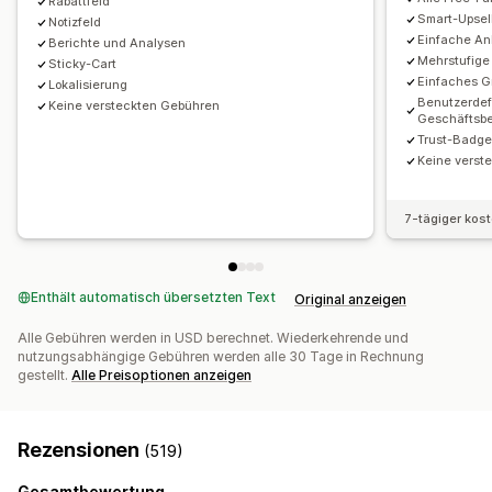
Geschenkverpackung
Rabattfeld
Kostenloser Versand
Kostenlose Geschenke
Massenrabatte
Smart-Upsel
Notizfeld
Produkt-Add-ons
Produktempfehlungen
Einfache A
Berichte und Analysen
Checkout-Anpassung
Häufig zusammen gekauft
Gestaffelte Rabatte
Mehrstufige
Sticky-Cart
Benutzerdefinierte Notizen
Automatische Rabatte
Einfaches G
Lokalisierung
KI-Empfehlungen
Benutzerdefi
One Click Upsell
Express-Checkout ausblenden
Keine versteckten Gebühren
Geschäftsb
Analysen
Zum Checkout springen
Mehrere Sprachen
Trust-Badg
Conversion-Raten
Funnel-Leistung
Keine verst
7-tägiger kos
Enthält automatisch übersetzten Text
Original anzeigen
Alle Gebühren werden in USD berechnet. Wiederkehrende und
nutzungsabhängige Gebühren werden alle 30 Tage in Rechnung
gestellt.
Alle Preisoptionen anzeigen
Rezensionen
(519)
Gesamtbewertung