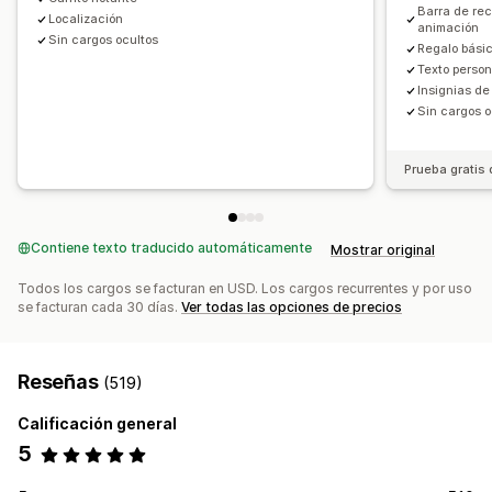
Personalización de pago
Barra de re
Localización
Compras conjuntas frecuentes
Descuentos por niveles
animación
Notas personalizadas
Descuentos automáticos
Sin cargos ocultos
Regalo bási
Recomendaciones de IA
Hacer una venta adicional con un clic
Ocultar pago exprés
Texto person
Insignias de
Informes y estadísticas
Ir al pago
Múltiples idiomas
Sin cargos o
Tasas de conversión
Rendimiento del embudo
Prueba gratis 
Contiene texto traducido automáticamente
Mostrar original
Todos los cargos se facturan en USD. Los cargos recurrentes y por uso
se facturan cada 30 días.
Ver todas las opciones de precios
Reseñas
(519)
Calificación general
5