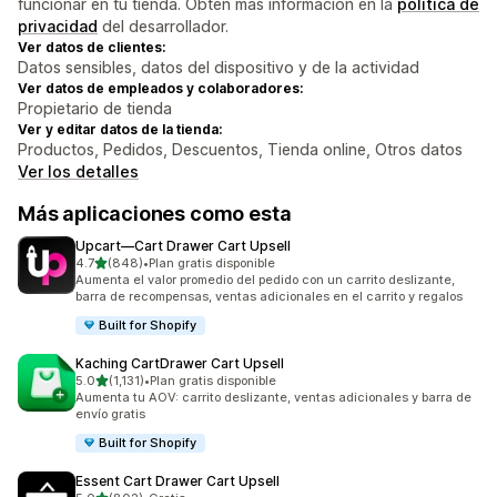
funcionar en tu tienda. Obtén más información en la
política de
privacidad
del desarrollador.
Ver datos de clientes:
Datos sensibles, datos del dispositivo y de la actividad
Ver datos de empleados y colaboradores:
Propietario de tienda
Ver y editar datos de la tienda:
Productos, Pedidos, Descuentos, Tienda online, Otros datos
Ver los detalles
Más aplicaciones como esta
Upcart—Cart Drawer Cart Upsell
de 5 estrellas
4.7
(848)
•
Plan gratis disponible
848 reseñas en total
Aumenta el valor promedio del pedido con un carrito deslizante,
barra de recompensas, ventas adicionales en el carrito y regalos
Built for Shopify
Kaching CartDrawer Cart Upsell
de 5 estrellas
5.0
(1,131)
•
Plan gratis disponible
1131 reseñas en total
Aumenta tu AOV: carrito deslizante, ventas adicionales y barra de
envío gratis
Built for Shopify
Essent Cart Drawer Cart Upsell