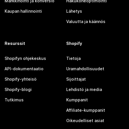
Markkinointi ja konversio
Hakukoneoptimointi
Kaupan hallinnointi
Lähetys
Valuutta ja käännös
Resurssit
Shopify
Shopifyn ohjekeskus
Tietoja
API-dokumentaatio
Uramahdollisuudet
Shopify-yhteisö
Sijoittajat
Shopify-blogi
Lehdistö ja media
Tutkimus
Kumppanit
Affiliate-kumppanit
Oikeudelliset asiat