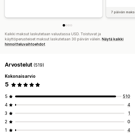
7 päivän maks
Kaikki maksut laskutetaan valuutassa USD. Toistuvat ja
käyttöperusteiset maksut laskutetaan 30 päivän välein.
Näytä kaikki
hinnoitteluvaihtoehdot
Arvostelut
(519)
Kokonaisarvio
5
5
510
4
4
3
1
2
0
1
4