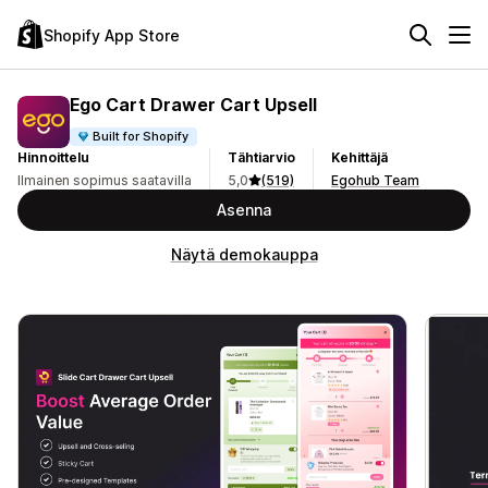
Shopify App Store
Ego Cart Drawer Cart Upsell
Built for Shopify
Hinnoittelu
Tähtiarvio
Kehittäjä
Ilmainen sopimus saatavilla
5,0
(519)
Egohub Team
Asenna
Näytä demokauppa