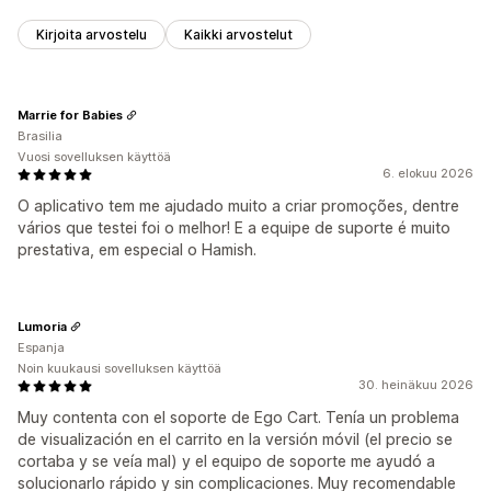
Kirjoita arvostelu
Kaikki arvostelut
Marrie for Babies
Brasilia
Vuosi sovelluksen käyttöä
6. elokuu 2026
O aplicativo tem me ajudado muito a criar promoções, dentre
vários que testei foi o melhor! E a equipe de suporte é muito
prestativa, em especial o Hamish.
Lumoria
Espanja
Noin kuukausi sovelluksen käyttöä
30. heinäkuu 2026
Muy contenta con el soporte de Ego Cart. Tenía un problema
de visualización en el carrito en la versión móvil (el precio se
cortaba y se veía mal) y el equipo de soporte me ayudó a
solucionarlo rápido y sin complicaciones. Muy recomendable