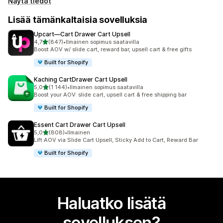
Näytä tiedot
Lisää tämänkaltaisia sovelluksia
Upcart—Cart Drawer Cart Upsell
/ 5 tähteä
4,7
(847)
•
Ilmainen sopimus saatavilla
847 arvostelua yhteensä
Boost AOV w/ slide cart, reward bar, upsell cart & free gifts
Built for Shopify
Kaching CartDrawer Cart Upsell
/ 5 tähteä
5,0
(1 144)
•
Ilmainen sopimus saatavilla
1144 arvostelua yhteensä
Boost your AOV: slide cart, upsell cart & free shipping bar
Built for Shopify
Essent Cart Drawer Cart Upsell
/ 5 tähteä
5,0
(808)
•
Ilmainen
808 arvostelua yhteensä
Lift AOV via Slide Cart Upsell, Sticky Add to Cart, Reward Bar
Built for Shopify
Haluatko lisätä
sovelluksen?