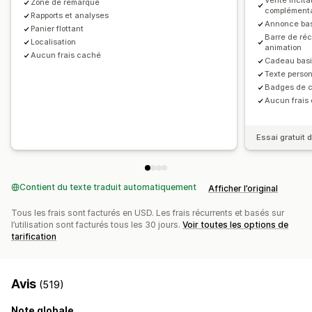
Vente incita
Zone de remarque
Produits fréquemment achetés ensemble
Réductions en gros
complémenta
Rapports et analyses
Annonce bas
Réductions échelonnées
Recommandations basées sur l’IA
Panier flottant
Personnalisation du processus de paiement
Barre de ré
Localisation
animation
Analyses de données
Notes personnalisées
Réductions automatiques
Aucun frais caché
Cadeau bas
Taux de conversion
Entonnoir des performances
Vente incitative en un clic
Masquer le paiement express
Texte person
Badges de 
Passer au paiement
Multilingue
Aucun frais
Essai gratuit d
Contient du texte traduit automatiquement
Afficher l’original
Tous les frais sont facturés en USD. Les frais récurrents et basés sur
l’utilisation sont facturés tous les 30 jours.
Voir toutes les options de
tarification
Avis
(519)
Note globale