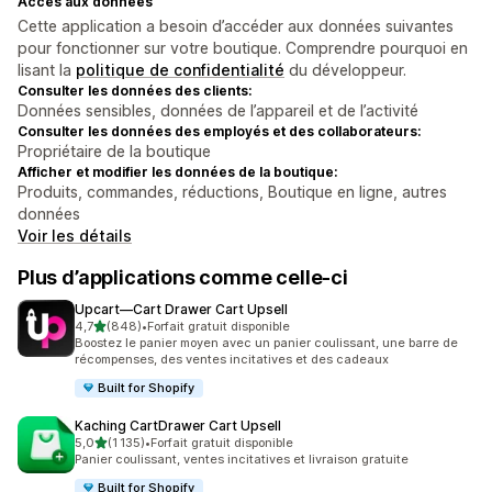
Accès aux données
Cette application a besoin d’accéder aux données suivantes
pour fonctionner sur votre boutique. Comprendre pourquoi en
lisant la
politique de confidentialité
du développeur.
Consulter les données des clients:
Données sensibles, données de l’appareil et de l’activité
Consulter les données des employés et des collaborateurs:
Propriétaire de la boutique
Afficher et modifier les données de la boutique:
Produits, commandes, réductions, Boutique en ligne, autres
données
Voir les détails
Plus d’applications comme celle-ci
Upcart—Cart Drawer Cart Upsell
étoile(s) sur 5
4,7
(848)
•
Forfait gratuit disponible
848 avis au total
Boostez le panier moyen avec un panier coulissant, une barre de
récompenses, des ventes incitatives et des cadeaux
Built for Shopify
Kaching CartDrawer Cart Upsell
étoile(s) sur 5
5,0
(1 135)
•
Forfait gratuit disponible
1135 avis au total
Panier coulissant, ventes incitatives et livraison gratuite
Built for Shopify