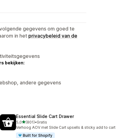
e volgende gegevens om goed te
aarom in het
privacybeleid van de
tiviteitsgegevens
s bekijken:
 Webshop, andere gegevens
Essential Slide Cart Drawer
van 5 sterren
5,0
(801)
•
Gratis
801 recensies in totaal
Verhoog AOV met Slide Cart upsells & sticky add to cart
Built for Shopify