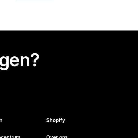
egen?
n
Shopify
pcentrum
Over ons