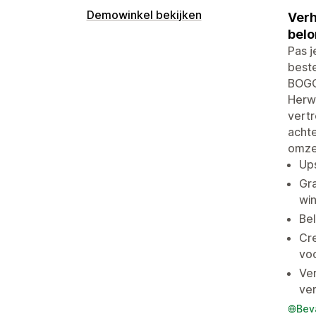
Demowinkel bekijken
Verh
belo
Pas 
beste
BOGO-
Herw
vertr
achte
omze
Ups
Gra
wi
Bel
Cre
vo
Ver
ve
Bev