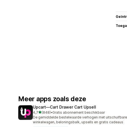
Geïnt
Toega
Meer apps zoals deze
Upcart—Cart Drawer Cart Upsell
van 5 sterren
4,7
(848)
•
Gratis abonnement beschikbaar
848 recensies in totaal
De gemiddelde bestelwaarde verhogen met uitschuifbare
winkelwagen, beloningsbalk, upsells en gratis cadeaus