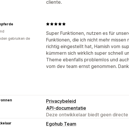
cliente.
npferde
and
Super Funktionen, nutzen es für unse
den gebruiken de
Funktionen, die ich nicht mehr misse
richtig eingestellt hat, Hamish vom 
kümmern sich wirklich super schnell um 
Theme ebenfalls problemlos und au
vom dev team ernst genommen. Danke 
ronnen
Privacybeleid
API-documentatie
Deze ontwikkelaar biedt geen directe
kelaar
Egohub Team