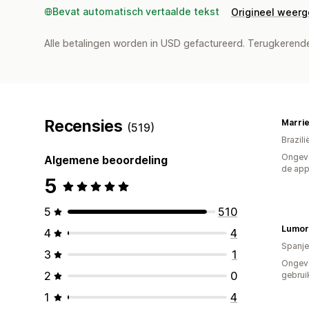
Bevat automatisch vertaalde tekst
Origineel weer
Alle betalingen worden in USD gefactureerd. Terugkeren
Recensies
Marrie
(519)
Brazili
Ongeve
Algemene beoordeling
de ap
5
5
510
Lumor
4
4
Spanje
3
1
Ongev
2
0
gebrui
1
4