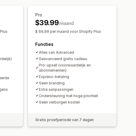
n
Cadeauverpakking
ducten
Productaanbevelingen
Pro
$39.99
n
AI-aanbevelingen
/maand
che kortingen
Upselling in één klik
 Plus
$ 69,99 per maand voor Shopify Plus
ar checkout
Meerdere talen
ies
Functies
Alles van Advanced
delijk)
Geavanceerd gratis cadeau
Pro-upsell (voorwaardelijk en
abonnementen)
Express-betaling
eerde
Geen branding
agens
Extra aanpassingen
Ondersteuning met hoge prioriteit
Geen verborgen kosten
n
Gratis proefperiode van 7 dagen