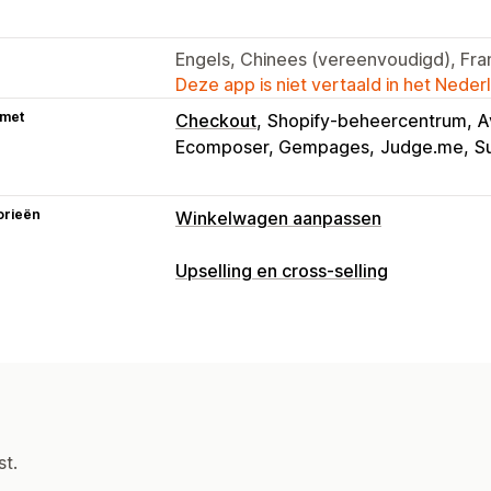
Engels, Chinees (vereenvoudigd), Fra
Deze app is niet vertaald in het Neder
 met
Checkout
Shopify-beheercentrum
A
Ecomposer, Gempages
Judge.me
S
orieën
Winkelwagen aanpassen
Weergave van winkelwagen
Upselling en cross-selling
Aankondigingen
Aangepaste stijlen
Aanpassing
Aangepaste CSS
Kortingsvelden
Ca
Upselling in winkelwagen
Upselling b
Winkelwagenoptie
Sticky winkelwag
Voortgangsbalk
Add-ons in één klik
Aftelklokken
Winkelwagenoptie
Aangepaste CSS
Upselling
Meerdere valuta
Meerdere talen
Aa
st.
Productaanbevelingen
Koop meer, b
Aanbiedingen en aanbevelingen
Vaak samen gekocht
Verzendbalk
G