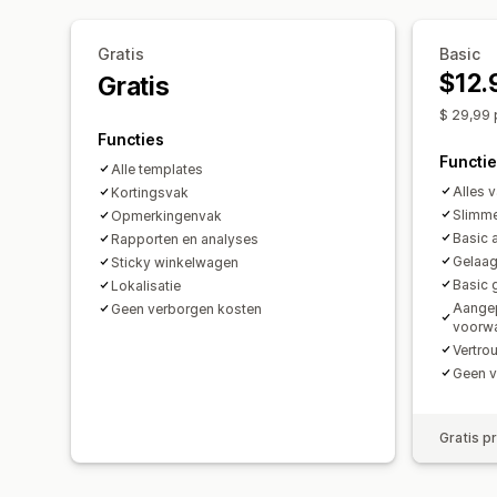
Gratis
Basic
$12.
Gratis
$ 29,99 
Functies
Functi
Alle templates
Alles v
Kortingsvak
Slimme
Opmerkingenvak
Basic 
Rapporten en analyses
Gelaag
Sticky winkelwagen
Basic 
Lokalisatie
Aangep
Geen verborgen kosten
voorw
Vertr
Geen v
Gratis p