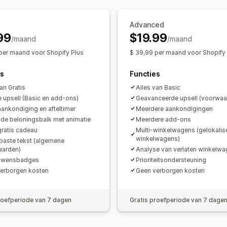
Verzendbescherming
Gratis artikele
Gratis artikelen
Bulkkortingen
Gratis verzending
Add-ons voor pro
Advanced
Checkout-aanpassing
99
$19.99
Vaak samen gekocht
Staffelkortinge
/maand
/maand
Aangepaste opmerkingen
Automatis
per maand voor Shopify Plus
$ 39,99 per maand voor Shopify
Analytics
Snelle checkout verbergen
Direct na
Conversiepercentages
Funnelprestat
es
Functies
an Gratis
Alles van Basic
 upsell (Basic en add-ons)
Geavanceerde upsell (voorwaar
aankondiging en afteltimer
Meerdere aankondigingen
de beloningsbalk met animatie
Meerdere add-ons
gratis cadeau
Multi-winkelwagens (gelokalis
winkelwagens)
aste tekst (algemene
aarden)
Analyse van verlaten winkelw
ouwensbadges
Prioriteitsondersteuning
erborgen kosten
Geen verborgen kosten
roefperiode van 7 dagen
Gratis proefperiode van 7 dage