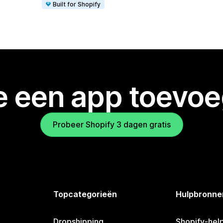
Built for Shopify
je een app toevo
Probeer Shopify 3 dagen gratis
Topcategorieën
Hulpbronne
Dropshipping
Shopify-hel