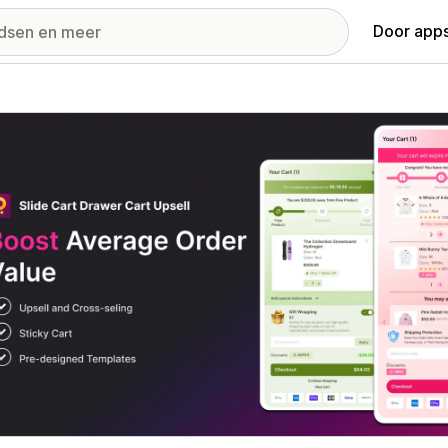
Door apps
ij met uitgelichte afbeeldingen