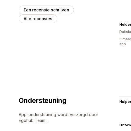
Een recensie schrijven
Alle recensies
Helde
Duitsl
5 maan
app
Ondersteuning
Hulpb
App-ondersteuning wordt verzorgd door
Egohub Team .
Ontwik