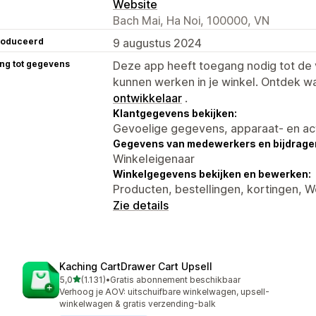
Website
Bach Mai, Ha Noi, 100000, VN
roduceerd
9 augustus 2024
ng tot gegevens
Deze app heeft toegang nodig tot d
kunnen werken in je winkel. Ontdek w
ontwikkelaar
.
Klantgegevens bekijken:
Gevoelige gegevens, apparaat- en ac
Gegevens van medewerkers en bijdrager
Winkeleigenaar
Winkelgegevens bekijken en bewerken:
Producten, bestellingen, kortingen,
Zie details
Kaching CartDrawer Cart Upsell
van 5 sterren
5,0
(1.131)
•
Gratis abonnement beschikbaar
1131 recensies in totaal
Verhoog je AOV: uitschuifbare winkelwagen, upsell-
winkelwagen & gratis verzending-balk