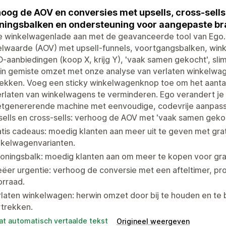
oog de AOV en conversies met upsells, cross-sells
ningsbalken en ondersteuning voor aangepaste b
je winkelwagenlade aan met de geavanceerde tool van Ego
lwaarde (AOV) met upsell-funnels, voortgangsbalken, wink
aanbiedingen (koop X, krijg Y), 'vaak samen gekocht', sli
in gemiste omzet met onze analyse van verlaten winkelwag
ekken. Voeg een sticky winkelwagenknop toe om het aantal
rlaten van winkelwagens te verminderen. Ego verandert je
tgenererende machine met eenvoudige, codevrije aanpass
ells en cross-sells: verhoog de AOV met 'vaak samen geko
tis cadeaus: moedig klanten aan meer uit te geven met gra
nkelwagenvarianten.
oningsbalk: moedig klanten aan om meer te kopen voor gra
ëer urgentie: verhoog de conversie met een afteltimer, p
orraad.
laten winkelwagen: herwin omzet door bij te houden en te
rtrekken.
at automatisch vertaalde tekst
Origineel weergeven