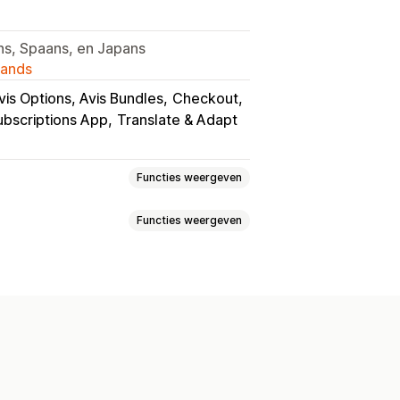
ns, Spaans, en Japans
lands
vis Options, Avis Bundles
Checkout
ubscriptions App
Translate & Adapt
Functies weergeven
Functies weergeven
Aangepaste regels
deauverpakking
Mobiel responsief
ij checkout
Aankondigingsbalk
en
Selectievakje voorwaarden
Sticky winkelwagen
Aangepaste HTML
ngepaste regels
espaar meer
Gratis verzending
elaagde beloningen