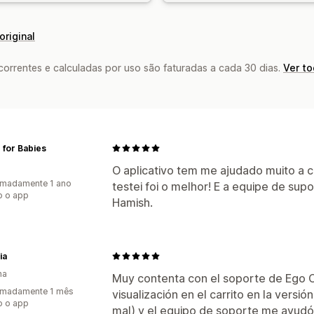
original
rrentes e calculadas por uso são faturadas a cada 30 dias.
Ver t
 for Babies
O aplicativo tem me ajudado muito a c
imadamente 1 ano
testei foi o melhor! E a equipe de sup
o o app
Hamish.
ia
ha
Muy contenta con el soporte de Ego C
imadamente 1 mês
visualización en el carrito en la versió
o o app
mal) y el equipo de soporte me ayudó a