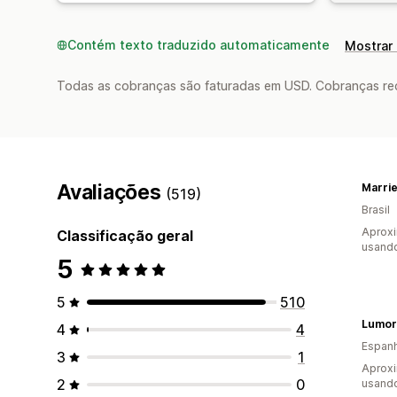
Contém texto traduzido automaticamente
Mostrar 
Todas as cobranças são faturadas em USD. Cobranças reco
Avaliações
Marrie
(519)
Brasil
Aprox
Classificação geral
usand
5
5
510
Lumor
4
4
Espan
3
1
Aprox
2
0
usand