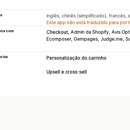
as
inglês, chinês (simplificado), francês
Este app não está traduzido para port
ona com
Checkout
Admin da Shopify
Avis Opt
Ecomposer, Gempages
Judge.me
S
orias
Personalização do carrinho
Exibição do carrinho
Upsell e cross-sell
Anúncios
Estilos personalizados
Reg
Personalização
CSS personalizado
Campos de desc
Upsell de carrinho
Upsell de checkou
Responsividade para dispositivos mó
Barra de progresso
Complementos c
Carrinho de compras deslizante
Carr
Carrinho de compras deslizante
CSS 
Caixa de seleção de termos
Timers 
Em várias moedas
Em vários idiomas
Upsell
Ofertas e recomendações
Recomendações de produtos
Compre