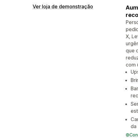
Ver loja de demonstração
Aume
reco
Perso
pedid
X, L
urgê
que o
reduz
com 
Up
Bri
Bar
re
Se
est
Ca
da
Con