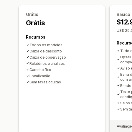
Grátis
Básico
$12.
Grátis
US$ 29,9
Recursos
Recurs
Todos os modelos
Tudo d
Caixa de desconto
Upsell 
Caixa de observação
compl
Relatórios e análises
Aviso 
Carrinho fixo
Barra 
Localização
com a
Sem taxas ocultas
Brinde
Texto 
condiç
Selos 
Sem ta
Avaliaçã