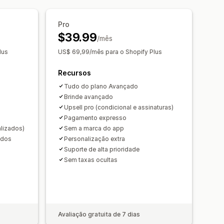
m de presente
Frete grátis
e comprados juntos
Barra de frete
dações de produtos
Pro
contos em massa
$39.99
juntos
Descontos por níveis
/mês
lus
US$ 69,99/mês para o Shopify Plus
tos automáticos
ut rápido
Pular para o checkout
Recursos
funil
Tudo do plano Avançado
Brinde avançado
Upsell pro (condicional e assinaturas)
Pagamento expresso
alizados)
Sem a marca do app
ados
Personalização extra
Suporte de alta prioridade
Sem taxas ocultas
Avaliação gratuita de 7 dias