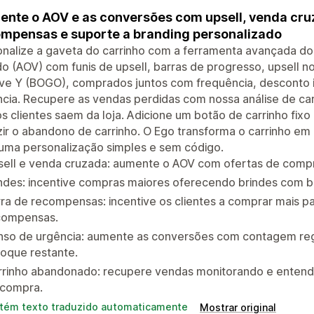
nte o AOV e as conversões com upsell, venda cruz
mpensas e suporte a branding personalizado
nalize a gaveta do carrinho com a ferramenta avançada d
o (AOV) com funis de upsell, barras de progresso, upsell n
eve Y (BOGO), comprados juntos com frequência, desconto 
ncia. Recupere as vendas perdidas com nossa análise de c
s clientes saem da loja. Adicione um botão de carrinho fix
ir o abandono de carrinho. O Ego transforma o carrinho em
uma personalização simples e sem código.
sell e venda cruzada: aumente o AOV com ofertas de compr
ndes: incentive compras maiores oferecendo brindes com ba
ra de recompensas: incentive os clientes a comprar mais par
compensas.
nso de urgência: aumente as conversões com contagem regr
oque restante.
rrinho abandonado: recupere vendas monitorando e entende
 compra.
tém texto traduzido automaticamente
Mostrar original