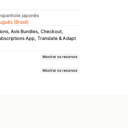
, espanhole japonês
uguês (Brasil)
ions, Avis Bundles
Checkout
ubscriptions App
Translate & Adapt
Mostrar os recursos
Mostrar os recursos
ras personalizadas
onto
Embalagem de presente
t
Barra de anúncios
veis
om um clique
Carrinho fixo
inho fixo
personalizado
HTML personalizado
de contagem regressiva
Regras personalizadas
 mais, economize mais