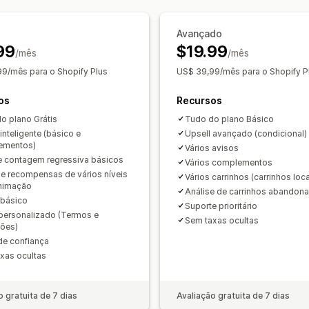
Proteção de frete
Brindes
Embalage
Frete grátis
Produtos frequentement
Complementos de produto
Recomen
Avançado
Recompensas por nível
Brindes
Des
99
$19.99
Produtos frequentemente comprados 
/mês
/mês
Personalização de checkout
Recomendações de IA
9/mês para o Shopify Plus
US$ 39,99/mês para o Shopify P
Observações personalizadas
Descon
Análises
os
Upsell com um clique
Recursos
Ocultar checko
Taxas de conversão
Desempenho do 
Em vários idiomas
o plano Grátis
Tudo do plano Básico
inteligente (básico e
Upsell avançado (condicional)
ementos)
Vários avisos
e contagem regressiva básicos
Vários complementos
de recompensas de vários níveis
Vários carrinhos (carrinhos loc
nimação
Análise de carrinhos abandon
 básico
Suporte prioritário
personalizado (Termos e
Sem taxas ocultas
ões)
de confiança
xas ocultas
o gratuita de 7 dias
Avaliação gratuita de 7 dias