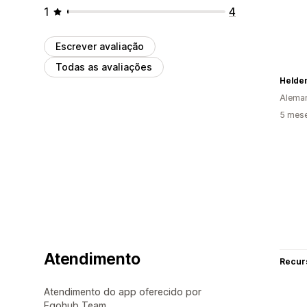
1
4
Escrever avaliação
Todas as avaliações
Helde
Alema
5 mes
Atendimento
Recur
Atendimento do app oferecido por
Egohub Team .