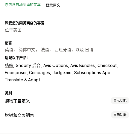
包含自动翻译的文本
显示原文
深受您的同类商店的喜爱
位于美国
语言
英语， 简体中文， 法语， 西班牙语，以及 日语
适配以下产品：
结账
Shopify 后台
Avis Options, Avis Bundles
Checkout
Ecomposer, Gempages
Judge.me
Subscriptions App
Translate & Adapt
类别
购物车自定义
显示功能
购物车显示
增销和交叉销售
显示功能
公告
自定义样式
自定义规则
自定义 CSS
折扣字段
礼品包装
自定义
自动适应移动设备
购物车抽屉
粘性购物车
条款复选框