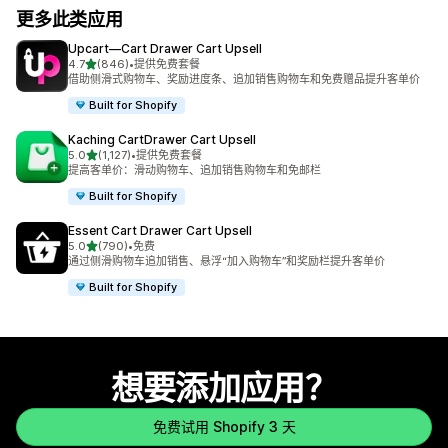
更多此类应用
Upcart—Cart Drawer Cart Upsell
星（满分 5 星）
4.7
(846)
•
提供免费套餐
总共 846 条评论
借助侧滑式购物车、奖励进度条、追加销售购物车和免费赠品提升客单价
Built for Shopify
Kaching CartDrawer Cart Upsell
星（满分 5 星）
5.0
(1,127)
•
提供免费套餐
总共 1127 条评论
提高客单价：滑动购物车、追加销售购物车和免邮栏
Built for Shopify
Essent Cart Drawer Cart Upsell
星（满分 5 星）
5.0
(790)
•
免费
总共 790 条评论
通过侧滑购物车追加销售、悬浮“加入购物车”和奖励栏提升客单价
Built for Shopify
想要添加应用？
免费试用 Shopify 3 天