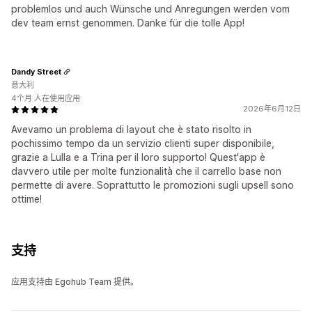
problemlos und auch Wünsche und Anregungen werden vom
dev team ernst genommen. Danke für die tolle App!
Dandy Street
意大利
4个月 人在使用应用
2026年6月12日
Avevamo un problema di layout che è stato risolto in
pochissimo tempo da un servizio clienti super disponibile,
grazie a Lulla e a Trina per il loro supporto! Quest'app è
davvero utile per molte funzionalità che il carrello base non
permette di avere. Soprattutto le promozioni sugli upsell sono
ottime!
支持
应用支持由 Egohub Team 提供。