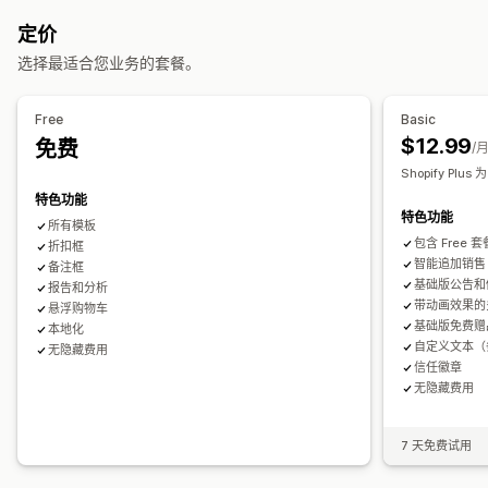
购物车增销
结账增销
公告栏
进度条
一键附加服务
粘性购物车
倒数计时器
定价
购物车抽屉
自定义 CSS
自定义 HTML
多币种
多语言
增销
选择最适合您业务的套餐。
自定义规则
产品推荐
多买多省
免运费
组合购买
运输进度条
分级奖励
优惠和建议
免费赠品
批量折扣
Free
Basic
运输保护
免费赠品
礼品包装
免运费
附加产品
产品推荐
$12.99
免费
/
结账自定义
组合购买
分层折扣
AI 建议
Shopify Plus
自定义备注
自动折扣
一键增销
隐藏快速结账
跳到结账
多语言
特色功能
分析
特色功能
所有模板
转化率
漏斗绩效
包含 Free
折扣框
智能追加销售
备注框
基础版公告和
报告和分析
带动画效果的
悬浮购物车
基础版免费赠
本地化
自定义文本（
无隐藏费用
信任徽章
无隐藏费用
7 天免费试用