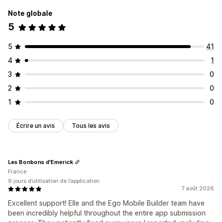
Notifications push
Note globale
Notifications automatiques
Notifications personnalisées
5
5
41
4
1
3
0
2
0
1
0
Écrire un avis
Tous les avis
Les Bonbons d'Emerick
France
9 jours d’utilisation de l’application
7 août 2026
Excellent support! Elle and the Ego Mobile Builder team have
been incredibly helpful throughout the entire app submission