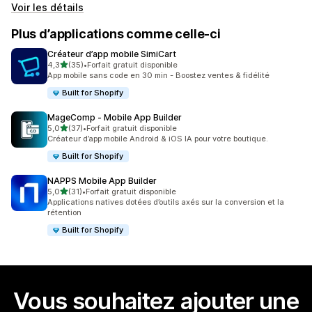
Voir les détails
Plus d’applications comme celle-ci
Créateur d’app mobile SimiCart
étoile(s) sur 5
4,3
(35)
•
Forfait gratuit disponible
35 avis au total
App mobile sans code en 30 min - Boostez ventes & fidélité
Built for Shopify
MageComp ‑ Mobile App Builder
étoile(s) sur 5
5,0
(37)
•
Forfait gratuit disponible
37 avis au total
Créateur d’app mobile Android & iOS IA pour votre boutique.
Built for Shopify
NAPPS Mobile App Builder
étoile(s) sur 5
5,0
(31)
•
Forfait gratuit disponible
31 avis au total
Applications natives dotées d’outils axés sur la conversion et la
rétention
Built for Shopify
Vous souhaitez ajouter une