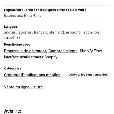
Populaires auprès des boutiques similaires à la vôtre
Basées aux États-Unis
Langues
anglais, japonais, français, allemand, espagnol, et chinois
(simplifié)
Fonctionne avec
Processus de paiement
Comptes clients
Shopify Flow
Interface administrateur Shopify
Catégories
Créateur d’applications mobiles
Afficher les fonctionnalités
Personnalisation
Vente en ligne – autre
Création d’applications
Éditeur avec fonction de glisser-déposer
Prévisualisation en temps réel
Avis
(42)