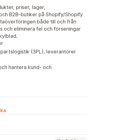
kter, priser, lager,
 och B2B-butiker på Shopify/Shopify
överföringen både till och från
s och eliminera fel och förseningar
kylblad.
er
partslogistik (3PL), leverantörer
 och hantera kund- och
ska