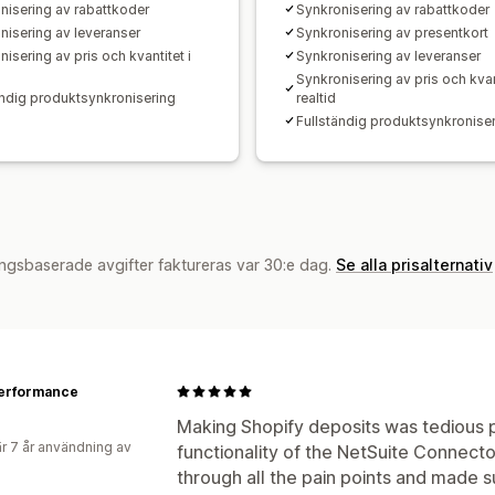
nisering av rabattkoder
Synkronisering av rabattkoder
nisering av leveranser
Synkronisering av presentkort
isering av pris och kvantitet i
Synkronisering av leveranser
Synkronisering av pris och kvant
ändig produktsynkronisering
realtid
Fullständig produktsynkronise
ngsbaserade avgifter faktureras var 30:e dag.
Se alla prisalternativ
Performance
Making Shopify deposits was tedious p
r 7 år användning av
functionality of the NetSuite Connect
through all the pain points and made s