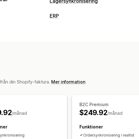
Lagersynkronisering
Synkroniseringstyp
ERP
Ordrar
Produktinformation
Realtid
Orderhantering
Aviseringar och rapporter
Hantering av flera plattformar
Orders
Orderuppdateringar
Synkronisering i 
Lagerhantering
Synkronisering i realtid
Flera platser
Redovisning och ekonomi
från din Shopify-faktura.
Leverantörsreskontra
Mer information
Kundreskontra
Intäktshantering
Prognoser
Rapport
Ekonomisk konsolidering
Flera valuto
B2C Premium
.92
$249.92
/månad
/månad
oner
Funktioner
ynkronisering
Ordersynkronisering i realtid