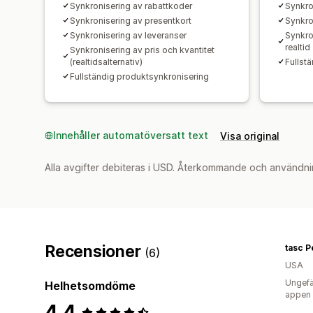
Synkronisering av rabattkoder
Synkro
Synkronisering av presentkort
Synkro
Synkronisering av leveranser
Synkron
realtid
Synkronisering av pris och kvantitet
(realtidsalternativ)
Fullst
Fullständig produktsynkronisering
Innehåller automatöversatt text
Visa original
Alla avgifter debiteras i USD. Återkommande och användni
Recensioner
tasc 
(6)
USA
Ungefä
Helhetsomdöme
appen
4,4