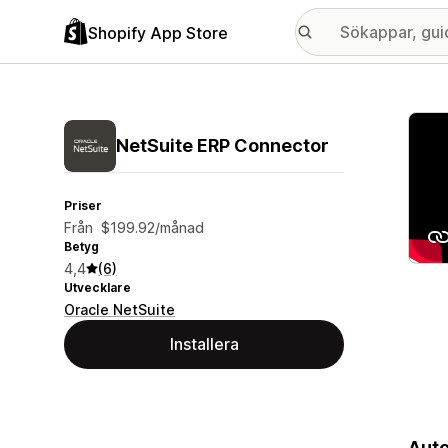
Shopify App Store
Galle
NetSuite ERP Connector
Priser
Från $199.92/månad
Betyg
4,4
(6)
Utvecklare
Oracle NetSuite
Installera
Auto