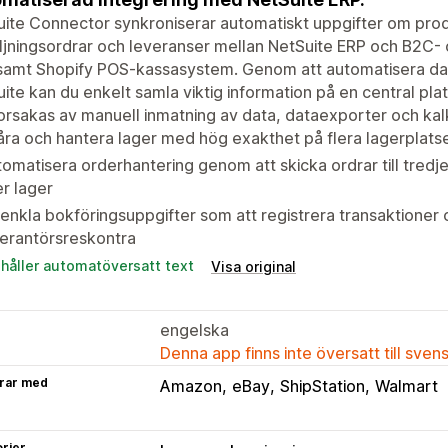
ite Connector synkroniserar automatiskt uppgifter om produ
ljningsordrar och leveranser mellan NetSuite ERP och B2C-
samt Shopify POS-kassasystem. Genom att automatisera data
ite kan du enkelt samla viktig information på en central plat
rsakas av manuell inmatning av data, dataexporter och kal
ra och hantera lager med hög exakthet på flera lagerplats
omatisera orderhantering genom att skicka ordrar till tredje
er lager
enkla bokföringsuppgifter som att registrera transaktioner
erantörsreskontra
ehåller automatöversatt text
Visa original
engelska
Denna app finns inte översatt till sven
rar med
Amazon
eBay
ShipStation
Walmart
rier