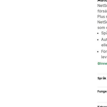
NetSu
försä
Plus 
NetSu
som o
Spå
Aut
ell
För
lev
Inn
Språk
Funge
Katego