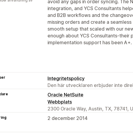
der användning av
avoid any gaps in order syncing. The 
integration, and YCS Consultants helpe
and B2B workflows and the changeover
missing orders and create a seamless 
smooth setup that scaled with our new
enough about YCS Consultants-their p
implementation support has been A+.
ser
Integritetspolicy
Den här utvecklaren erbjuder inte dir
klare
Oracle NetSuite
Webbplats
2300 Oracle Way, Austin, TX, 78741, 
ring
2 december 2014