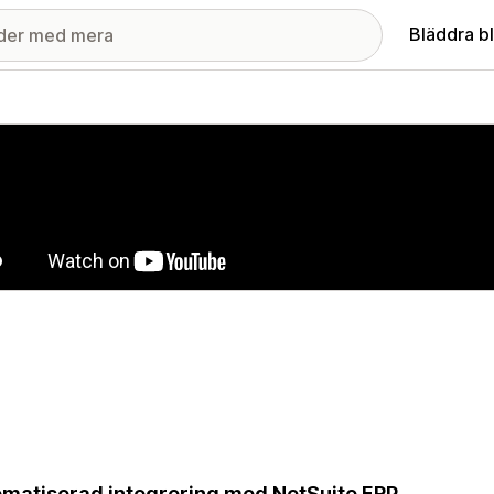
Bläddra b
ri med utvalda bilder
matiserad integrering med NetSuite ERP.