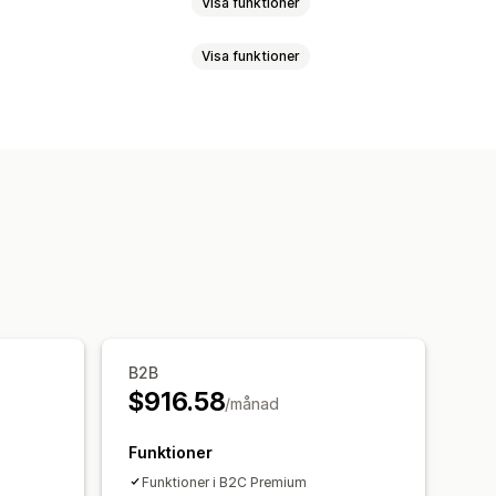
Visa funktioner
Visa funktioner
ynkronisering
realtid
Kassaflöde
Inköpsordrar
ering
Huvudbok
r
B2B
$916.58
/månad
Funktioner
Funktioner i B2C Premium