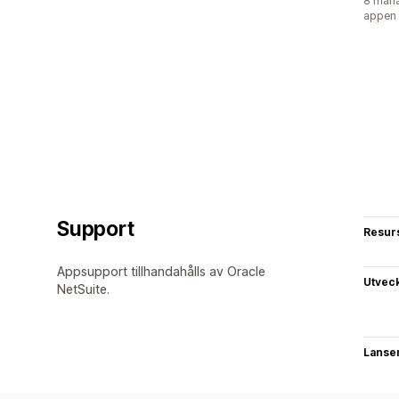
8 måna
appen
Support
Resur
Appsupport tillhandahålls av Oracle
Utvec
NetSuite.
Lanse