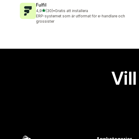
Fulfil
av 5 stjärnor
4,9
(30)
•
Gratis att installera
30 recensioner totalt
ERP-systemet som är utformat för e-handlare och
grossister
Vil