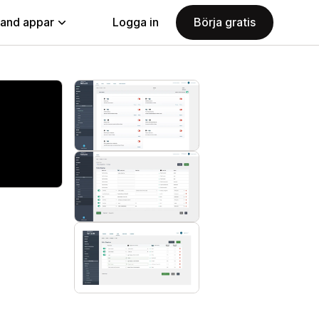
land appar
Logga in
Börja gratis