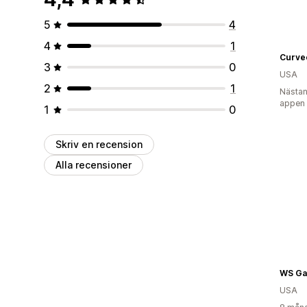
5
4
4
1
Curve
3
0
USA
2
1
Nästan
appen
1
0
Skriv en recension
Alla recensioner
WS Ga
USA