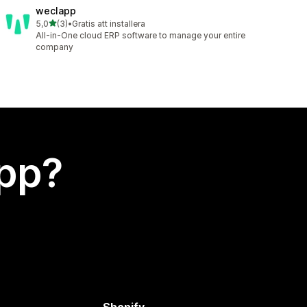
weclapp
av 5 stjärnor
5,0
(3)
•
Gratis att installera
3 recensioner totalt
All-in-One cloud ERP software to manage your entire
company
app?