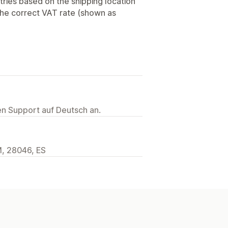
ntries based on the shipping location
the correct VAT rate (shown as
ten Support auf Deutsch an.
M, 28046, ES