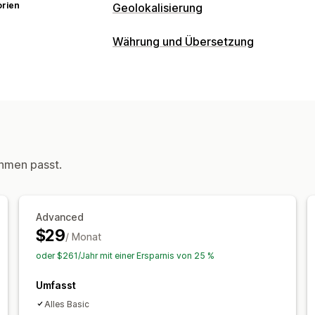
orien
Geolokalisierung
Weiterleitungen
Währung und Übersetzung
IP-Adresse
Land
Sprache
Popup-Wi
Währungsumrechnung
Manuelle Weiterleitung
Tracking
An
Geolokalisierung
Checkout in Lande
Lokalisierungseinstellungen
Switcher-Design
Länderauswahl
Sprachumstellung
Übersetzungen
Automatische Weiterleitung
Sprachu
hmen passt.
Advanced
$29
/ Monat
oder $261/Jahr mit einer Ersparnis von 25 %
Umfasst
Alles Basic