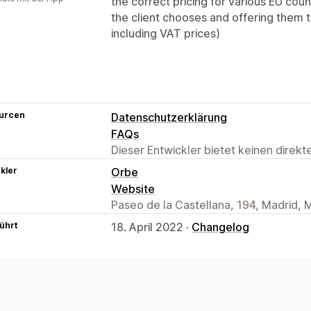
the correct pricing for various EU cou
the client chooses and offering them 
including VAT prices)
urcen
Datenschutzerklärung
FAQs
Dieser Entwickler bietet keinen direk
kler
Orbe
Website
Paseo de la Castellana, 194, Madrid, 
ührt
18. April 2022 ·
Changelog