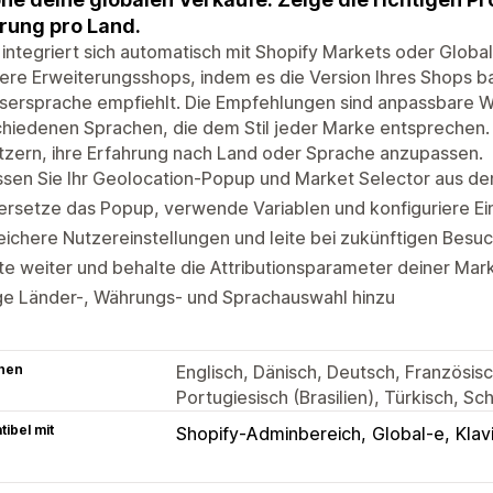
ung pro Land.
integriert sich automatisch mit Shopify Markets oder Global
re Erweiterungsshops, indem es die Version Ihres Shops b
sersprache empfiehlt. Die Empfehlungen sind anpassbare 
hiedenen Sprachen, die dem Stil jeder Marke entsprechen.
zern, ihre Erfahrung nach Land oder Sprache anzupassen.
ssen Sie Ihr Geolocation-Popup und Market Selector aus d
rsetze das Popup, verwende Variablen und konfiguriere Ei
ichere Nutzereinstellungen und leite bei zukünftigen Besu
te weiter und behalte die Attributionsparameter deiner Ma
ge Länder-, Währungs- und Sprachauswahl hinzu
hen
Englisch, Dänisch, Deutsch, Französisch
Portugiesisch (Brasilien), Türkisch, S
ibel mit
Shopify-Adminbereich
Global-e
Klav