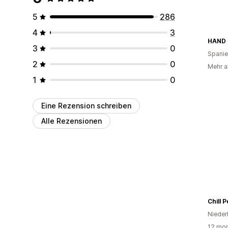
5
286
4
3
HAND
3
0
Spani
2
0
Mehr a
1
0
Eine Rezension schreiben
Alle Rezensionen
Chill 
Nieder
12 mon