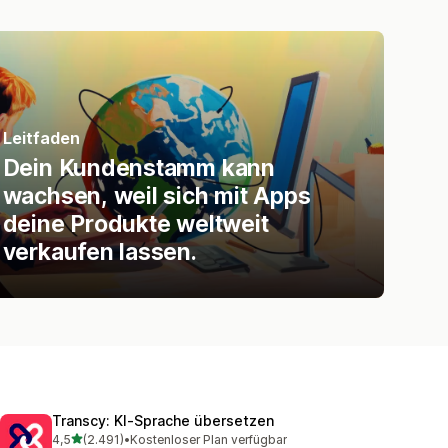
Leitfaden
Dein Kundenstamm kann
wachsen, weil sich mit Apps
deine Produkte weltweit
verkaufen lassen.
Transcy: KI‑Sprache übersetzen
von 5 Sternen
4,5
(2.491)
•
Kostenloser Plan verfügbar
2491 Rezensionen insgesamt