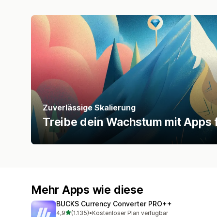
Zuverlässige Skalierung
Treibe dein Wachstum mit Apps f
Mehr Apps wie diese
BUCKS Currency Converter PRO++
von 5 Sternen
4,9
(1.135)
•
Kostenloser Plan verfügbar
1135 Rezensionen insgesamt