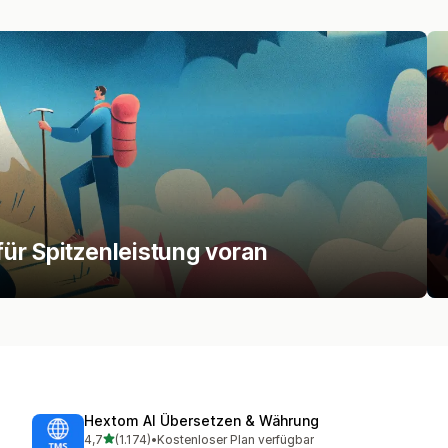
ür Spitzenleistung voran
Hextom AI Übersetzen & Währung
von 5 Sternen
4,7
(1.174)
•
Kostenloser Plan verfügbar
1174 Rezensionen insgesamt