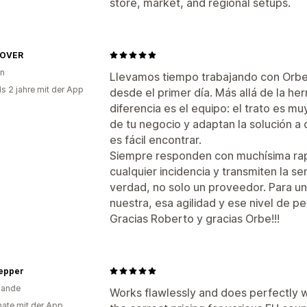
store, market, and regional setups.
 OVER
en
Llevamos tiempo trabajando con Orbe 
ls 2 jahre mit der App
desde el primer día. Más allá de la he
diferencia es el equipo: el trato es m
de tu negocio y adaptan la solución a
es fácil encontrar.
Siempre responden con muchísima rap
cualquier incidencia y transmiten la s
verdad, no solo un proveedor. Para 
nuestra, esa agilidad y ese nivel de p
Gracias Roberto y gracias Orbe!!!
Pepper
lande
Works flawlessly and does perfectly w
ate mit der App