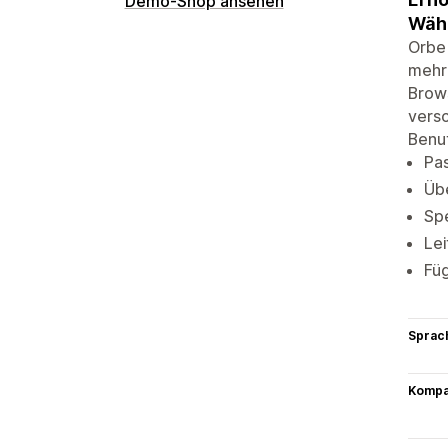
Demo-Shop ansehen
Währ
Orbe 
mehre
Brow
versc
Benut
Pa
Übe
Spe
Lei
Fü
Sprac
Kompat