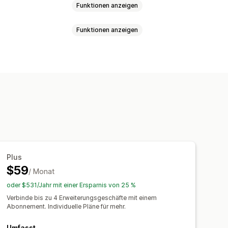
Funktionen anzeigen
Funktionen anzeigen
dget
Automatische Weiterleitung
alysen
swährung
Länderauswahl
mstellung
Switcher-Design
Plus
$59
/ Monat
oder $531/Jahr mit einer Ersparnis von 25 %
Verbinde bis zu 4 Erweiterungsgeschäfte mit einem
Abonnement. Individuelle Pläne für mehr.
Umfasst