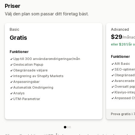
Priser
Växlingsdesign
Lokaliseringsinställningar
Välj den plan som passar ditt företag bäst.
Översättning till andra språk
Landval
Språkväxlare
Automatisk omdirigering
Språkväxlare
Växlingsdesign
Basic
Advanced
$29
Gratis
/måna
eller $261/år 
Funktioner
Funktioner
Upp till 300 användaromdirigeringar/mån
Allt Basic
Geolocation Popup
SEO-optimer
Obegränsade väljare
Obegränsade
Integrering av Shopify Markets
Avancerade 
Anpassningsbar
Översatt po
Automatisk Omdirigering
Klaviyo-inte
Analys
Anpassad C
UTM-Parametrar
Prova gratis i