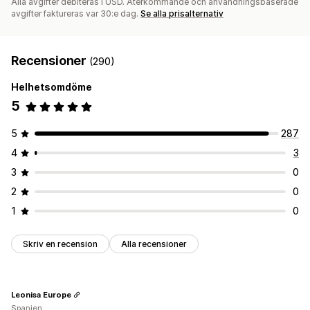
Alla avgifter debiteras i USD. Återkommande och användningsbaserade
avgifter faktureras var 30:e dag.
Se alla prisalternativ
Recensioner
(290)
Helhetsomdöme
5
5
287
4
3
3
0
2
0
1
0
Skriv en recension
Alla recensioner
Leonisa Europe
Spanien