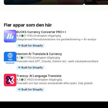
Fler appar som den här
BUCKS Currency Converter PRO++
av 5 stjärnor
4,9
(1 134)
•
Gratisplan tillgänglig
1134 recensioner totalt
Obegränsad flervalutaväxlare via geolokalisering + AI-analys
Built for Shopify
Hextom AI Translate & Currency
av 5 stjärnor
4,7
(1 173)
•
Gratisplan tillgänglig
1173 recensioner totalt
Översätt med GPT, Claude, Gemini etc. samt valutaomvandlare
Built for Shopify
Transcy: AI Language Translate
av 5 stjärnor
4,5
(2 492)
•
Gratisplan tillgänglig
2492 recensioner totalt
Översätt och byt valuta automatiskt efter plats. Sälj globalt.
Built for Shopify