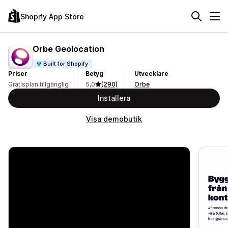
Shopify App Store
Orbe Geolocation
Built for Shopify
Priser
Betyg
Utvecklare
Gratisplan tillgänglig
5,0
(290)
Orbe
Installera
Visa demobutik