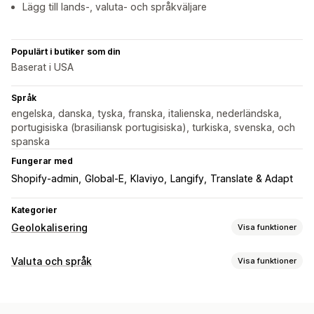
Lägg till lands-, valuta- och språkväljare
Populärt i butiker som din
Baserat i USA
Språk
engelska, danska, tyska, franska, italienska, nederländska,
portugisiska (brasiliansk portugisiska), turkiska, svenska, och
spanska
Fungerar med
Shopify-admin
Global-E
Klaviyo
Langify
Translate & Adapt
Kategorier
Geolokalisering
Visa funktioner
Omdirigeringar
Valuta och språk
Visa funktioner
IP-adress
Land
Språk
Popup-widget
Valutakonvertering
Automatisk omdirigering
Manuell omdirigering
Spårning
Geolokalisering
Betalning i lokal valuta
Landval
Analysverktyg