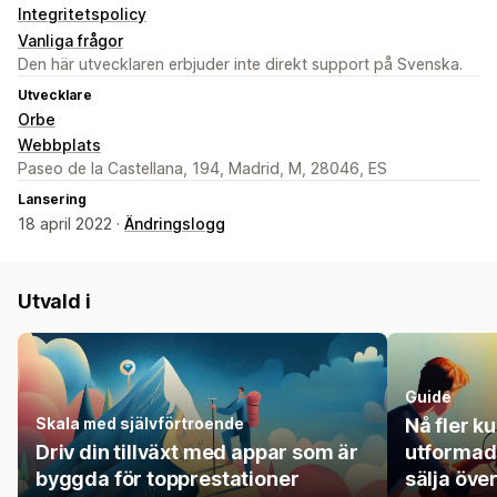
Integritetspolicy
Vanliga frågor
Den här utvecklaren erbjuder inte direkt support på Svenska.
Utvecklare
Orbe
Webbplats
Paseo de la Castellana, 194, Madrid, M, 28046, ES
Lansering
18 april 2022 ·
Ändringslogg
Utvald i
Guide
Skala med självförtroende
Nå fler k
Driv din tillväxt med appar som är
utformade
byggda för topprestationer
sälja öve