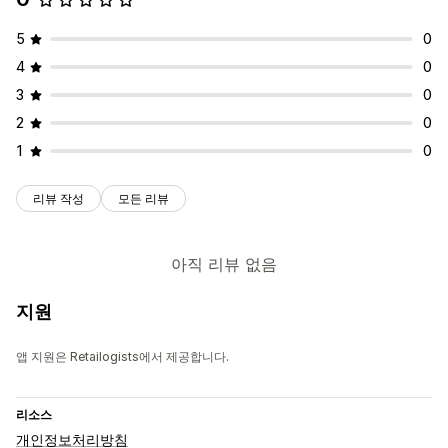
자동 처리
5
0
알림 및 분석
4
0
재입고 알림
제품 보충 알림
재고 부족 알림
품절 알림
3
0
기준값 도달 경고
분석 정보
분석
2
0
1
0
리뷰 작성
모든 리뷰
아직 리뷰 없음
지원
앱 지원은 Retailogists에서 제공합니다.
리소스
개인정보처리방침