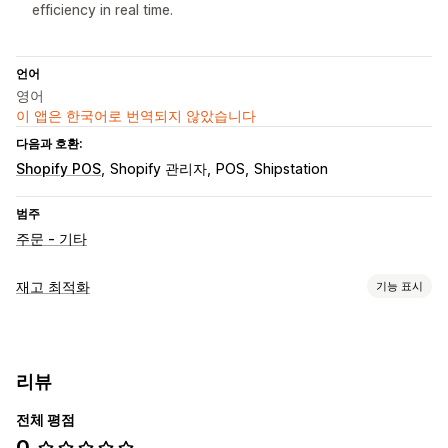
efficiency in real time.
언어
영어
이 앱은 한국어로 번역되지 않았습니다
다음과 호환:
Shopify POS
Shopify 관리자
POS
Shipstation
범주
주문 - 기타
재고 최적화
기능 표시
재고 관리
재고 추적
재고 동기화
자동 재입고
바코드
예측
여러 위치
리뷰
실시간 업데이트
SKU
제품 보충
재고 이전
스캐너
재고 계획
AI 최적화
워크플로 자동화
멀티채널
전체 평점
0
주문 관리