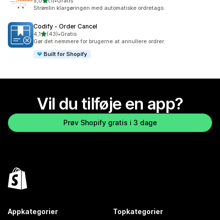
ud af 5 stjerner
5,0
(1)
•
Gratis
1 anmeldelser i alt
Strømlin klargøringen med automatiske ordretags.
Codify ‑ Order Cancel
ud af 5 stjerner
4,1
(43)
•
Gratis
43 anmeldelser i alt
Gør det nemmere for brugerne at annullere ordrer.
Built for Shopify
Vil du tilføje en app?
Prøv Shopify gratis i 3 dage
Appkategorier
Topkategorier