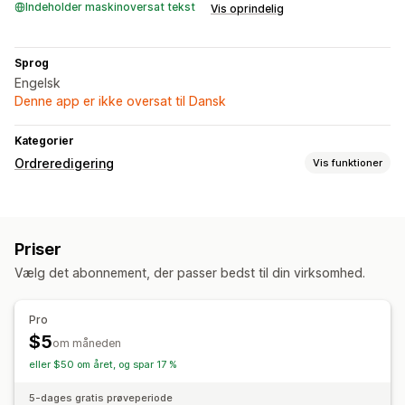
Indeholder maskinoversat tekst
Vis oprindelig
Sprog
Engelsk
Denne app er ikke oversat til Dansk
Kategorier
Ordreredigering
Vis funktioner
Ordreopdateringer
Tilpassede attributter
Priser
Ordrestyring
Vælg det abonnement, der passer bedst til din virksomhed.
Tagging
Pro
$5
om måneden
eller $50 om året, og spar 17 %
5-dages gratis prøveperiode