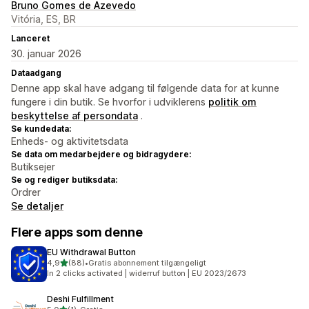
Bruno Gomes de Azevedo
Vitória, ES, BR
Lanceret
30. januar 2026
Dataadgang
Denne app skal have adgang til følgende data for at kunne
fungere i din butik. Se hvorfor i udviklerens
politik om
beskyttelse af persondata
.
Se kundedata:
Enheds- og aktivitetsdata
Se data om medarbejdere og bidragydere:
Butiksejer
Se og rediger butiksdata:
Ordrer
Se detaljer
Flere apps som denne
EU Withdrawal Button
ud af 5 stjerner
4,9
(88)
•
Gratis abonnement tilgængeligt
88 anmeldelser i alt
In 2 clicks activated | widerruf button | EU 2023/2673
Deshi Fulfillment