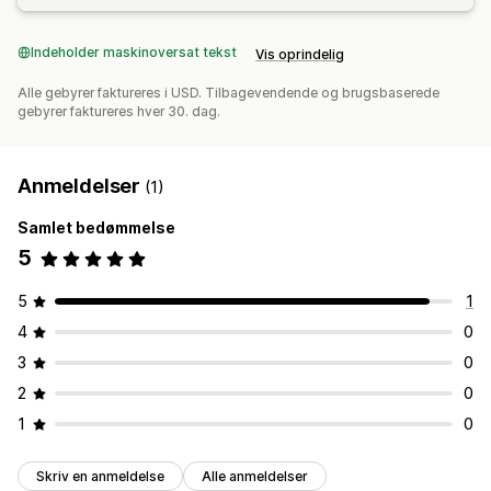
Indeholder maskinoversat tekst
Vis oprindelig
Alle gebyrer faktureres i USD. Tilbagevendende og brugsbaserede
gebyrer faktureres hver 30. dag.
Anmeldelser
(1)
Samlet bedømmelse
5
5
1
4
0
3
0
2
0
1
0
Skriv en anmeldelse
Alle anmeldelser