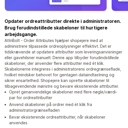
Opdater ordreattributter direkte i administratoren.
Brug forudindstillede skabeloner til hurtigere
arbejdsgange.
AttriBolt - Order Attributes hjælper shopejere med at
administrere tilpassede ordreoplysninger effektivt. Det er
tidskrævende at opdatere attributter som leveringsanvisninger
eller gavehilsner manuelt. Denne app tilbyder forudindstillede
skabeloner, der anvender flere attributter med ét klik.
Skabelonerne integreres i administratorens ordregrænseflade,
hvilket mindsker behovet for gentagen dataindtastning og
sikrer ensartethed. Shopejere kan oprette skabeloner til
tilbagevendende mønstre og bevare eksisterende attributter.
Opret genanvendelige skabeloner med flere nøgle/værdi-
par for ordreattributter
Anvend skabeloner på ordrer med ét klik fra
administratorgrænsefladen
Bevar eksisterende ordreattributter, når skabeloner
anvendes