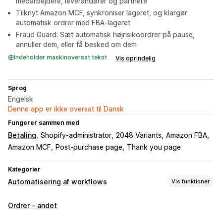
medarbejdere, leverandører og partnere
Tilknyt Amazon MCF, synkroniser lageret, og klargør
automatisk ordrer med FBA-lageret
Fraud Guard: Sæt automatisk højrisikoordrer på pause,
annuller dem, eller få besked om dem
Indeholder maskinoversat tekst
Vis oprindelig
Sprog
Engelsk
Denne app er ikke oversat til Dansk
Fungerer sammen med
Betaling
Shopify-administrator
2048 Variants
Amazon FBA
Amazon MCF
Post-purchase page
Thank you page
Kategorier
Automatisering af workflows
Vis funktioner
Automatiseringsopgaver
Ordrer – andet
Kundetags
Mailsvar
Registrering af svindel