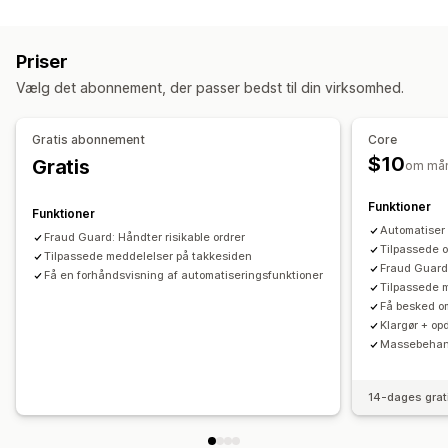
Lagerniveauer
Klargøring af ordrer
Ordretags
Produkttags
Tidsbaseret
Behandling af ordrer
Priser
Tilpasning
Vælg det abonnement, der passer bedst til din virksomhed.
API’er
Betinget logik
Tilpassede udløsere
Automatisk synkronisering af data
Planlagte opgaver
Gratis abonnement
Core
Tilpassede arbejdsprocesser
Flere butikker
$10
Gratis
om må
Funktioner
Funktioner
Automatiser 
Fraud Guard: Håndter risikable ordrer
Tilpassede 
Tilpassede meddelelser på takkesiden
Fraud Guard:
Få en forhåndsvisning af automatiseringsfunktioner
Tilpassede 
Få besked om
Klargør + op
Massebehand
14-dages grat