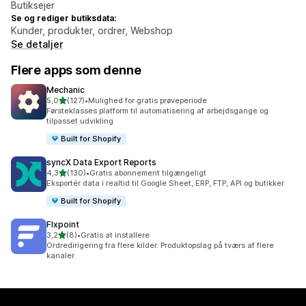
Butiksejer
Se og rediger butiksdata:
Kunder, produkter, ordrer, Webshop
Se detaljer
Flere apps som denne
Mechanic
ud af 5 stjerner
5,0
(127)
•
Mulighed for gratis prøveperiode
127 anmeldelser i alt
Førsteklasses platform til automatisering af arbejdsgange og
tilpasset udvikling
Built for Shopify
syncX Data Export Reports
ud af 5 stjerner
4,3
(130)
•
Gratis abonnement tilgængeligt
130 anmeldelser i alt
Eksportér data i realtid til Google Sheet, ERP, FTP, API og butikker
Built for Shopify
Flxpoint
ud af 5 stjerner
3,2
(8)
•
Gratis at installere
8 anmeldelser i alt
Ordredirigering fra flere kilder. Produktopslag på tværs af flere
kanaler.