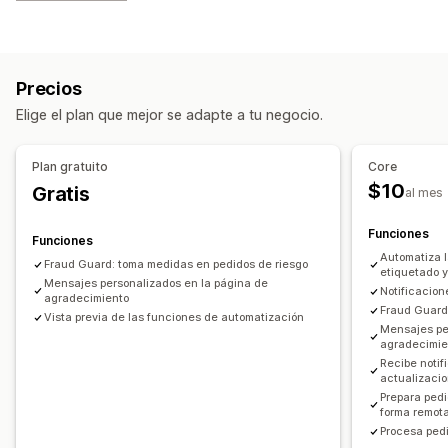
Etiquetas de clientes
Respuestas de correo electrónico
Detección de fraudes
Niveles de inventario
Preparación de pedidos
Etiquetas de pedidos
Precios
Etiquetas de productos
Basado en el tiempo
Elige el plan que mejor se adapte a tu negocio.
Procesamiento de pedidos
Personalización
Plan gratuito
Core
API
Lógica condicional
Activadores personalizados
$10
Gratis
al mes
Datos sincronizados automáticamente
Funciones
Tareas programadas
Flujos de trabajo personalizados
Funciones
Automatiza l
Múltiples tiendas
Fraud Guard: toma medidas en pedidos de riesgo
etiquetado 
Mensajes personalizados en la página de
Notificacion
agradecimiento
Fraud Guard
Vista previa de las funciones de automatización
Mensajes pe
agradecimie
Recibe notif
actualizaci
Prepara pedi
forma remot
Procesa ped