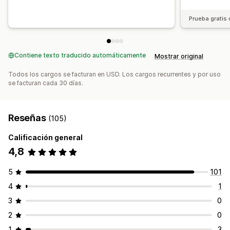
Prueba gratis 
Contiene texto traducido automáticamente
Mostrar original
Todos los cargos se facturan en USD. Los cargos recurrentes y por uso
se facturan cada 30 días.
Reseñas
(105)
Calificación general
4,8
5
101
4
1
3
0
2
0
1
3