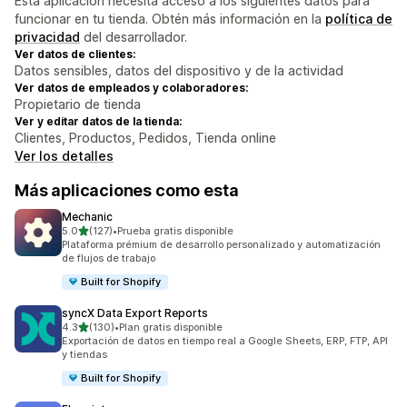
Esta aplicación necesita acceso a los siguientes datos para
funcionar en tu tienda. Obtén más información en la
política de
privacidad
del desarrollador.
Ver datos de clientes:
Datos sensibles, datos del dispositivo y de la actividad
Ver datos de empleados y colaboradores:
Propietario de tienda
Ver y editar datos de la tienda:
Clientes, Productos, Pedidos, Tienda online
Ver los detalles
Más aplicaciones como esta
Mechanic
de 5 estrellas
5.0
(127)
•
Prueba gratis disponible
127 reseñas en total
Plataforma prémium de desarrollo personalizado y automatización
de flujos de trabajo
Built for Shopify
syncX Data Export Reports
de 5 estrellas
4.3
(130)
•
Plan gratis disponible
130 reseñas en total
Exportación de datos en tiempo real a Google Sheets, ERP, FTP, API
y tiendas
Built for Shopify