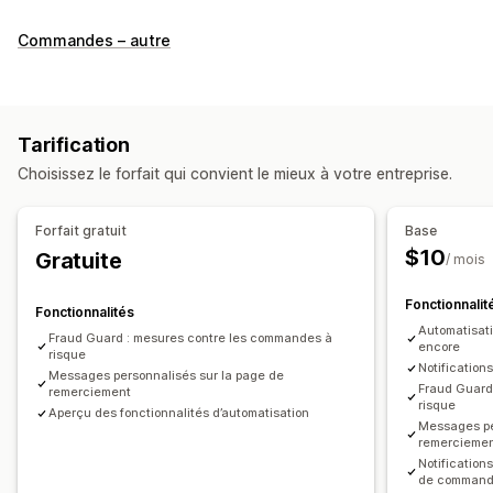
Automatisation des tâches
Commandes – autre
Balises pour les clients
Réponses aux e-mails
Détection de fraude
Niveaux de stock
Traitement des commandes
Balises pour les commandes
Tarification
Balises pour les produits
Choisissez le forfait qui convient le mieux à votre entreprise.
En fonction de la date ou de l’heure
Préparation des commandes
Forfait gratuit
Base
Personnalisation
$10
Gratuite
/ mois
API
Logique conditionnelle
Déclencheurs personnalisés
Fonctionnalit
Synchronisation automatique des données
Fonctionnalités
Automatisati
Tâches programmées
Flux de travail personnalisés
Fraud Guard : mesures contre les commandes à
encore
risque
Sur plusieurs boutiques
Notificatio
Messages personnalisés sur la page de
Fraud Guard
remerciement
risque
Aperçu des fonctionnalités d’automatisation
Messages pe
remercieme
Notification
de comman