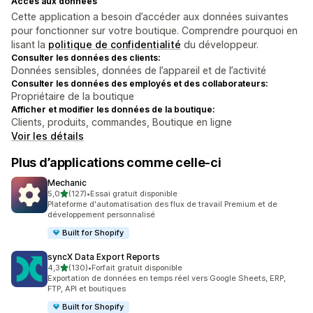
Accès aux données
Cette application a besoin d’accéder aux données suivantes
pour fonctionner sur votre boutique. Comprendre pourquoi en
lisant la
politique de confidentialité
du développeur.
Consulter les données des clients:
Données sensibles, données de l’appareil et de l’activité
Consulter les données des employés et des collaborateurs:
Propriétaire de la boutique
Afficher et modifier les données de la boutique:
Clients, produits, commandes, Boutique en ligne
Voir les détails
Plus d’applications comme celle-ci
Mechanic
étoile(s) sur 5
5,0
(127)
•
Essai gratuit disponible
127 avis au total
Plateforme d'automatisation des flux de travail Premium et de
développement personnalisé
Built for Shopify
syncX Data Export Reports
étoile(s) sur 5
4,3
(130)
•
Forfait gratuit disponible
130 avis au total
Exportation de données en temps réel vers Google Sheets, ERP,
FTP, API et boutiques
Built for Shopify