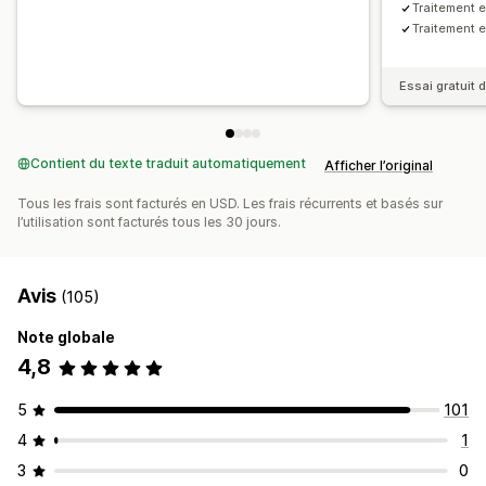
Traitement e
Traitement
Essai gratuit d
Contient du texte traduit automatiquement
Afficher l’original
Tous les frais sont facturés en USD. Les frais récurrents et basés sur
l’utilisation sont facturés tous les 30 jours.
Avis
(105)
Note globale
4,8
5
101
4
1
3
0