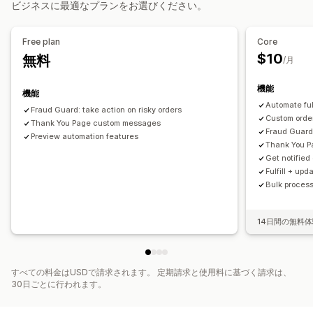
ビジネスに最適なプランをお選びください。
API
条件付きロジック
カスタムトリガー
データの自動同期
スケジュール式タスク
カスタムワークフロー
複数ストア
Free plan
Core
$10
無料
/月
機能
機能
Automate ful
Fraud Guard: take action on risky orders
Custom order
Thank You Page custom messages
Fraud Guard:
Preview automation features
Thank You 
Get notified
Fulfill + up
Bulk process
14日間の無料
すべての料金はUSDで請求されます。 定期請求と使用料に基づく請求は、
30日ごとに行われます。