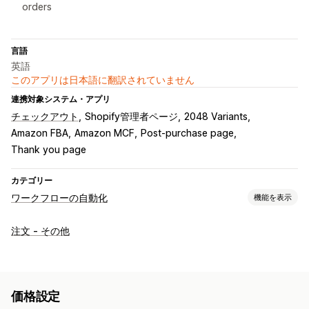
orders
言語
英語
このアプリは日本語に翻訳されていません
連携対象システム・アプリ
チェックアウト
Shopify管理者ページ
2048 Variants
Amazon FBA
Amazon MCF
Post-purchase page
Thank you page
カテゴリー
ワークフローの自動化
機能を表示
オートメーションタスク
注文 - その他
顧客タグ
メール応答
不正注文の検知
在庫レベル
注文のフルフィルメント
注文タグ
商品タグ
時間ベース
注文処理
価格設定
カスタマイズ