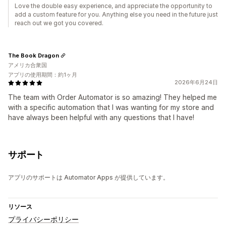
Love the double easy experience, and appreciate the opportunity to
add a custom feature for you. Anything else you need in the future just
reach out we got you covered.
The Book Dragon
アメリカ合衆国
アプリの使用期間：約1ヶ月
2026年6月24日
The team with Order Automator is so amazing! They helped me
with a specific automation that I was wanting for my store and
have always been helpful with any questions that I have!
サポート
アプリのサポートは Automator Apps が提供しています。
リソース
プライバシーポリシー