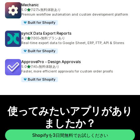
Mechanic
5つ星中
5.0
(127)
•
無料体験あり
合計レビュー数：127件
Premium workflow automation and custom development platform
Built for Shopify
syncX Data Export Reports
5つ星中
4.3
(130)
•
無料プランあり
合計レビュー数：130件
Real-time export data to Google Sheet, ERP, FTP, API & Stores
Built for Shopify
ApprovePro ‑ Design Approvals
5つ星中
5.0
(14)
•
無料体験あり
合計レビュー数：14件
Faster, more efficient approvals for custom order proofs
Built for Shopify
使ってみたいアプリがあり
ましたか？
Shopifyを3日間無料でお試しください