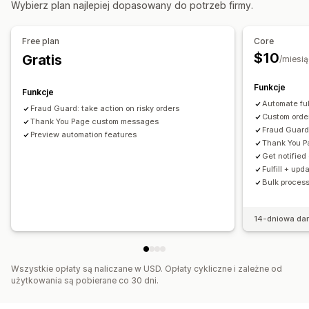
Wybierz plan najlepiej dopasowany do potrzeb firmy.
Dostosowanie
API
Logika warunkowa
Niestandardowe wyzwalacze
Free plan
Core
Automatyczna synchronizacja danych
$10
Gratis
/miesią
Zaplanowane zadania
Niestandardowe przepływy pracy
Funkcje
Wiele sklepów
Funkcje
Automate ful
Fraud Guard: take action on risky orders
Custom order
Thank You Page custom messages
Fraud Guard:
Preview automation features
Thank You 
Get notified
Fulfill + up
Bulk process
14-dniowa da
Wszystkie opłaty są naliczane w USD. Opłaty cykliczne i zależne od
użytkowania są pobierane co 30 dni.