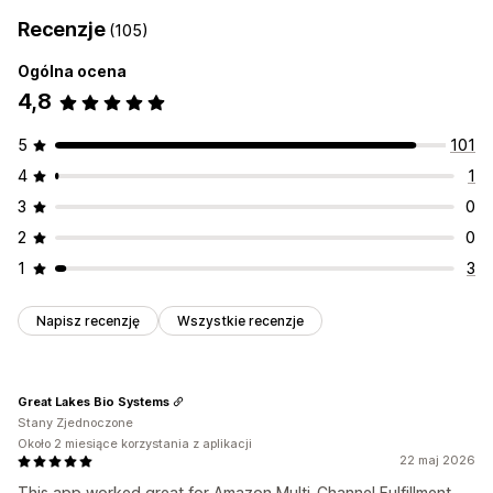
Recenzje
(105)
Ogólna ocena
4,8
5
101
4
1
3
0
2
0
1
3
Napisz recenzję
Wszystkie recenzje
Great Lakes Bio Systems
Stany Zjednoczone
Około 2 miesiące korzystania z aplikacji
22 maj 2026
This app worked great for Amazon Multi-Channel Fulfillment