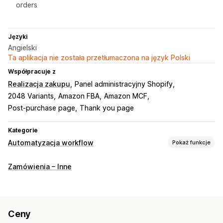
orders
Języki
Angielski
Ta aplikacja nie została przetłumaczona na język Polski
Współpracuje z
Realizacja zakupu
Panel administracyjny Shopify
2048 Variants
Amazon FBA
Amazon MCF
Post-purchase page
Thank you page
Kategorie
Automatyzacja workflow
Pokaż funkcje
Zadania automatyzacji
Zamówienia – Inne
Tagi klientów
Odpowiedzi e-mail
Wykrywanie oszustw
Poziomy zapasów
Realizacja zamówień
Oznaczanie zamówień
Tagi produktu
Na podstawie czasu
Ceny
Przetwarzanie zamówień