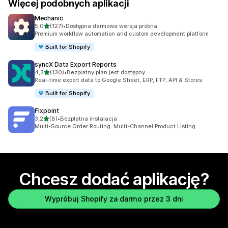
Więcej podobnych aplikacji
Mechanic
na 5 gwiazdek
5,0
(127)
•
Dostępna darmowa wersja próbna
Łączna liczba recenzji: 127
Premium workflow automation and custom development platform
Built for Shopify
syncX Data Export Reports
na 5 gwiazdek
4,3
(130)
•
Bezpłatny plan jest dostępny
Łączna liczba recenzji: 130
Real-time export data to Google Sheet, ERP, FTP, API & Stores
Built for Shopify
Flxpoint
na 5 gwiazdek
3,2
(8)
•
Bezpłatna instalacja
Łączna liczba recenzji: 8
Multi-Source Order Routing. Multi-Channel Product Listing.
Chcesz dodać aplikację?
Wypróbuj Shopify za darmo przez 3 dni