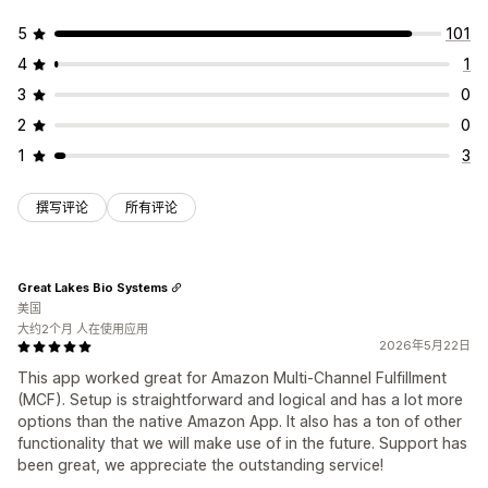
5
101
4
1
3
0
2
0
1
3
撰写评论
所有评论
Great Lakes Bio Systems
美国
大约2个月 人在使用应用
2026年5月22日
This app worked great for Amazon Multi-Channel Fulfillment
(MCF). Setup is straightforward and logical and has a lot more
options than the native Amazon App. It also has a ton of other
functionality that we will make use of in the future. Support has
been great, we appreciate the outstanding service!