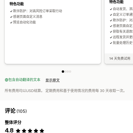
特色功能
特色功能
自动发货、添
欺诈防护：对高风险订单采取行动
自定义订单通
感谢页面自定义消息
欺诈防护：对
预览自动化功能
感谢页面自定
获取有关退款
远程发货并更
批量处理历史
14 天免费试用
包含自动翻译的文本
显示原文
所有费用均以USD结算。 定期费用和基于使用情况的费用每 30 天收取一次。
评论
(105)
整体评分
4.8