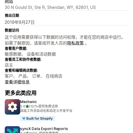
网站
30 N Gould St, Ste R, Sheridan, WY, 82801, US
推出日期
2019年9月27日
数据访问
这个应用需要获得以下数据的访问权限，才能在您的商店中运行。
如需了解原因，请查阅开发人员的
隐私政策
。
查看客户数据:
敏感数据、 设备和活动数据
查看员工和协作者数据:
店主
查看和编辑商店数据:
客户、 产品、 订单、 在线商店
查看详细信息
更多此类应用
Mechanic
星（满分 5 星）
5.0
(127)
•
提供免费试用
总共 127 条评论
高级工作流自动化和自定义开发平台
Built for Shopify
syncX Data Export Reports