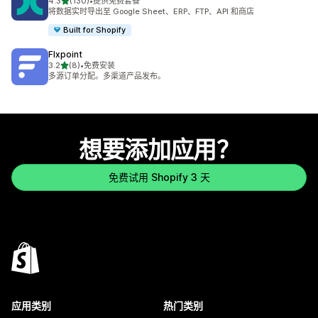
星（满分 5 星）
4.3
(130)
•
提供免费套餐
总共 130 条评论
将数据实时导出至 Google Sheet、ERP、FTP、API 和商店
Built for Shopify
Flxpoint
星（满分 5 星）
3.2
(8)
•
免费安装
总共 8 条评论
多源订单分配。多渠道产品发布。
想要添加应用？
免费试用 Shopify 3 天
应用类别
热门类别