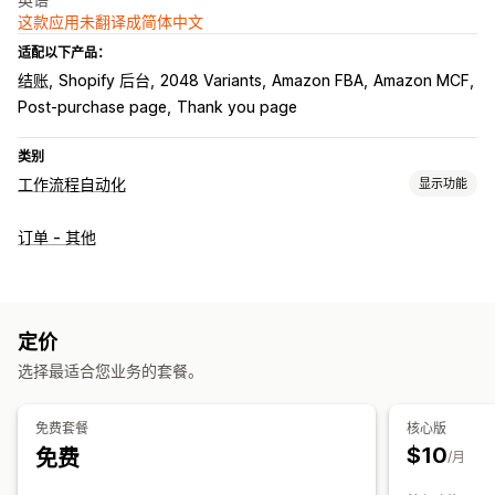
这款应用未翻译成简体中文
适配以下产品：
结账
Shopify 后台
2048 Variants
Amazon FBA
Amazon MCF
Post-purchase page
Thank you page
类别
工作流程自动化
显示功能
自动化任务
订单 - 其他
客户标记
电子邮件回复
欺诈检测
库存水平
订单发货
订单标记
产品标签
基于时间
订单处理
自定义
定价
API
条件逻辑
自定义触发器
自动同步数据
预定任务
选择最适合您业务的套餐。
自定义工作流程
多个商店
免费套餐
核心版
$10
免费
/月