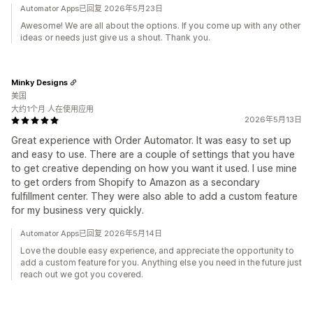
Automator Apps已回复 2026年5月23日
Awesome! We are all about the options. If you come up with any other
ideas or needs just give us a shout. Thank you.
Minky Designs
美国
大约1个月 人在使用应用
2026年5月13日
Great experience with Order Automator. It was easy to set up
and easy to use. There are a couple of settings that you have
to get creative depending on how you want it used. I use mine
to get orders from Shopify to Amazon as a secondary
fulfillment center. They were also able to add a custom feature
for my business very quickly.
Automator Apps已回复 2026年5月14日
Love the double easy experience, and appreciate the opportunity to
add a custom feature for you. Anything else you need in the future just
reach out we got you covered.