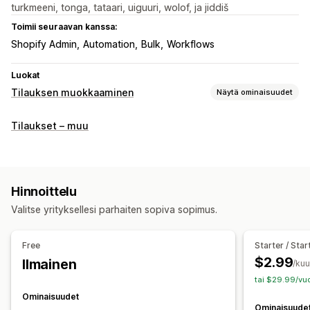
turkmeeni, tonga, tataari, uiguuri, wolof, ja jiddiš
Toimii seuraavan kanssa:
Shopify Admin
Automation
Bulk
Workflows
Luokat
Tilauksen muokkaaminen
Näytä ominaisuudet
Tilauspäivitykset
Tilaukset – muu
Peruutukset
Tilausluonnokset
Rivikohdat
Mukautetut määritteet
Mukautetut säännöt
Automaattiset työnkulut
Joukkomuokkaus
Hinnoittelu
Asiakasportaali
Valitse yrityksellesi parhaiten sopiva sopimus.
Tilausten hallinta
Tilapäivitykset
Tunnisteet
Suodatus
Arkistointi
Free
Starter / Sta
Tuonti ja vienti
Analytiikka
$2.99
Ilmainen
/ku
tai $29.99/vuo
Ominaisuudet
Ominaisuude