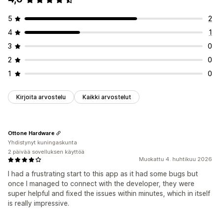
5
2
4
1
3
0
2
0
1
0
Kirjoita arvostelu
Kaikki arvostelut
Ottone Hardware
Yhdistynyt kuningaskunta
2 päivää sovelluksen käyttöä
Muokattu 4. huhtikuu 2026
I had a frustrating start to this app as it had some bugs but
once I managed to connect with the developer, they were
super helpful and fixed the issues within minutes, which in itself
is really impressive.