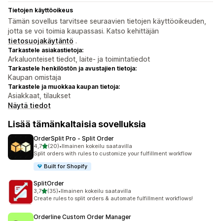
Tietojen käyttöoikeus
Tämän sovellus tarvitsee seuraavien tietojen käyttöoikeuden,
jotta se voi toimia kaupassasi. Katso kehittäjän
tietosuojakäytäntö
.
Tarkastele asiakastietoja:
Arkaluonteiset tiedot, laite- ja toimintatiedot
Tarkastele henkilöstön ja avustajien tietoja:
Kaupan omistaja
Tarkastele ja muokkaa kaupan tietoja:
Asiakkaat, tilaukset
Näytä tiedot
Lisää tämänkaltaisia sovelluksia
OrderSplit Pro ‑ Split Order
/ 5 tähteä
4,7
(20)
•
Ilmainen kokeilu saatavilla
20 arvostelua yhteensä
Split orders with rules to customize your fulfillment workflow
Built for Shopify
SplitOrder
/ 5 tähteä
3,7
(35)
•
Ilmainen kokeilu saatavilla
35 arvostelua yhteensä
Create rules to split orders & automate fulfillment workflows!
Orderline Custom Order Manager