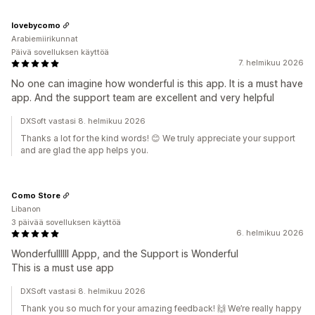
lovebycomo
Arabiemiirikunnat
Päivä sovelluksen käyttöä
7. helmikuu 2026
No one can imagine how wonderful is this app. It is a must have
app. And the support team are excellent and very helpful
DXSoft vastasi 8. helmikuu 2026
Thanks a lot for the kind words! 😊 We truly appreciate your support
and are glad the app helps you.
Como Store
Libanon
3 päivää sovelluksen käyttöä
6. helmikuu 2026
Wonderfullllll Appp, and the Support is Wonderful
This is a must use app
DXSoft vastasi 8. helmikuu 2026
Thank you so much for your amazing feedback! 🙌 We’re really happy