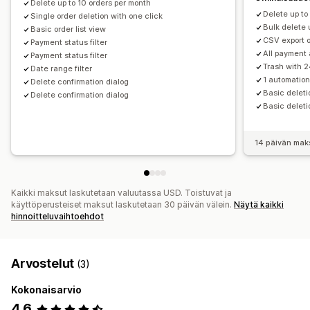
Delete up to 10 orders per month
Delete up to
Single order deletion with one click
Bulk delete 
Basic order list view
CSV export o
Payment status filter
All payment a
Payment status filter
Trash with 
Date range filter
1 automation
Delete confirmation dialog
Basic deleti
Delete confirmation dialog
Basic deleti
14 päivän mak
Kaikki maksut laskutetaan valuutassa USD. Toistuvat ja
käyttöperusteiset maksut laskutetaan 30 päivän välein.
Näytä kaikki
hinnoitteluvaihtoehdot
Arvostelut
(3)
Kokonaisarvio
4,6