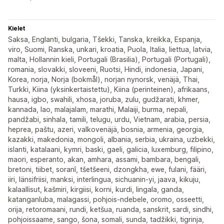
Kielet
Saksa, Englanti, bulgaria, Tšekki, Tanska, kreikka, Espanja,
viro, Suomi, Ranska, unkari, kroatia, Puola, Italia, liettua, latvia,
malta, Hollannin kieli, Portugali (Brasilia), Portugali (Portugali),
romania, slovakki, sloveeni, Ruotsi, Hindi, indonesia, Japani,
Korea, norja, Norja (bokmål), norjan nynorsk, venäjä, Thai,
Turkki, Kiina (yksinkertaistettu), Kiina (perinteinen), afrikaans,
hausa, igbo, swahili, xhosa, joruba, zulu, gudžarati, khmer,
kannada, lao, malajalam, marathi, Malaiji, burma, nepali,
pandžabi, sinhala, tamili, telugu, urdu, Vietnam, arabia, persia,
heprea, paštu, azeri, valkovenäjä, bosnia, armenia, georgia,
kazakki, makedonia, mongoli, albania, serbia, ukraina, uzbekki,
islanti, katalaani, kymri, baski, gaeli, galicia, luxemburg, filipino,
maori, esperanto, akan, amhara, assami, bambara, bengali,
bretoni, tiibet, soranî, tšetšeeni, dzongkha, ewe, fulani, fääri,
iiri, länsifriisi, manksi, interlingua, sichuanin-yi, jaava, kikuju,
kalaallisut, kašmiri, kirgiisi, korni, kurdi, lingala, ganda,
katanganluba, malagassi, pohjois-ndebele, oromo, osseetti,
orija, retoromaani, rundi, ketšua, ruanda, sanskrit, sardi, sindhi,
pohjoissaame, sango, šona, somali, sunda, tadžikki, tigrinja,