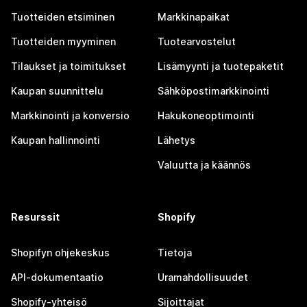
Tuotteiden etsiminen
Markkinapaikat
Tuotteiden myyminen
Tuotearvostelut
Tilaukset ja toimitukset
Lisämyynti ja tuotepaketit
Kaupan suunnittelu
Sähköpostimarkkinointi
Markkinointi ja konversio
Hakukoneoptimointi
Kaupan hallinnointi
Lähetys
Valuutta ja käännös
Resurssit
Shopify
Shopifyn ohjekeskus
Tietoja
API-dokumentaatio
Uramahdollisuudet
Shopify-yhteisö
Sijoittajat