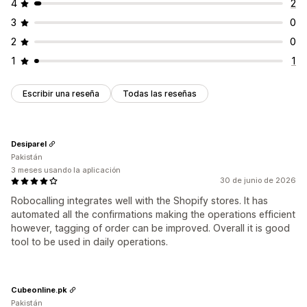
4
2
3
0
2
0
1
1
Escribir una reseña
Todas las reseñas
Desiparel
Pakistán
3 meses usando la aplicación
30 de junio de 2026
Robocalling integrates well with the Shopify stores. It has
automated all the confirmations making the operations efficient
however, tagging of order can be improved. Overall it is good
tool to be used in daily operations.
Cubeonline.pk
Pakistán