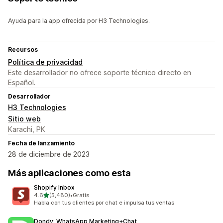
Ayuda para la app ofrecida por H3 Technologies.
Recursos
Política de privacidad
Este desarrollador no ofrece soporte técnico directo en
Español.
Desarrollador
H3 Technologies
Sitio web
Karachi, PK
Fecha de lanzamiento
28 de diciembre de 2023
Más aplicaciones como esta
Shopify Inbox
de 5 estrellas
4.6
(5,480)
•
Gratis
5480 reseñas en total
Habla con tus clientes por chat e impulsa tus ventas
Dondy: WhatsApp Marketing+Chat