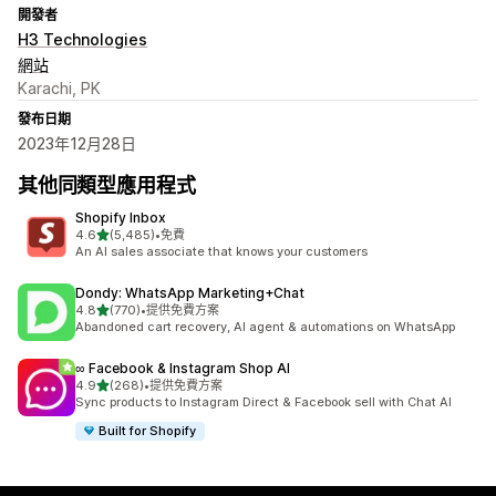
開發者
H3 Technologies
網站
Karachi, PK
發布日期
2023年12月28日
其他同類型應用程式
Shopify Inbox
滿分 5 顆星
4.6
(5,485)
•
免費
共有 5485 則評價
An AI sales associate that knows your customers
Dondy: WhatsApp Marketing+Chat
滿分 5 顆星
4.8
(770)
•
提供免費方案
共有 770 則評價
Abandoned cart recovery, AI agent & automations on WhatsApp
∞ Facebook & Instagram Shop AI
滿分 5 顆星
4.9
(268)
•
提供免費方案
共有 268 則評價
Sync products to Instagram Direct & Facebook sell with Chat AI
Built for Shopify