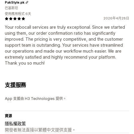
PakStyle.pk
巴基斯坦
使用應用程式 6天
2026年4月28日
Your robocall services are truly exceptional. Since we started
using them, our order confirmation ratio has significantly
improved. The pricing is very competitive, and the customer
support team is outstanding. Your services have streamlined
our operations and made our workflow much easier. We are
extremely satisfied and highly recommend your platform.
Thank you so much!
支援服務
App 支援由 H3 Technologies 提供。
資源
隱私權政策
開發者無法直接以繁體中文提供支援。