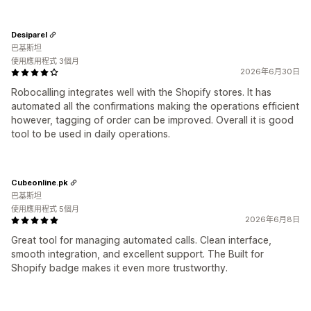
Desiparel
巴基斯坦
使用應用程式 3個月
2026年6月30日
Robocalling integrates well with the Shopify stores. It has
automated all the confirmations making the operations efficient
however, tagging of order can be improved. Overall it is good
tool to be used in daily operations.
Cubeonline.pk
巴基斯坦
使用應用程式 5個月
2026年6月8日
Great tool for managing automated calls. Clean interface,
smooth integration, and excellent support. The Built for
Shopify badge makes it even more trustworthy.