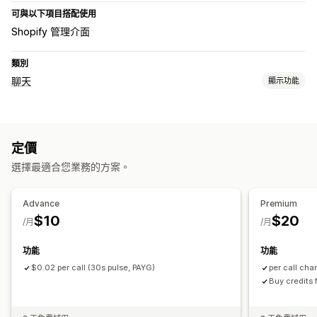
可與以下項目搭配使用
Shopify 管理介面
類別
聊天
顯示功能
自動回覆
貨到付款 (COD) 驗證
訂單最新資訊
定價
選擇最適合您業務的方案。
Advance
Premium
$10
$20
/月
/月
功能
功能
$0.02 per call (30s pulse, PAYG)
per call cha
Buy credits 