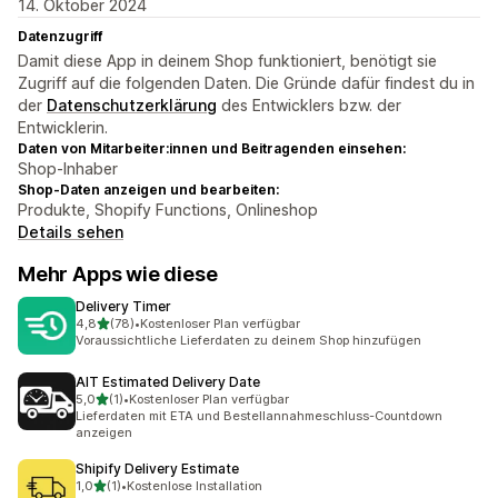
14. Oktober 2024
Datenzugriff
Damit diese App in deinem Shop funktioniert, benötigt sie
Zugriff auf die folgenden Daten. Die Gründe dafür findest du in
der
Datenschutzerklärung
des Entwicklers bzw. der
Entwicklerin.
Daten von Mitarbeiter:innen und Beitragenden einsehen:
Shop-Inhaber
Shop-Daten anzeigen und bearbeiten:
Produkte, Shopify Functions, Onlineshop
Details sehen
Mehr Apps wie diese
Delivery Timer
von 5 Sternen
4,8
(78)
•
Kostenloser Plan verfügbar
78 Rezensionen insgesamt
Voraussichtliche Lieferdaten zu deinem Shop hinzufügen
AIT Estimated Delivery Date
von 5 Sternen
5,0
(1)
•
Kostenloser Plan verfügbar
1 Rezensionen insgesamt
Lieferdaten mit ETA und Bestellannahmeschluss-Countdown
anzeigen
Shipify Delivery Estimate
von 5 Sternen
1,0
(1)
•
Kostenlose Installation
1 Rezensionen insgesamt