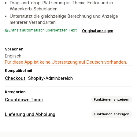
Drag-and-drop-Platzierung im Theme-Editor und in
Warenkorb-Schubladen
Unterstützt die gleichzeitige Berechnung und Anzeige
mehrerer Versandarten
Enthält automatisch übersetzten Text
Original anzeigen
Sprachen
Englisch
Für diese App ist keine Übersetzung auf Deutsch vorhanden.
Kompatibel mit
Checkout
Shopify-Adminbereich
Kategorien
Countdown Timer
Funktionen anzeigen
Anzeigeoptionen
Lieferung und Abholung
Funktionen anzeigen
Farbe und Schriftart
Benutzerdefinierter Text
Zustellungsoptionen
Benutzerdefinierte Position
Warenkorbseite
Deadlines
Mehrere Standorte
Vorbereitungszeiten