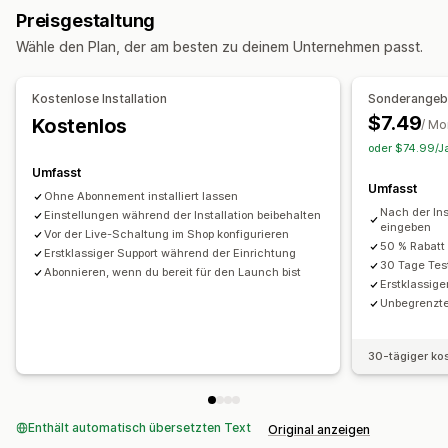
Landing Pages
Produktseiten
Preisgestaltung
Countdown Timer
Benutzerdefinierte Nachrichten
Timing-Optionen
Wähle den Plan, der am besten zu deinem Unternehmen passt.
Abholoptionen
Wiederkehrend
Datumsbereich
Event-basiert
Mehrere Standorte
Vorbereitungszeiten
Kostenlose Installation
Sonderangebo
Timer-Typ
$7.49
Kostenlos
/ Mo
Vorbestellung
Deadline für Versand
oder $74.99/Ja
Umfasst
Umfasst
Ohne Abonnement installiert lassen
Nach der In
Einstellungen während der Installation beibehalten
eingeben
Vor der Live-Schaltung im Shop konfigurieren
50 % Rabatt
Erstklassiger Support während der Einrichtung
30 Tage Tes
Abonnieren, wenn du bereit für den Launch bist
Erstklassige
Unbegrenzt
30-tägiger ko
Enthält automatisch übersetzten Text
Original anzeigen