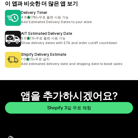
이 앱과 비슷한 더 많은 앱 보기
Delivery Timer
별 5개 중
4.8
(78)
•
무료 플랜 사용 가능
총 리뷰 78개
Add Estimated Delivery Dates to your store
AIT Estimated Delivery Date
별 5개 중
5.0
(1)
•
무료 플랜 사용 가능
총 리뷰 1개
Show delivery dates with ETA and order cutoff countdown
Shipify Delivery Estimate
별 5개 중
1.0
(1)
•
무료 설치
총 리뷰 1개
Add estimated delivery date and shipping date to boost sales
앱을 추가하시겠어요?
Shopify 3일 무료 체험