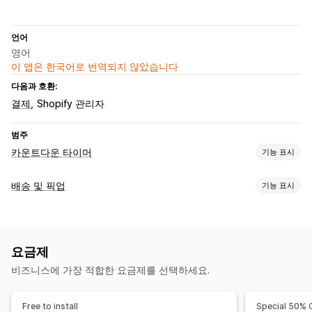
언어
영어
이 앱은 한국어로 번역되지 않았습니다
다음과 호환:
결제
Shopify 관리자
범주
카운트다운 타이머
기능 표시
표시 옵션
배송 및 픽업
기능 표시
색상 및 글꼴
사용자 지정 텍스트
사용자 지정 위치
카트 페이지
배송 옵션
방문 페이지
제품 페이지
마감 시간
여러 위치
준비 시간
카운트다운 타이머
타이밍 옵션
요금제
사용자 지정 메시지
반복성
날짜 범위
이벤트 기반
비즈니스에 가장 적합한 요금제를 선택하세요.
픽업 옵션
타이머 유형
여러 위치
준비 시간
Free to install
Special 50% 
선주문
배송 마감