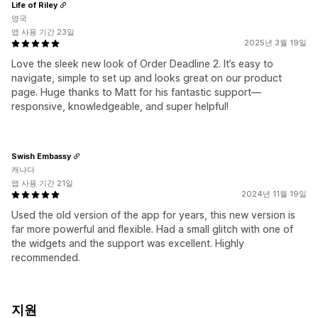
Life of Riley
영국
앱 사용 기간 23일
2025년 3월 19일
Love the sleek new look of Order Deadline 2. It’s easy to
navigate, simple to set up and looks great on our product
page. Huge thanks to Matt for his fantastic support—
responsive, knowledgeable, and super helpful!
Swish Embassy
캐나다
앱 사용 기간 21일
2024년 11월 19일
Used the old version of the app for years, this new version is
far more powerful and flexible. Had a small glitch with one of
the widgets and the support was excellent. Highly
recommended.
지원