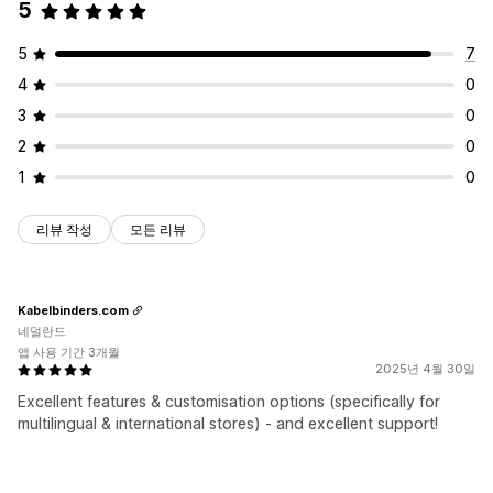
5
5
7
4
0
3
0
2
0
1
0
리뷰 작성
모든 리뷰
Kabelbinders.com
네덜란드
앱 사용 기간 3개월
2025년 4월 30일
Excellent features & customisation options (specifically for
multilingual & international stores) - and excellent support!