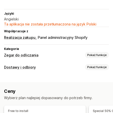
Języki
Angielski
Ta aplikacja nie została przetłumaczona na język Polski
Współpracuje z
Realizacja zakupu
Panel administracyjny Shopify
Kategorie
Zegar do odliczania
Pokaż funkcje
Opcje wyświetlania
Dostawy i odbiory
Pokaż funkcje
Kolor i czcionka
Niestandardowy tekst
Opcje dostawy
Pozycja niestandardowa
Strona koszyka
Strony docelowe
Czas wysyłki
Wiele lokalizacji
Czas przygotowania
Strony produktu
Ceny
Zegary do odliczania
Wiadomości niestandardowe
Opcje liczenia czasu
Wybierz plan najlepiej dopasowany do potrzeb firmy.
Opcje odbioru
Cykliczne
Zakres dat
Oparte na wydarzeniu
Wiele lokalizacji
Czas przygotowania
Free to install
Special 50% 
Typ licznika czasu