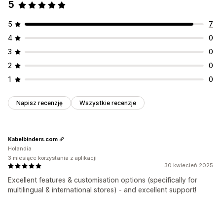
5
5
7
4
0
3
0
2
0
1
0
Napisz recenzję
Wszystkie recenzje
Kabelbinders.com
Holandia
3 miesiące korzystania z aplikacji
30 kwiecień 2025
Excellent features & customisation options (specifically for
multilingual & international stores) - and excellent support!