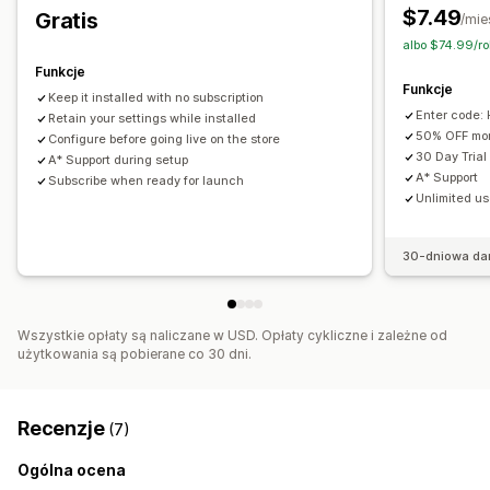
$7.49
Gratis
/mie
Zamówienia w przedsprzedaży
Ostateczny termin wysyłki
albo $74.99/ro
Funkcje
Funkcje
Keep it installed with no subscription
Enter code: 
Retain your settings while installed
50% OFF mon
Configure before going live on the store
30 Day Trial
A* Support during setup
A* Support
Subscribe when ready for launch
Unlimited u
30-dniowa da
Wszystkie opłaty są naliczane w USD. Opłaty cykliczne i zależne od
użytkowania są pobierane co 30 dni.
Recenzje
(7)
Ogólna ocena