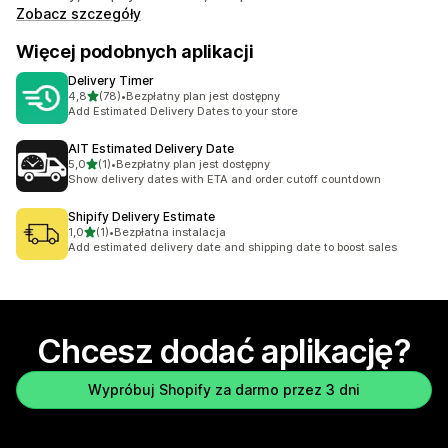
Zobacz szczegóły
Więcej podobnych aplikacji
Delivery Timer
na 5 gwiazdek
4,8
(78)
•
Bezpłatny plan jest dostępny
Łączna liczba recenzji: 78
Add Estimated Delivery Dates to your store
AIT Estimated Delivery Date
na 5 gwiazdek
5,0
(1)
•
Bezpłatny plan jest dostępny
Łączna liczba recenzji: 1
Show delivery dates with ETA and order cutoff countdown
Shipify Delivery Estimate
na 5 gwiazdek
1,0
(1)
•
Bezpłatna instalacja
Łączna liczba recenzji: 1
Add estimated delivery date and shipping date to boost sales
Chcesz dodać aplikację?
Wypróbuj Shopify za darmo przez 3 dni