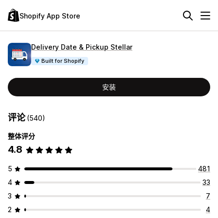
Shopify App Store
Delivery Date & Pickup Stellar
Built for Shopify
安装
评论
(540)
整体评分
4.8
5
481
4
33
3
7
2
4