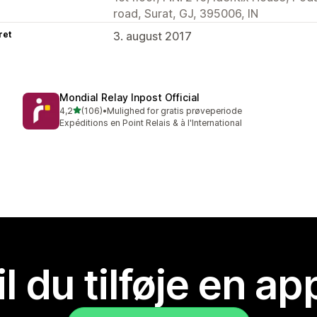
road, Surat, GJ, 395006, IN
ret
3. august 2017
Mondial Relay Inpost Official
ud af 5 stjerner
4,2
(106)
•
Mulighed for gratis prøveperiode
106 anmeldelser i alt
Expéditions en Point Relais & à l'International
il du tilføje en ap