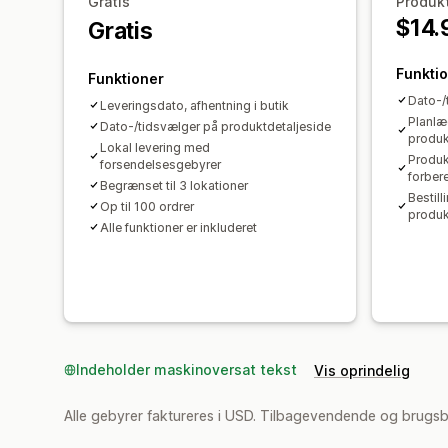
Gratis
Produkt
$14.
Gratis
Funkti
Funktioner
Dato-/
Leveringsdato, afhentning i butik
Planlæ
Dato-/tidsvælger på produktdetaljeside
produk
Lokal levering med
Produk
forsendelsesgebyrer
forber
Begrænset til 3 lokationer
Bestill
Op til 100 ordrer
produk
Alle funktioner er inkluderet
Indeholder maskinoversat tekst
Vis oprindelig
Alle gebyrer faktureres i USD. Tilbagevendende og brugs