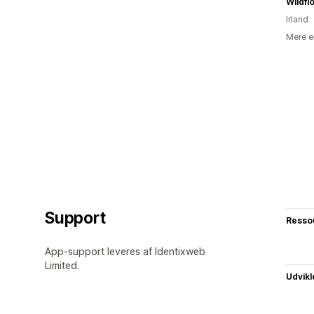
Wildfl
Irland
Mere e
Support
Resso
App-support leveres af Identixweb
Limited.
Udvikl