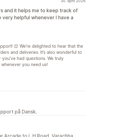
30. april 2026
rs and it helps me to keep track of
e very helpful whenever I have a
port! 😊 We’re delighted to hear that the
rs and deliveries. It’s also wonderful to
 you’ve had questions. We truly
e whenever you need us!
upport på Dansk.
dar Arcade to L H Road, Varachha