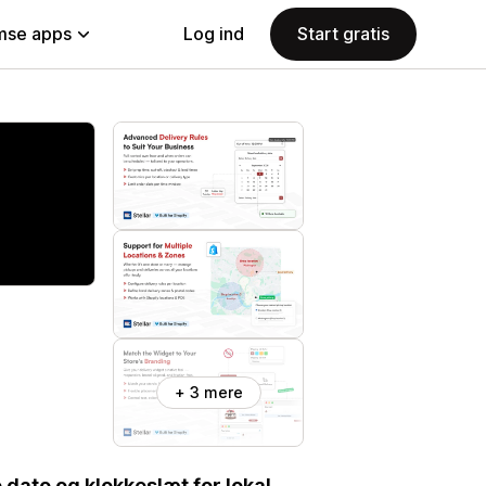
se apps
Log ind
Start gratis
+ 3 mere
 dato og klokkeslæt for lokal