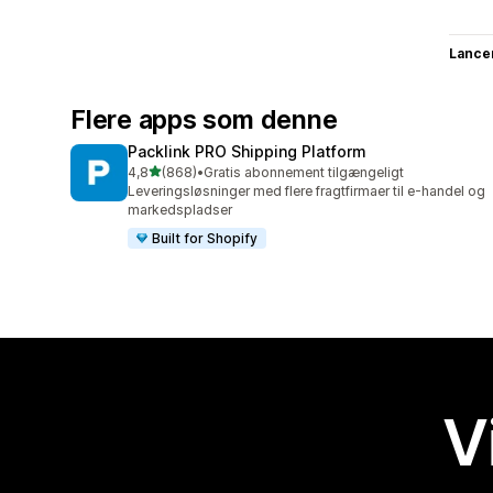
Lance
Flere apps som denne
Packlink PRO Shipping Platform
ud af 5 stjerner
4,8
(868)
•
Gratis abonnement tilgængeligt
868 anmeldelser i alt
Leveringsløsninger med flere fragtfirmaer til e-handel og
markedspladser
Built for Shopify
V