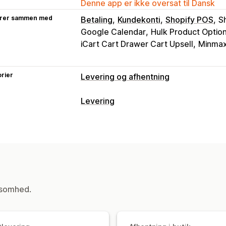
Denne app er ikke oversat til Dansk
rer sammen med
Betaling
Kundekonti
Shopify POS
S
Google Calendar
Hulk Product Optio
iCart Cart Drawer Cart Upsell
Minmaxi
rier
Levering og afhentning
Leveringsmuligheder
Levering
Datoblokke
Tidsfrister
Datovælger
Labels og emballage
Flere lokationer
Klargøringstider
Rut
Leveringsregler
Leveringsdato
Ordr
Afhentningsmuligheder
Leveringspriser
Kantsten
I butikken
Flere lokationer
Administration af forsendelser
Ordregrænser
Planlægning
Tidsrum
Ordresynkronisering
Mailnotifikation
ksomhed.
Sporing i realtid
Leveringskort
Mailnotifikationer
Bev