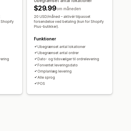
Ubegrænset antal lokationer
$29.99
om måneden
t
20 USD/måned – aktivér tilpasset
r Shopify
forsendelse ved betaling (kun for Shopify
Plus-butikker).
Funktioner
Ubegrænset antal lokationer
Ubegrænset antal ordrer
vering
Dato- og tidsvælger til ordrelevering
Forventet leveringsdato
Omplanlæg levering
Alle sprog
POS