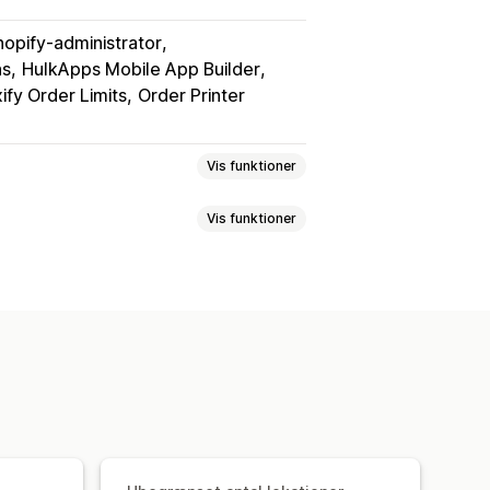
hopify-administrator
ns
HulkApps Mobile App Builder
fy Order Limits
Order Printer
Vis funktioner
Vis funktioner
Dynamiske priser
Ordregrænser
eplanlægning
Tilpassede beskeder
esynkronisering
Flere sprog
Klargøringstider
Datovælger
er
Ordreopdateringer
is for levering
Ruteoptimering