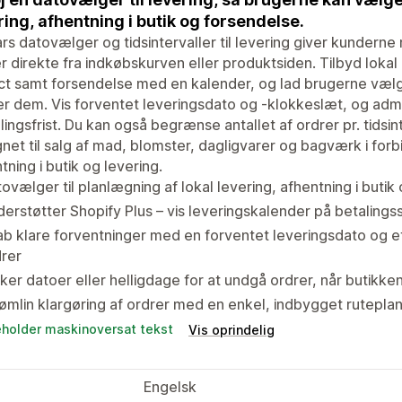
ring, afhentning i butik og forsendelse.
ars datovælger og tidsintervaller til levering giver kunderne
r direkte fra indkøbskurven eller produktsiden. Tilbyd lokal l
ct samt forsendelse med en kalender, og lad brugerne vælg
r dem. Vis forventet leveringsdato og -klokkeslæt, og ad
llingsfrist. Du kan også begrænse antallet af ordrer pr. tids
net til salg af mad, blomster, dagligvarer og bagværk i for
tning i butik og levering.
ovælger til planlægning af lokal levering, afhentning i buti
erstøtter Shopify Plus – vis leveringskalender på betalings
b klare forventninger med en forventet leveringsdato og et
rer
ker datoer eller helligdage for at undgå ordrer, når butikken
ømlin klargøring af ordrer med en enkel, indbygget ruteplan
eholder maskinoversat tekst
Vis oprindelig
Engelsk