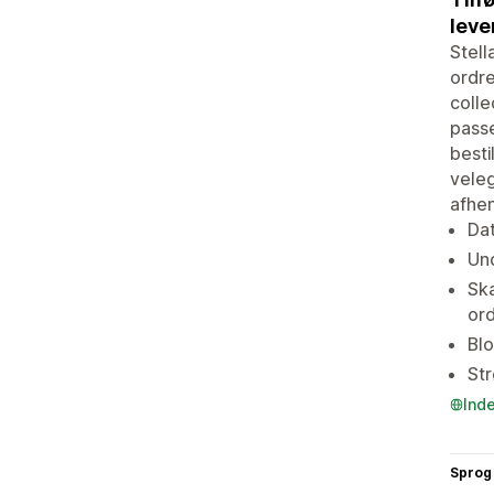
leve
Stell
ordre
colle
passe
besti
veleg
afhen
Dat
Und
Ska
ord
Blo
Str
Ind
Sprog