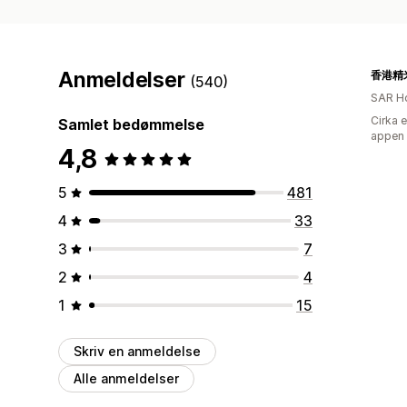
Anmeldelser
(540)
SAR H
Cirka 
Samlet bedømmelse
appen
4,8
5
481
4
33
3
7
2
4
1
15
Skriv en anmeldelse
Alle anmeldelser