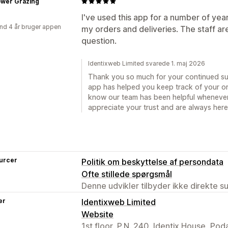
ower Grazing
I've used this app for a number of yea
nd 4 år bruger appen
my orders and deliveries. The staff ar
question.
Identixweb Limited svarede 1. maj 2026
Thank you so much for your continued sup
app has helped you keep track of your orde
know our team has been helpful whenever
appreciate your trust and are always her
urcer
Politik om beskyttelse af persondata
Ofte stillede spørgsmål
Denne udvikler tilbyder ikke direkte s
er
Identixweb Limited
Website
1st floor, P.N. 240, Identix House, Po