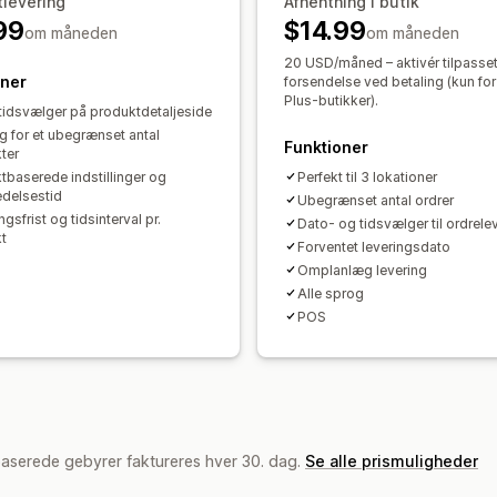
levering
Afhentning i butik
99
$14.99
om måneden
om måneden
20 USD/måned – aktivér tilpasse
oner
forsendelse ved betaling (kun fo
Plus-butikker).
tidsvælger på produktdetaljeside
g for et ubegrænset antal
Funktioner
ter
tbaserede indstillinger og
Perfekt til 3 lokationer
edelsestid
Ubegrænset antal ordrer
ingsfrist og tidsinterval pr.
Dato- og tidsvælger til ordrele
t
Forventet leveringsdato
Omplanlæg levering
Alle sprog
POS
baserede gebyrer faktureres hver 30. dag.
Se alle prismuligheder