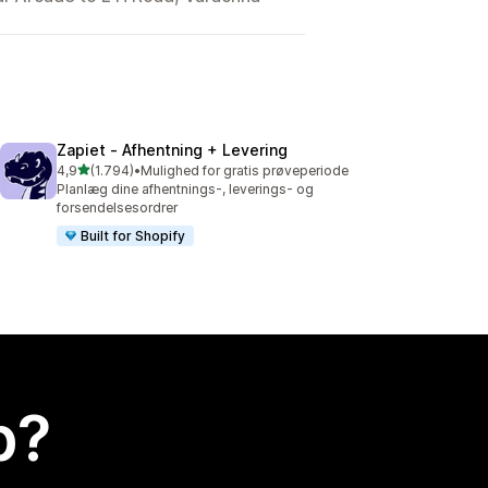
Zapiet ‑ Afhentning + Levering
ud af 5 stjerner
4,9
(1.794)
•
Mulighed for gratis prøveperiode
1794 anmeldelser i alt
Planlæg dine afhentnings-, leverings- og
forsendelsesordrer
Built for Shopify
p?