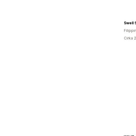
Swell 
Filippi
Cirka 