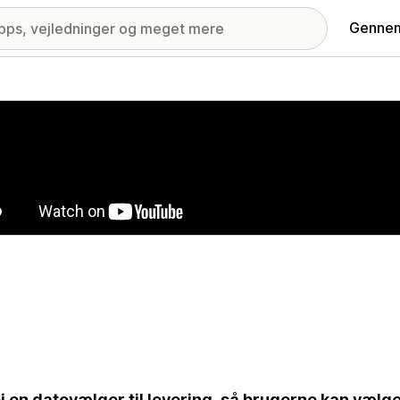
Gennem
ri med udvalgte billeder
øj en datovælger til levering, så brugerne kan vælge