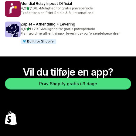
Mondial Relay Inpost Official
ud af 5 stjerner
4,2
(106)
•
Mulighed for gratis prøveperiode
106 anmeldelser i alt
Expéditions en Point Relais & à l'International
Zapiet ‑ Afhentning + Levering
ud af 5 stjerner
4,9
(1.791)
•
Mulighed for gratis prøveperiode
1791 anmeldelser i alt
Planlæg dine afhentnings-, leverings- og forsendelsesordrer
Built for Shopify
Vil du tilføje en app?
Prøv Shopify gratis i 3 dage