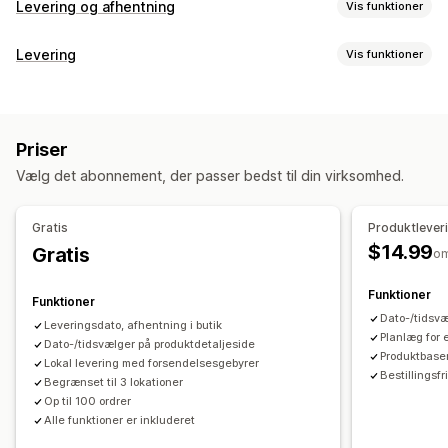
Levering og afhentning
Vis funktioner
Leveringsmuligheder
Levering
Vis funktioner
Datoblokke
Tidsfrister
Datovælger
Dynamiske priser
Labels og emballage
Ordregrænser
Flere lokationer
Klargøringstider
Leveringsregler
Leveringsdato
Ordresynkronisering
Ruteplanlægning
Tilpassede beskeder
Priser
Flere sprog
Leveringspriser
Afhentningsmuligheder
Vælg det abonnement, der passer bedst til din virksomhed.
Administration af forsendelser
Kantsten
I butikken
Flere lokationer
Klargøringstider
Ordresynkronisering
Mailnotifikationer
Ordreopdateringer
Datovælger
Ordregrænser
Planlægning
Tidsrum
Gratis
Produktlever
$14.99
Gratis
o
Sporing i realtid
Leveringskort
Mailnotifikationer
Bevis for levering
Funktioner
Funktioner
Ruteoptimering
Dato-/tidsvæ
Leveringsdato, afhentning i butik
Planlæg for 
Dato-/tidsvælger på produktdetaljeside
Produktbaser
Lokal levering med forsendelsesgebyrer
Bestillingsfr
Begrænset til 3 lokationer
Op til 100 ordrer
Alle funktioner er inkluderet