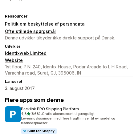
Ressourcer
Politik om beskyttelse af persondata
Ofte stillede spørgsmål
Denne udvikler tilbyder ikke direkte support på Dansk.
Udvikler
Identixweb Limited
Website
1st floor, P.N. 240, Identix House, Podar Arcade to L H Road,
Varachha road, Surat, GJ, 395006, IN
Lanceret
3. august 2017
Flere apps som denne
Packlink PRO Shipping Platform
ud af 5 stjerner
4,8
(868)
•
Gratis abonnement tilgængeligt
868 anmeldelser i alt
Leveringsløsninger med flere fragtfirmaer til e-handel og
markedspladser
Built for Shopify