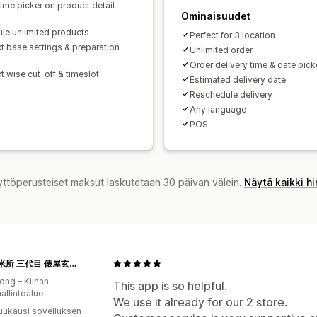
ime picker on product detail
Ominaisuudet
le unlimited products
Perfect for 3 location
t base settings & preparation
Unlimited order
Order delivery time & date pick
t wise cut-off & timeslot
Estimated delivery date
Reschedule delivery
Any language
POS
yttöperusteiset maksut laskutetaan 30 päivän välein.
Näytä kaikki h
香港精米所 三代目 俵屋玄兵衛
ng – Kiinan
This app is so helpful.
hallintoalue
We use it already for our 2 store.
uukausi sovelluksen