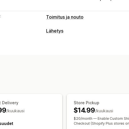
t
Toimitus ja nouto
Toimitusvaihtoehdot
Lähetys
Päivämäärien esto
Määräajat
Päiväm
Tarrat ja pakkaukset
Tilausrajat
Useat sijainnit
Valmistaut
Toimitussäännöt
Toimituspäivä
Tila
Mukautetut viestit
Toimitushinnat
Noutovaihtoehdot
Lähetysten hallinnointi
Kadun reuna
Myymälässä
Useat sijai
Tilausten synkronointi
Sähköposti-il
Päivämääränvalitsin
Tilausrajat
Ajas
Reaaliaikainen seuranta
Toimituskartta
Sähköposti-ilmoituks
 Delivery
Store Pickup
Reitin optimointi
99
$14.99
/kuukausi
/kuukausi
$20/month — Enable Custom Shi
suudet
Checkout (Shopify Plus stores on