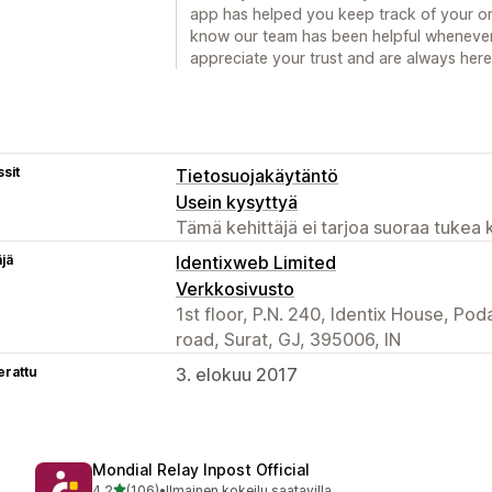
app has helped you keep track of your orde
know our team has been helpful whenever
appreciate your trust and are always her
sit
Tietosuojakäytäntö
Usein kysyttyä
Tämä kehittäjä ei tarjoa suoraa tukea k
äjä
Identixweb Limited
Verkkosivusto
1st floor, P.N. 240, Identix House, Po
road, Surat, GJ, 395006, IN
erattu
3. elokuu 2017
Mondial Relay Inpost Official
/ 5 tähteä
4,2
(106)
•
Ilmainen kokeilu saatavilla