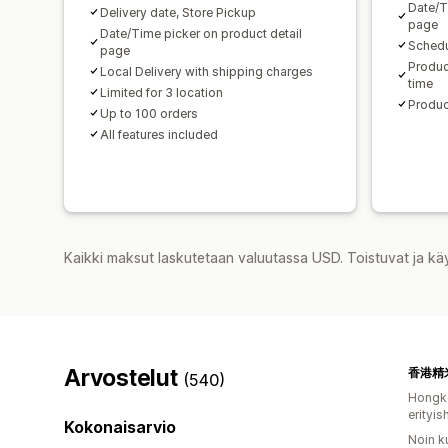
Date/T
Delivery date, Store Pickup
page
Date/Time picker on product detail
Schedu
page
Produc
Local Delivery with shipping charges
time
Limited for 3 location
Produc
Up to 100 orders
All features included
Kaikki maksut laskutetaan valuutassa USD. Toistuvat ja kä
Arvostelut
(540)
Hongko
erityis
Kokonaisarvio
Noin k