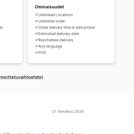
Ominaisuudet
Unlimited Locations
Unlimited order
er
Order delivery time & date picker
Estimated delivery date
Reschedule delivery
Any language
POS
innoitteluvaihtoehdot
21. heinäkuu 2026