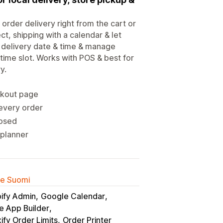
 order delivery right from the cart or
ct, shipping with a calendar & let
 delivery date & time & manage
 time slot. Works with POS & best for
y.
ckout page
 every order
losed
 planner
lle Suomi
ify Admin
Google Calendar
e App Builder
fy Order Limits
Order Printer