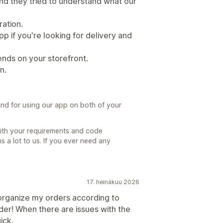
nd they tried to understand what our
ation.
p if you're looking for delivery and
nds on your storefront.
n.
nd for using our app on both of your
ith your requirements and code
 a lot to us. If you ever need any
17. heinäkuu 2026
o organize my orders according to
order! When there are issues with the
ick.