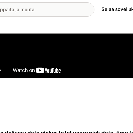
Selaa sovellu
elykuvagalleria
a delivery date picker to let users pick date, time f