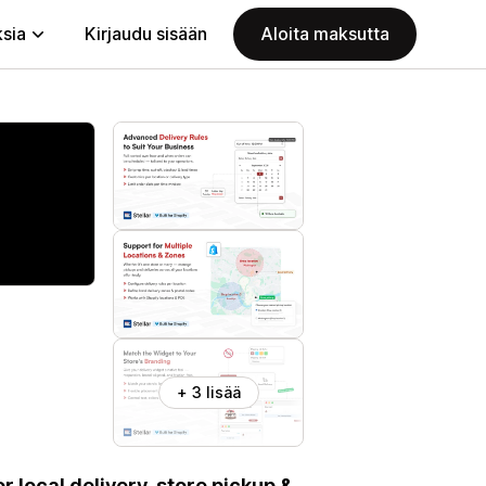
ksia
Kirjaudu sisään
Aloita maksutta
+ 3 lisää
or local delivery, store pickup &