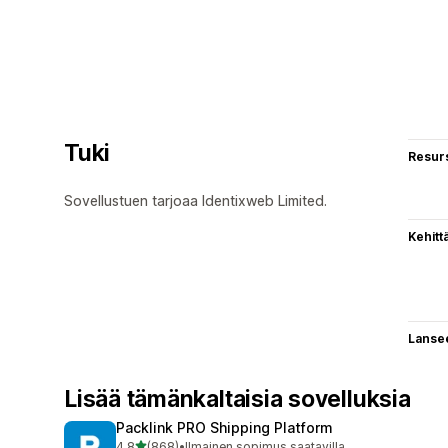
Tuki
Resurs
Sovellustuen tarjoaa Identixweb Limited.
Kehitt
Lanse
Lisää tämänkaltaisia sovelluksia
Packlink PRO Shipping Platform
/ 5 tähteä
4,8
(868)
•
Ilmainen sopimus saatavilla