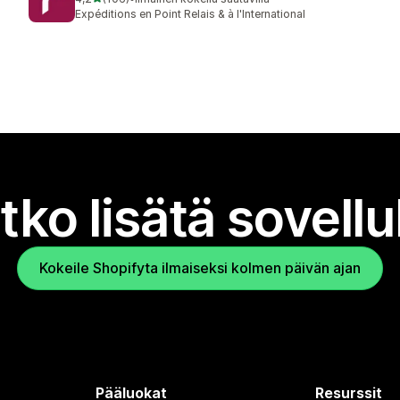
106 arvostelua yhteensä
Expéditions en Point Relais & à l'International
tko lisätä sovell
Kokeile Shopifyta ilmaiseksi kolmen päivän ajan
Pääluokat
Resurssit