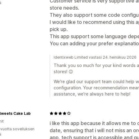
Customer service is very supportive a
ä
store needs.
They also support some code configur
I would like to recommend using this ap
pick up.
This app support some language depe
You can adding your prefer explanatio
Identixweb Limited vastasi 24. heinäkuu 2026
Thank you so much for your kind words a
stores! 😊
We're glad our support team could help w
configuration. Your recommendation means
assistance, we're always here to help!
Sweets Cake Lab
nit
i like this app because it allows me t
 vuotta sovelluksen
date, ensuring that i will not miss an 
ä
app, tech support is accessible and qu