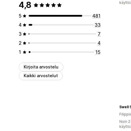
4,8
käyttö
5
481
4
33
3
7
2
4
1
15
Kirjoita arvostelu
Kaikki arvostelut
Swell 
Filippii
Noin 2
käyttö