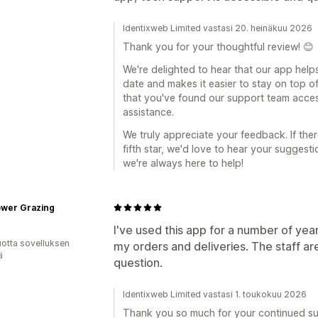
Identixweb Limited vastasi 20. heinäkuu 2026
Thank you for your thoughtful review! 😊
We're delighted to hear that our app help
date and makes it easier to stay on top of
that you've found our support team acce
assistance.
We truly appreciate your feedback. If the
fifth star, we'd love to hear your sugges
we're always here to help!
ower Grazing
I've used this app for a number of yea
vuotta sovelluksen
my orders and deliveries. The staff ar
ä
question.
Identixweb Limited vastasi 1. toukokuu 2026
Thank you so much for your continued sup