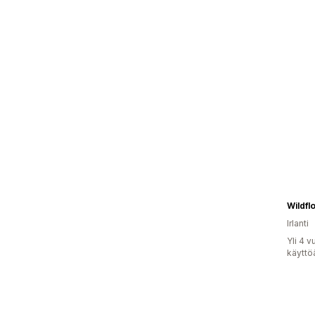
Wildfl
Irlanti
Yli 4 
käyttö