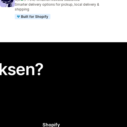
1794 arvostelua yhteensä
Smarter delivery options for pickup, local delivery &
shipping
Built for Shopify
uksen?
Shopify