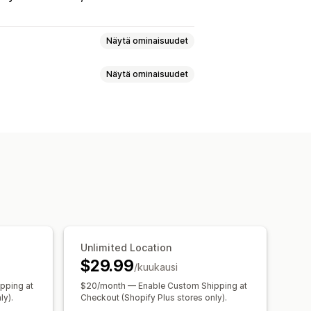
Näytä ominaisuudet
Näytä ominaisuudet
ääränvalitsin
Dynaamiset hinnat
umisajat
Reitin suunnittelu
usten synkronointi
Monikielisyys
nnit
Valmistautumisajat
moitukset
Tilauspäivitykset
taminen
Aikavälit
et
Todiste toimituksesta
Unlimited Location
$29.99
/kuukausi
pping at
$20/month — Enable Custom Shipping at
ly).
Checkout (Shopify Plus stores only).