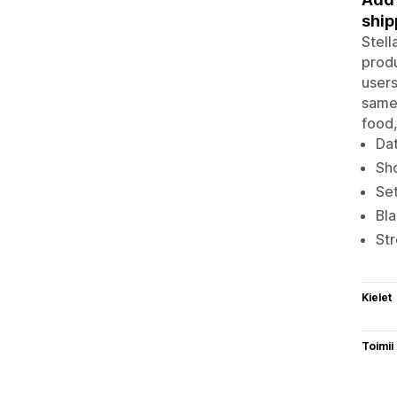
ship
Stell
produ
users
same-
food,
Dat
Sho
Set
Bla
Str
Kielet
Toimii