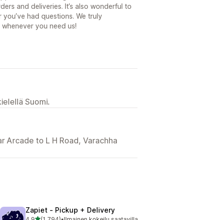
rs and deliveries. It’s also wonderful to
 you’ve had questions. We truly
e whenever you need us!
ielellä Suomi.
dar Arcade to L H Road, Varachha
Zapiet ‑ Pickup + Delivery
/ 5 tähteä
4,9
(1 794)
•
Ilmainen kokeilu saatavilla