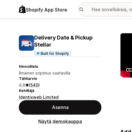
Shopify App Store
Esitt
Delivery Date & Pickup
Stellar
Built for Shopify
Hinnoittelu
Ilmainen sopimus saatavilla
Tähtiarvio
4,8
(540)
Kehittäjä
Identixweb Limited
Asenna
Näytä demokauppa
Add 