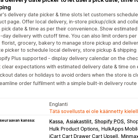
ping
ar's delivery date picker & time slots let customers schedule
ct page. Offer local delivery, in-store pickup/click and colle
 pick date & time as per their convenience. Show estimated
day delivery with cutoff time. You can also limit orders per
 florist, grocery, bakery to manage store pickup and deliver
e picker to schedule local delivery, store pickup & shipping
pify Plus supported - display delivery calendar on the che
 clear expectations with estimated delivery date & time on
ckout dates or holidays to avoid orders when the store is c
eamline order fulfilment with a simple built-in delivery route
Englanti
Tätä sovellusta ei ole käännetty kiele
 seuraavan kanssa:
Kassa
Asiakastilit
Shopify POS
Shop
Hulk Product Options
HulkApps Mobil
iCart Cart Drawer Cart Upsell
Minmaxi