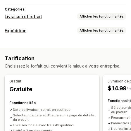
Catégories
Livraison et retrait
Afficher les fonctionnalités
Options de livraison
Expédition
Afficher les fonctionnalités
Bloquer des dates
Heures limites
Sélecteur de date
Étiquettes et emballages
Tarifs dynamiques
Limites de commande
Multi-sites
Règles d’expédition
Date de livraison
Temps de préparation
Planification de l’itinéraire
Tarification
Synchronisation des commandes
Multilingue
Messages personnalisés
Choisissez le forfait qui convient le mieux à votre entreprise.
Frais d’expédition
Options de retrait
Gestion des expéditions
À l’extérieur ou en drive
En magasin
Multi-sites
Gratuit
Livraison de 
Synchronisation des commandes
Notifications par e-mail
Temps de préparation
Sélecteur de date
$14.99
Gratuite
/ 
Mises à jour des commandes
Limites de commande
Planification
Créneaux horaires
Fonctionnalit
Fonctionnalités
Suivi en temps réel
Sélecteur de
Date de livraison, retrait en boutique
du produit
Carte des livraisons
Notifications par e-mail
Sélecteur de date et d’heure sur la page de détails
Programmatio
du produit
Preuve de livraison
Optimisation d’itinéraire
Paramètres p
Livraison locale avec frais d’expédition
Heures limit
Limité à 3 emplacements