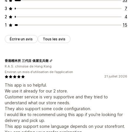
4
33
3
7
2
4
1
15
Écrire un avis
Tous les avis
香港精米所 三代目 俵屋玄兵衛
R.A.S. chinoise de Hong Kong
Environ un mois d’utilisation de l’application
21 juillet 2026
This app is so helpful.
We use it already for our 2 store.
Customer service is very supportive and they tried to
understand what our store needs.
They also support some code configuration.
I would like to recommend using this app if you're looking for
delivery and pick up.
This app support some language depends on your storefront.