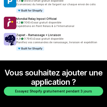
étoile(s) sur 5
4,8
(869)
•
Forfait gratuit disponible
869 avis au total
Économisez du temps et de l’argent sur chaque envoi de colis
Built for Shopify
Mondial Relay Inpost Officiel
étoile(s) sur 5
4,2
(106)
•
Essai gratuit disponible
106 avis au total
Expéditions en Point Relais & à l'International
Zapiet ‑ Ramassage + Livraison
étoile(s) sur 5
4,9
(1 794)
•
Essai gratuit disponible
1794 avis au total
Planifiez vos commandes de ramassage, livraison et expédition
Built for Shopify
Vous souhaitez ajouter une
application ?
Essayez Shopify gratuitement pendant 3 jours