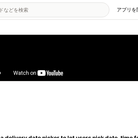
アプリを
の画像ギャラリー
a delivery date picker to let users pick date, time f