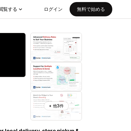
閲覧する
ログイン
無料で始める
+ 他3件
or local delivery, store pickup &