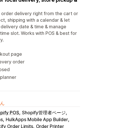
 order delivery right from the cart or
ct, shipping with a calendar & let
 delivery date & time & manage
 time slot. Works with POS & best for
y.
ckout page
 every order
losed
 planner
ん
pify POS
Shopify管理者ページ
ns
HulkApps Mobile App Builder
fy Order Limits
Order Printer