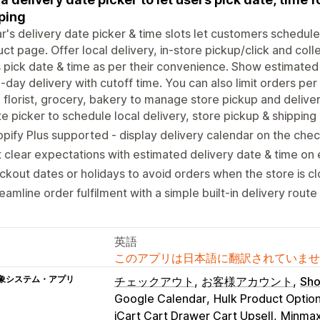
ping
ar's delivery date picker & time slots let customers schedule
ct page. Offer local delivery, in-store pickup/click and colle
 pick date & time as per their convenience. Show estimated
day delivery with cutoff time. You can also limit orders per
 florist, grocery, bakery to manage store pickup and deliver
e picker to schedule local delivery, store pickup & shipping
pify Plus supported - display delivery calendar on the che
 clear expectations with estimated delivery date & time on
ckout dates or holidays to avoid orders when the store is c
eamline order fulfilment with a simple built-in delivery route
英語
このアプリは日本語に翻訳されていませ
象システム・アプリ
チェックアウト
お客様アカウント
Sho
Google Calendar
Hulk Product Optio
iCart Cart Drawer Cart Upsell
Minmaxi