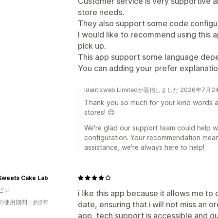
Customer service is very supportive a
store needs.
They also support some code configur
I would like to recommend using this ap
pick up.
This app support some language depe
You can adding your prefer explanatio
Identixweb Limitedが返信しました 2026年7月2
Thank you so much for your kind words a
stores! 😊
We're glad our support team could help w
configuration. Your recommendation means
assistance, we're always here to help!
Sweets Cake Lab
ピン
i like this app because it allows me t
の使用期間：約2年
date, ensuring that i will not miss an 
app, tech support is accessible and qu