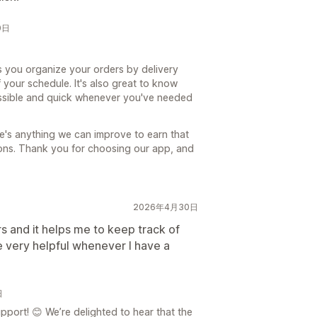
0日
s you organize your orders by delivery
 your schedule. It's also great to know
ssible and quick whenever you've needed
re's anything we can improve to earn that
tions. Thank you for choosing our app, and
2026年4月30日
rs and it helps me to keep track of
e very helpful whenever I have a
日
port! 😊 We’re delighted to hear that the