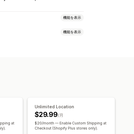
機能を表示
機能を表示
動的手数料
注文制限
画
カスタムメッセージ
語
配送料
間
日付ピッカー
注文制限
トの最適化
Unlimited Location
$29.99
/月
pping at
$20/month — Enable Custom Shipping at
ly).
Checkout (Shopify Plus stores only).