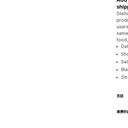
ship
Stell
produ
users
same-
food,
Dat
Sho
Set
Bla
Str
言語
連携対