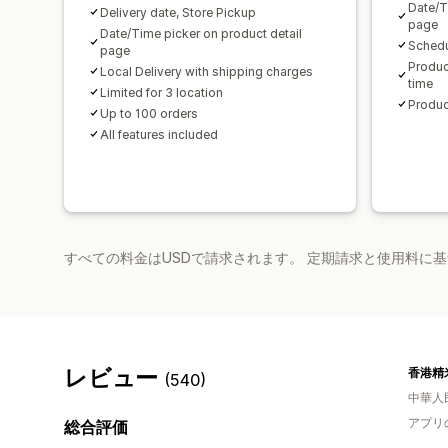
Date/T
Delivery date, Store Pickup
page
Date/Time picker on product detail
Schedu
page
Produc
Local Delivery with shipping charges
time
Limited for 3 location
Produc
Up to 100 orders
All features included
すべての料金はUSDで請求されます。 定期請求と使用料に
レビュー
(540)
中華人
アプリ
総合評価