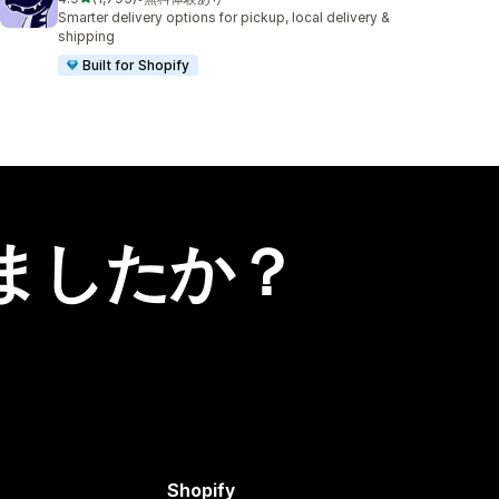
合計レビュー数：1795件
Smarter delivery options for pickup, local delivery &
shipping
Built for Shopify
ましたか？
Shopify