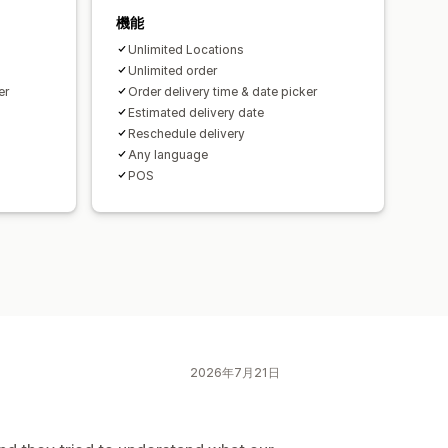
機能
Unlimited Locations
Unlimited order
er
Order delivery time & date picker
Estimated delivery date
Reschedule delivery
Any language
POS
2026年7月21日