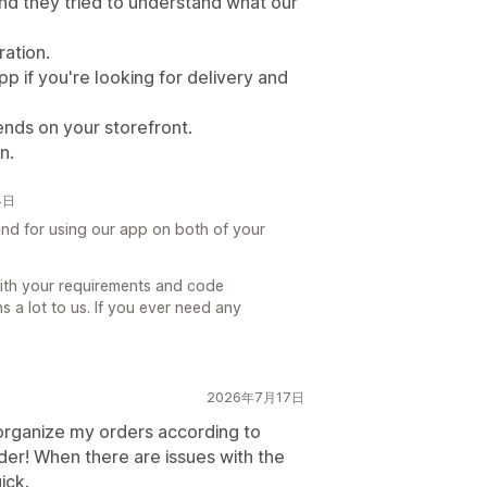
nd they tried to understand what our
ation.
p if you're looking for delivery and
nds on your storefront.
n.
4日
nd for using our app on both of your
ith your requirements and code
 a lot to us. If you ever need any
2026年7月17日
o organize my orders according to
order! When there are issues with the
ick.