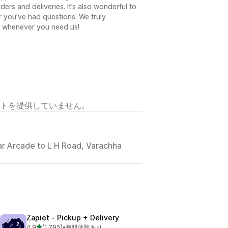
rs and deliveries. It’s also wonderful to
 you’ve had questions. We truly
e whenever you need us!
トを提供していません。
dar Arcade to L H Road, Varachha
Zapiet ‑ Pickup + Delivery
5つ星中
4.9
(1,795)
•
無料体験あり