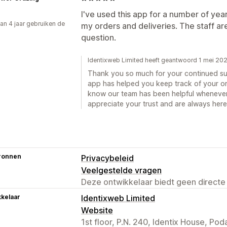
I've used this app for a number of yea
an 4 jaar gebruiken de
my orders and deliveries. The staff ar
question.
Identixweb Limited heeft geantwoord 1 mei 20
Thank you so much for your continued sup
app has helped you keep track of your orde
know our team has been helpful whenever
appreciate your trust and are always her
ronnen
Privacybeleid
Veelgestelde vragen
Deze ontwikkelaar biedt geen directe
kelaar
Identixweb Limited
Website
1st floor, P.N. 240, Identix House, Po