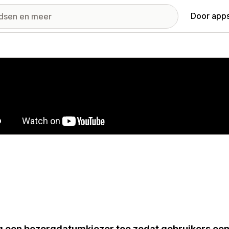
Door apps
ij met uitgelichte afbeeldingen
 een bezorgdatumkiezer toe zodat gebruikers een 