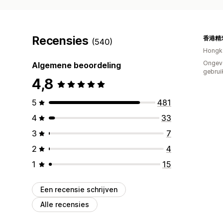
Recensies
(540)
Hongk
Ongev
Algemene beoordeling
gebrui
4,8
5
481
4
33
3
7
2
4
1
15
Een recensie schrijven
Alle recensies