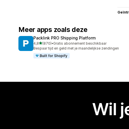
Geïnt
Meer apps zoals deze
Packlink PRO Shipping Platform
van 5 sterren
4,8
(870)
•
Gratis abonnement beschikbaar
870 recensies in totaal
Bespaar tijd en geld met je maandelijkse zendingen
Built for Shopify
Wil 