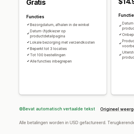
$14.
Gratis
Functi
Functies
Datum-
Bezorgdatum, afhalen in de winkel
produc
Datum-/tijdkiezer op
Onbepe
productdetailpagina
Produc
Lokale bezorging met verzendkosten
voorbe
Beperkt tot 3 locaties
Uiterst
Tot 100 bestellingen
produc
Alle functies inbegrepen
Bevat automatisch vertaalde tekst
Origineel weer
Alle betalingen worden in USD gefactureerd. Terugkeren