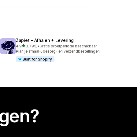
Zapiet ‑ Afhalen + Levering
van 5 sterren
4,9
(1.795)
•
Gratis proefperiode beschikbaar
1795 recensies in totaal
Plan je afhaal-, bezorg- en verzendbestellingen
Built for Shopify
egen?