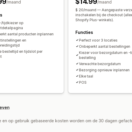
99
$14.99
/maand
/maand
$ 20/maand — Aangepaste verz
es
inschakelen bij de checkout (alle
Shopify Plus-winkels).
/tijdkiezer op
tdetailpagina
Functies
rkt aantal producten inplannen
tinstellingen en
Perfect voor 3 locaties
reidingstijd
Onbeperkt aantal bestellingen
e besteltijd en tijdslot per
Kiezer voor bezorgdatum en -ti
t
bestelling
Verwachte bezorgdatum
Bezorging opnieuw inplannen
Elke taal
POS
geven
de en op gebruik gebaseerde kosten worden om de 30 dagen gefact