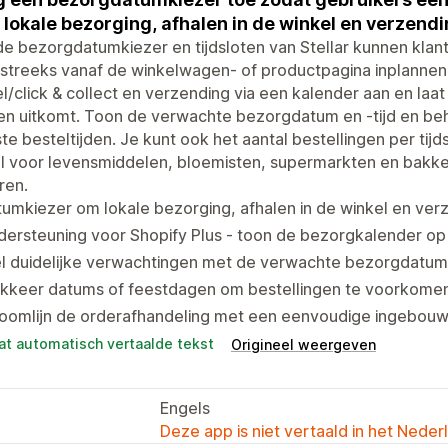
 lokale bezorging, afhalen in de winkel en verzend
e bezorgdatumkiezer en tijdsloten van Stellar kunnen klan
streeks vanaf de winkelwagen- of productpagina inplannen. 
l/click & collect en verzending via een kalender aan en laa
hen uitkomt. Toon de verwachte bezorgdatum en -tijd en b
ste besteltijden. Je kunt ook het aantal bestellingen per ti
al voor levensmiddelen, bloemisten, supermarkten en bakk
ren.
umkiezer om lokale bezorging, afhalen in de winkel en ver
dersteuning voor Shopify Plus - toon de bezorgkalender o
l duidelijke verwachtingen met de verwachte bezorgdatum e
okkeer datums of feestdagen om bestellingen te voorkomen
roomlijn de orderafhandeling met een eenvoudige ingebouw
at automatisch vertaalde tekst
Origineel weergeven
Engels
Deze app is niet vertaald in het Neder