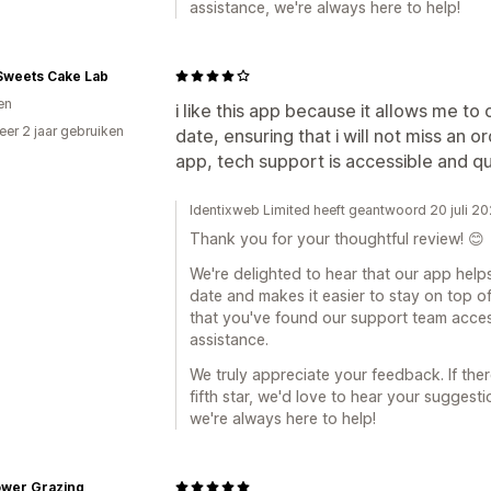
assistance, we're always here to help!
Sweets Cake Lab
nen
i like this app because it allows me t
er 2 jaar gebruiken
date, ensuring that i will not miss an 
p
app, tech support is accessible and qu
Identixweb Limited heeft geantwoord 20 juli 2
Thank you for your thoughtful review! 😊
We're delighted to hear that our app help
date and makes it easier to stay on top of
that you've found our support team acce
assistance.
We truly appreciate your feedback. If the
fifth star, we'd love to hear your sugges
we're always here to help!
ower Grazing