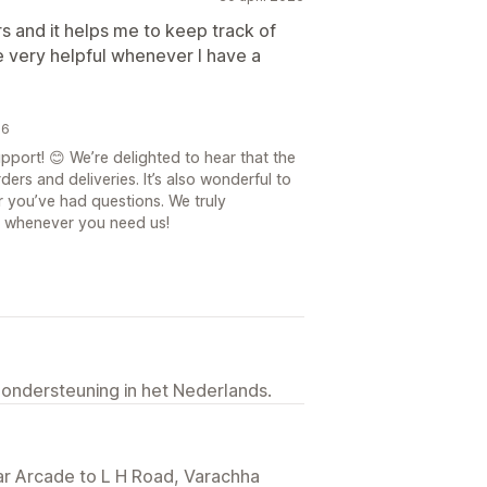
rs and it helps me to keep track of
e very helpful whenever I have a
26
port! 😊 We’re delighted to hear that the
rs and deliveries. It’s also wonderful to
 you’ve had questions. We truly
e whenever you need us!
 ondersteuning in het Nederlands.
dar Arcade to L H Road, Varachha