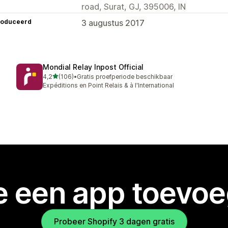
road, Surat, GJ, 395006, IN
roduceerd
3 augustus 2017
Mondial Relay Inpost Official
van 5 sterren
4,2
(106)
•
Gratis proefperiode beschikbaar
106 recensies in totaal
Expéditions en Point Relais & à l'International
je een app toevo
Probeer Shopify 3 dagen gratis