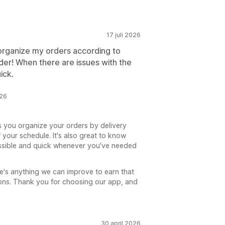
17 juli 2026
o organize my orders according to
order! When there are issues with the
ick.
026
s you organize your orders by delivery
 your schedule. It's also great to know
ssible and quick whenever you've needed
re's anything we can improve to earn that
tions. Thank you for choosing our app, and
30 april 2026