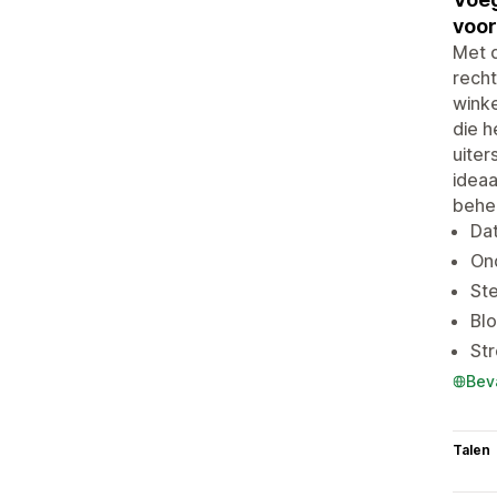
voor
Met d
recht
winke
die 
uiter
idea
behe
Dat
On
Ste
Bl
St
Bev
Talen