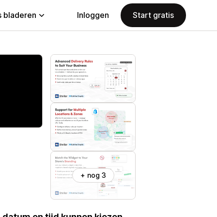
 bladeren
Inloggen
Start gratis
+ nog 3
datum en tijd kunnen kiezen