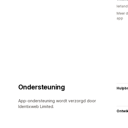
Ierland
Meer d
app
Ondersteuning
Hulpb
App-ondersteuning wordt verzorgd door
Identixweb Limited.
Ontwik