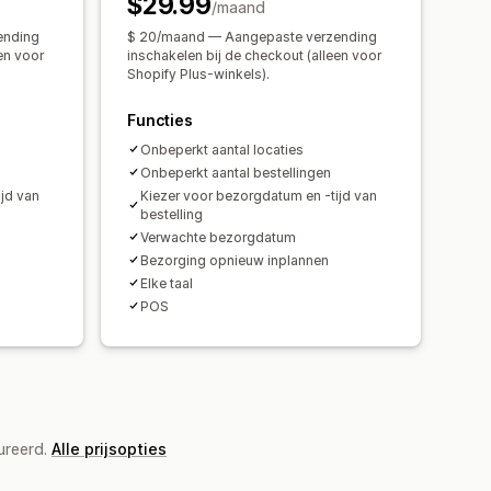
$29.99
/maand
ending
$ 20/maand — Aangepaste verzending
en voor
inschakelen bij de checkout (alleen voor
Shopify Plus-winkels).
Functies
Onbeperkt aantal locaties
Onbeperkt aantal bestellingen
jd van
Kiezer voor bezorgdatum en -tijd van
bestelling
Verwachte bezorgdatum
Bezorging opnieuw inplannen
Elke taal
POS
ureerd.
Alle prijsopties