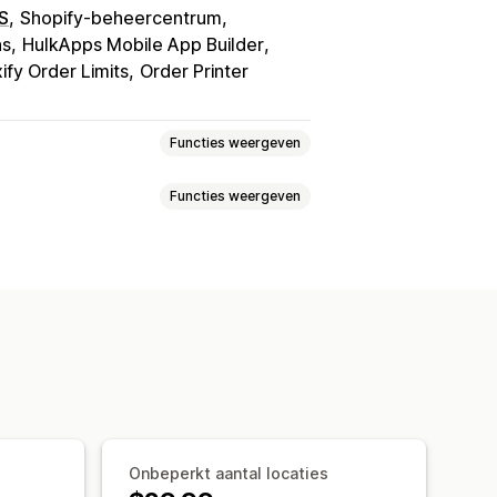
S
Shopify-beheercentrum
ns
HulkApps Mobile App Builder
fy Order Limits
Order Printer
Functies weergeven
Functies weergeven
jden
Datumkiezer
estellingen
Meerdere locaties
isatie van bestellingen
Aangepaste berichten
caties
Voorbereidingstijden
ilmeldingen
gen
Planning
Tijdvakken
s van bezorging
Routeoptimalisatie
Onbeperkt aantal locaties