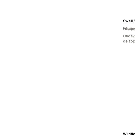
Swell 
Filipij
Ongeve
de ap
Wildfl