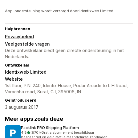
App-ondersteuning wordt verzorgd door Identixweb Limited.
Hulpbronnen
Privacybeleid
Veelgestelde vragen
Deze ontwikkelaar biedt geen directe ondersteuning in het
Nederlands.
Ontwikkelaar
Identixweb Limited
Website
1st floor, P.N. 240, Identix House, Podar Arcade to L H Road,
Varachha road, Surat, GJ, 395006, IN
Geïntroduceerd
3 augustus 2017
Meer apps zoals deze
Packlink PRO Shipping Platform
van 5 sterren
4,8
(870)
•
Gratis abonnement beschikbaar
870 recensies in totaal
Bespaar tijd en geld met je maandelijkse zendingen