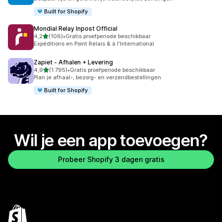
Built for Shopify
Mondial Relay Inpost Official
van 5 sterren
4,2
(106)
•
Gratis proefperiode beschikbaar
106 recensies in totaal
Expéditions en Point Relais & à l'International
Zapiet ‑ Afhalen + Levering
van 5 sterren
4,9
(1.795)
•
Gratis proefperiode beschikbaar
1795 recensies in totaal
Plan je afhaal-, bezorg- en verzendbestellingen
Built for Shopify
Wil je een app toevoegen?
Probeer Shopify 3 dagen gratis