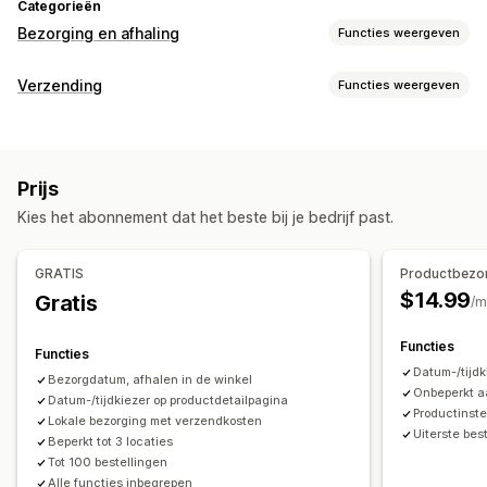
Categorieën
Bezorging en afhaling
Functies weergeven
Bezorgopties
Verzending
Functies weergeven
Datums blokkeren
Uiterste verzendtijden
Datumkiezer
Labels en verpakking
Dynamische tarieven
Limieten voor bestellingen
Verzendregels
Leverdatum
Meerdere locaties
Voorbereidingstijden
Routeplanning
Prijs
Synchronisatie van bestellingen
Meerdere talen
Aangepaste berichten
Kies het abonnement dat het beste bij je bedrijf past.
Verzendtarieven
Afhaalopties
Zendingen beheren
Ter plaatse
In de winkel
Meerdere locaties
GRATIS
Productbezo
Synchronisatie van bestellingen
E-mailmeldingen
Voorbereidingstijden
Datumkiezer
$14.99
Gratis
/m
Updates van bestellingen
Limieten voor bestellingen
Planning
Tijdvakken
Functies
Functies
Tracking in realtime
Datum-/tijdk
Bezorgdatum, afhalen in de winkel
Bezorgkaart
E-mailmeldingen
Bewijs van bezorging
Onbeperkt a
Datum-/tijdkiezer op productdetailpagina
Productinste
Routeoptimalisatie
Lokale bezorging met verzendkosten
Uiterste best
Beperkt tot 3 locaties
Tot 100 bestellingen
Alle functies inbegrepen