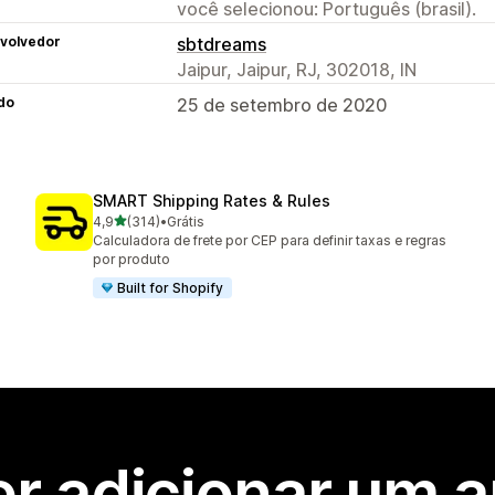
você selecionou: Português (brasil).
volvedor
sbtdreams
Jaipur, Jaipur, RJ, 302018, IN
do
25 de setembro de 2020
SMART Shipping Rates & Rules
de 5 estrelas
4,9
(314)
•
Grátis
314 avaliações ao todo
Calculadora de frete por CEP para definir taxas e regras
por produto
Built for Shopify
r adicionar um 