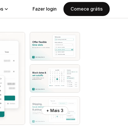
ps
Fazer login
Comece grátis
+ Mais 3