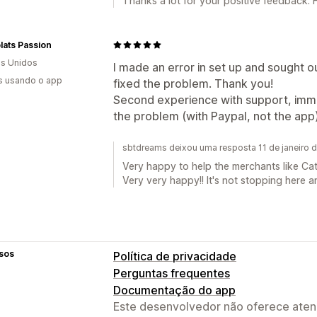
Thanks a lot for your positive feedback. 
ats Passion
s Unidos
I made an error in set up and sought 
s usando o app
fixed the problem. Thank you!
Second experience with support, imme
the problem (with Paypal, not the app
sbtdreams deixou uma resposta 11 de janeiro 
Very happy to help the merchants like Cat
Very very happy!! It's not stopping here an
sos
Política de privacidade
Perguntas frequentes
Documentação do app
Este desenvolvedor não oferece atend