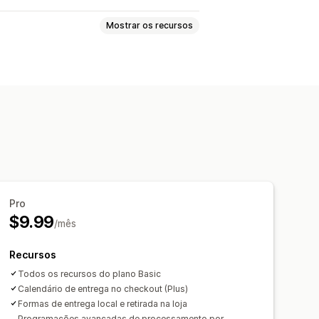
Mostrar os recursos
ompra para envio no prazo
ões de horário
Pro
$9.99
/mês
Recursos
Todos os recursos do plano Basic
Calendário de entrega no checkout (Plus)
Formas de entrega local e retirada na loja
Programações avançadas de processamento por