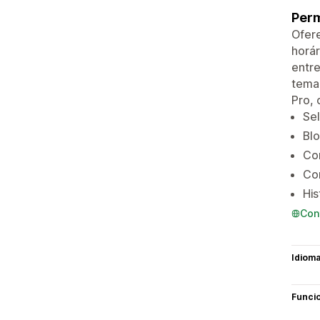
Perm
Ofere
horár
entre
tema 
Pro, 
Sel
Blo
Co
Co
His
Con
Idiom
Funci