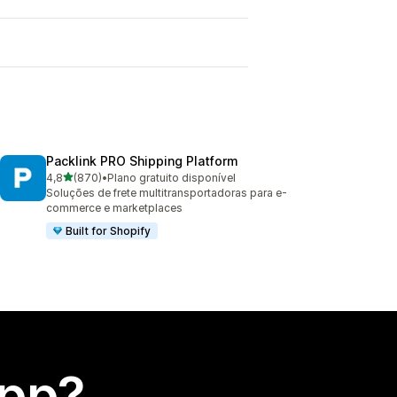
Packlink PRO Shipping Platform
de 5 estrelas
4,8
(870)
•
Plano gratuito disponível
870 avaliações ao todo
Soluções de frete multitransportadoras para e-
commerce e marketplaces
Built for Shopify
app?