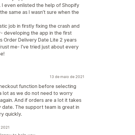
I even enlisted the help of Shopify
 the same as I wasn’t sure when the
c job in firstly fixing the crash and
 developing the app in the first
 Order Delivery Date Lite 2 years
Trust me- I’ve tried just about every
e!
13 de maio de 2021
checkout function before selecting
 a lot as we do not need to worry
gain. And if orders are a lot it takes
ry date. The support team is great in
ry quickly.
e 2021