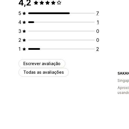
4,2
5
7
4
1
3
0
2
0
1
2
Escrever avaliação
Todas as avaliações
SAKAN
Singap
Aprox
usand