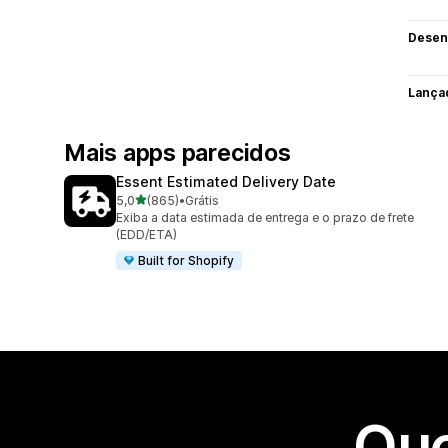
Desen
Lança
Mais apps parecidos
Essent Estimated Delivery Date
de 5 estrelas
5,0
(865)
•
Grátis
865 avaliações ao todo
Exiba a data estimada de entrega e o prazo de frete
(EDD/ETA)
Built for Shopify
Que