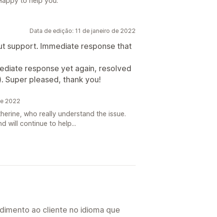
Happy to help you.
Data de edição: 11 de janeiro de 2022
out support. Immediate response that
diate response yet again, resolved
). Super pleased, thank you!
de 2022
herine, who really understand the issue.
d will continue to help...
imento ao cliente no idioma que