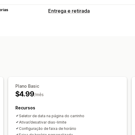
orias
Entrega e retirada
Opções de entrega
Bloquear datas
Horários limite da c
Seletor de datas
Opções de retirada
Seletor de datas
Agendamento
Opç
Acompanhamento em tempo real
ETAs
Plano Basic
$4.99
/mês
Recursos
Seletor de data na página do carrinho
Ativar/desativar dias-limite
Configuração de faixa de horário
Faixa de horário personalizada